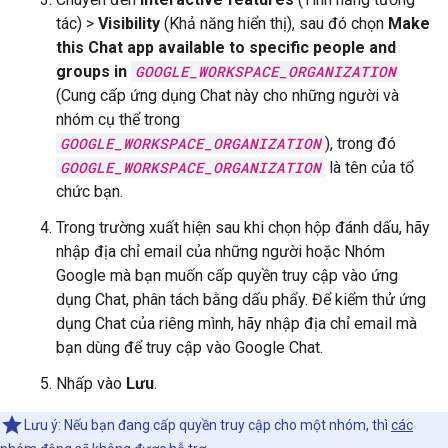
tác) >
Visibility
(Khả năng hiển thị), sau đó chọn
Make
this Chat app available to specific people and
groups in
GOOGLE_WORKSPACE_ORGANIZATION
(Cung cấp ứng dụng Chat này cho những người và
nhóm cụ thể trong
GOOGLE_WORKSPACE_ORGANIZATION
), trong đó
GOOGLE_WORKSPACE_ORGANIZATION
là tên của tổ
chức bạn.
Trong trường xuất hiện sau khi chọn hộp đánh dấu, hãy
nhập địa chỉ email của những người hoặc Nhóm
Google mà bạn muốn cấp quyền truy cập vào ứng
dụng Chat, phân tách bằng dấu phẩy. Để kiểm thử ứng
dụng Chat của riêng mình, hãy nhập địa chỉ email mà
bạn dùng để truy cập vào Google Chat.
Nhấp vào
Lưu
.
Lưu ý: Nếu bạn đang cấp quyền truy cập cho một nhóm, thì
các