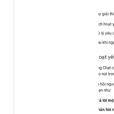
Quản lý Chat trong vai trò quản trị
viên Google Workspace
Phần này giải th
Tổng quan
Kích hoạt 
Tìm kiếm và quản lý không gian trong tổ
chức của bạn
Xử lý yêu 
Đặt không gian mà những người dùng
cụ thể có thể tìm thấy
Sau khi ng
Di chuyển tổ chức của bạn sang Chat
Kích hoạt yê
Ứng dụng Chat ch
nhấp vào nút tron
Để phản hồi ngườ
chẳng hạn như:
Trả lời mộ
Phản hồi 