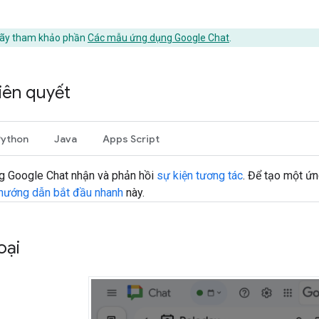
hãy tham khảo phần
Các mẫu ứng dụng Google Chat
.
tiên quyết
Python
Java
Apps Script
g Google Chat nhận và phản hồi
sự kiện tương tác
. Để tạo một ứ
hướng dẫn bắt đầu nhanh
này.
oại