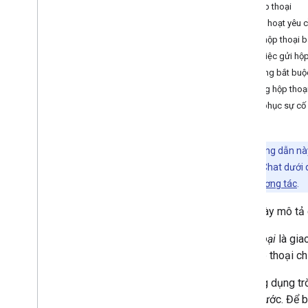
Mở hộp thoại
Xác định nhu cầu của người dùng
Kích hoạt yêu 
Xác định tất cả hành trình của người
Mở hộp thoại 
dùng
Xử lý việc gửi hộ
Chọn một cấu trúc của ứng dụng trong
Chat
Không bắt buộc
Thiết kế hoạt động tương tác của người
Đóng hộp thoạ
dùng
Khắc phục sự cố
Tạo
Gửi và quản lý tin nhắn
Lưu ý:
Hướng dẫn này
Làm việc với không gian
tạo ứng dụng Chat dưới 
Sắp xếp không gian thành các phần
Chat có tính tương tác
.
Quản lý thành viên trong không gian
Trang này mô tả
Phản ứng với tin nhắn
Thao tác với biểu tượng cảm xúc tuỳ
Hộp thoại
là gia
chỉnh
của hộp thoại ch
Tải lên và tải xuống tệp đính kèm
Tương tác với người dùng
Các ứng dụng trò
Tổng quan
nhiều bước. Để b
Tạo ứng dụng Chat có tính tương