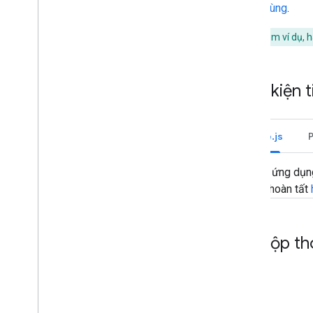
người dùng
.
tác dưới dạng tiện ích bổ sung
của Google Workspace
Tạo ứng dụng Chat bằng sự kiện
Để xem thêm ví dụ, 
tương tác
Nhận và trả lời hoạt động tương
tác của người dùng
Điều kiện 
Phản hồi lệnh
Tạo hộp thoại tương tác
Xem trước đường liên kết
Node.js
Tạo trang chủ cho ứng dụng Chat
Thu thập và xử lý thông tin từ
người dùng
Một ứng dụn
Kết nối với các công cụ và hệ
hãy hoàn tất
thống bên ngoài
Xử lý các sự kiện trên Google Chat
Xác định và chỉ định người dùng Google
Mở hộp th
Chat
Quản lý trạng thái rảnh
/
bận của người
dùng
Viết thông báo lỗi có thể xử lý được
Khám phá các ứng dụng mẫu và hướng