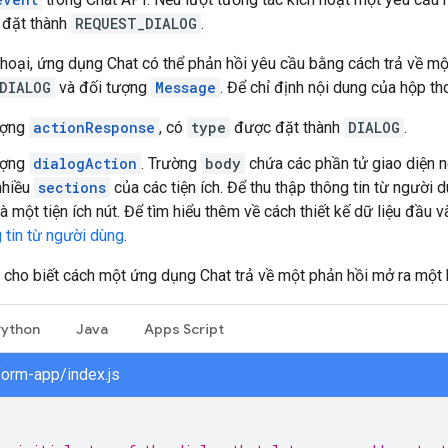
 đặt thành
REQUEST_DIALOG
.
hoại, ứng dụng Chat có thể phản hồi yêu cầu bằng cách trả về m
DIALOG
và đối tượng
Message
. Để chỉ định nội dung của hộp t
ượng
actionResponse
, có
type
được đặt thành
DIALOG
.
ượng
dialogAction
. Trường
body
chứa các phần tử giao diện ng
nhiều
sections
của các tiện ích. Để thu thập thông tin từ người d
à một tiện ích nút. Để tìm hiểu thêm về cách thiết kế dữ liệu đầu 
g tin từ người dùng
.
cho biết cách một ứng dụng Chat trả về một phản hồi mở ra một 
Python
Java
Apps Script
form-app/index.js