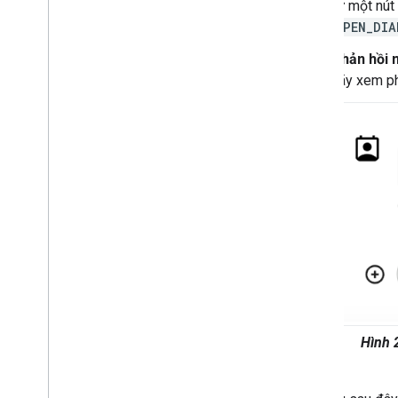
từ một nút
OPEN_DIA
Phản hồi 
hãy xem p
Hình 