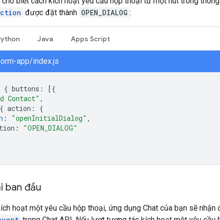
ho biết cách kích hoạt yêu cầu hộp thoại từ một nút trong thông
action
được đặt thành
OPEN_DIALOG
:
Python
Java
Apps Script
form-app/index.js
{
buttons
:
[{
d Contact"
,
{
action
:
{
n
:
"openInitialDialog"
,
tion
:
"OPEN_DIALOG"
i ban đầu
ích hoạt một yêu cầu hộp thoại, ứng dụng Chat của bạn sẽ nhận 
event
trong Chat API. Nếu lượt tương tác kích hoạt một yêu cầu h