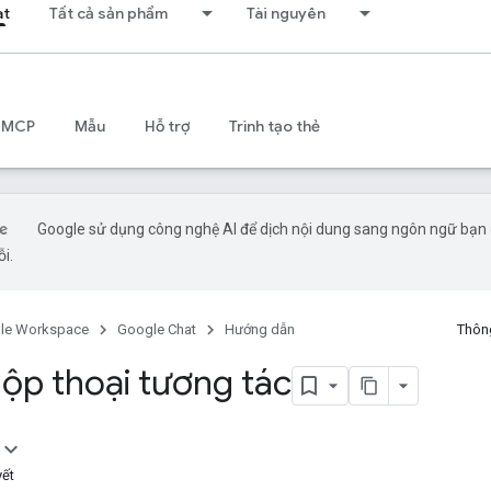
at
Tất cả sản phẩm
Tài nguyên
 MCP
Mẫu
Hỗ trợ
Trình tạo thẻ
Google sử dụng công nghệ AI để dịch nội dung sang ngôn ngữ bạn ư
ỗi.
le Workspace
Google Chat
Hướng dẫn
Thông
hộp thoại tương tác
yết