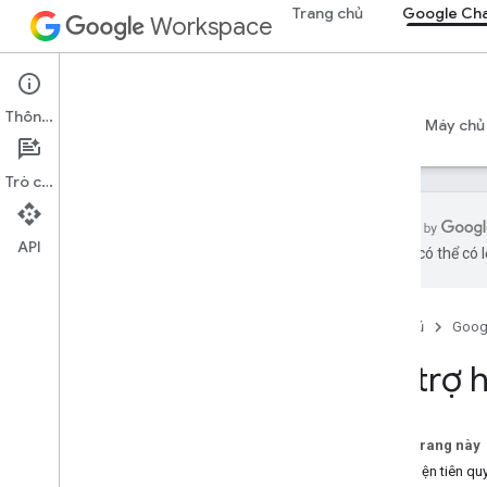
Trang chủ
Google Ch
Workspace
Google Chat
Thông tin
Tổng quan
Hướng dẫn
Tài liệu tham khảo
Máy chủ
Trò chuyện
API
bằng AI có thể có l
Bắt đầu
Tổng quan về Phát triển bằng Google
Chat
Trang chủ
Goog
Phát triển trên Google Workspace
Hỗ trợ 
Bắt đầu nhanh
Xác thực và uỷ quyền
Gọi API trò chuyện
Trên trang này
Điều kiện tiên qu
Sơ đồ