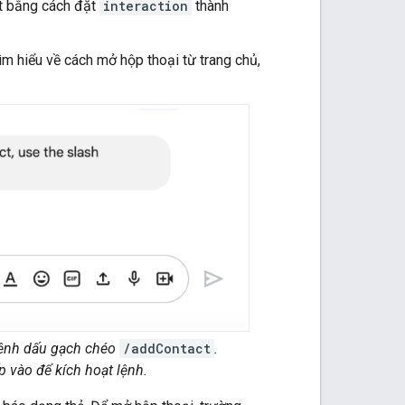
t bằng cách đặt
interaction
thành
tìm hiểu về cách mở hộp thoại từ trang chủ,
lệnh dấu gạch chéo
/addContact
.
 vào để kích hoạt lệnh.