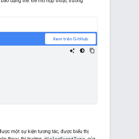
 báo dạng thẻ. Để mở hộp thoại, trường
Xem trên GitHub
được một sự kiện tương tác, được biểu thị
ộp thoại, thì trường
dialogEventType
của