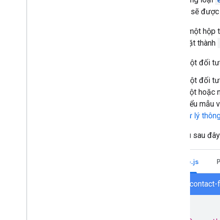
sự kiện sẽ được
Để mở một hộp t
được đặt thành
Một đối t
Một đối t
một hoặc 
biểu mẫu v
xử lý thôn
Mã mẫu sau đây 
Node.js
node/contact-
/**