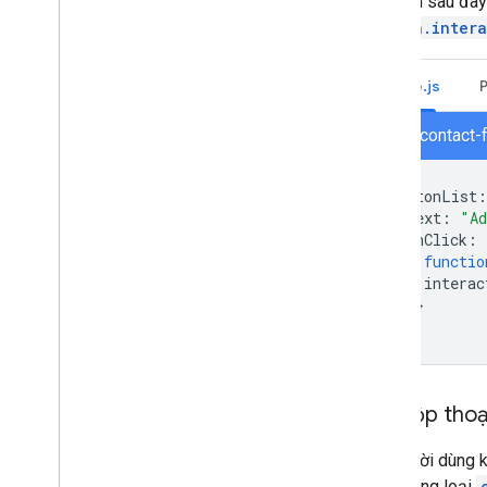
Mã mẫu sau đây c
button.inter
Node.js
node/contact-
buttonList
:
text
:
"Ad
onClick
:
functio
interac
}}
}]}
Mở hộp thoạ
Khi người dùng k
dưới dạng loại