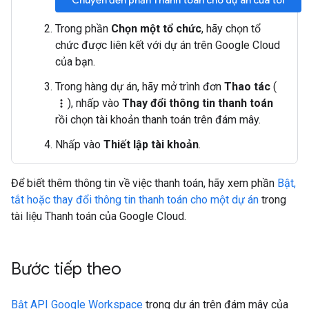
Chuyển đến phần Thanh toán cho dự án của tôi
Trong phần
Chọn một tổ chức
, hãy chọn tổ
chức được liên kết với dự án trên Google Cloud
của bạn.
Trong hàng dự án, hãy mở trình đơn
Thao tác
(
), nhấp vào
Thay đổi thông tin thanh toán
more_vert
rồi chọn tài khoản thanh toán trên đám mây.
Nhấp vào
Thiết lập tài khoản
.
Để biết thêm thông tin về việc thanh toán, hãy xem phần
Bật,
tắt hoặc thay đổi thông tin thanh toán cho một dự án
trong
tài liệu Thanh toán của Google Cloud.
Bước tiếp theo
Bật API Google Workspace
trong dự án trên đám mây của