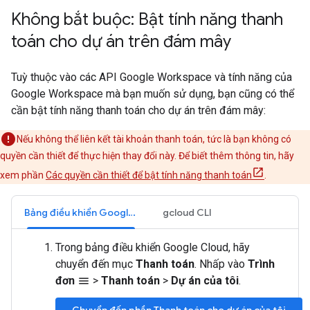
Không bắt buộc: Bật tính năng thanh
toán cho dự án trên đám mây
Tuỳ thuộc vào các API Google Workspace và tính năng của
Google Workspace mà bạn muốn sử dụng, bạn cũng có thể
cần bật tính năng thanh toán cho dự án trên đám mây:
Nếu không thể liên kết tài khoản thanh toán, tức là bạn không có
quyền cần thiết để thực hiện thay đổi này. Để biết thêm thông tin, hãy
xem phần
Các quyền cần thiết để bật tính năng thanh toán
.
Bảng điều khiển Google Cloud
gcloud CLI
Trong bảng điều khiển Google Cloud, hãy
chuyển đến mục
Thanh toán
. Nhấp vào
Trình
đơn
>
Thanh toán
>
Dự án của tôi
.
menu