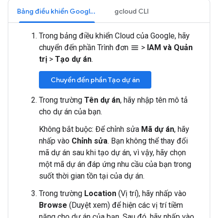
Bảng điều khiển Google Cloud
gcloud CLI
Trong bảng điều khiển Cloud của Google, hãy
chuyển đến phần Trình đơn
>
IAM và Quản
menu
trị
>
Tạo dự án
.
Chuyển đến phần Tạo dự án
Trong trường
Tên dự án
, hãy nhập tên mô tả
cho dự án của bạn.
Không bắt buộc: Để chỉnh sửa
Mã dự án
, hãy
nhấp vào
Chỉnh sửa
. Bạn không thể thay đổi
mã dự án sau khi tạo dự án, vì vậy, hãy chọn
một mã dự án đáp ứng nhu cầu của bạn trong
suốt thời gian tồn tại của dự án.
Trong trường
Location
(Vị trí), hãy nhấp vào
Browse
(Duyệt xem) để hiện các vị trí tiềm
năng cho dự án của bạn. Sau đó, hãy nhấp vào