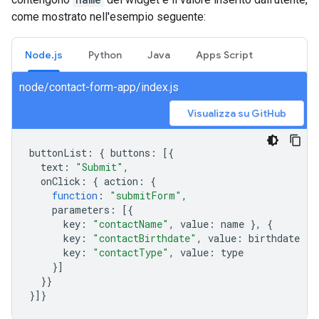
come mostrato nell'esempio seguente:
Node.js
Python
Java
Apps Script
node/contact-form-app/index.js
Visualizza su GitHub
buttonList
:
{
buttons
:
[{
text
:
"Submit"
,
onClick
:
{
action
:
{
function
:
"submitForm"
,
parameters
:
[{
key
:
"contactName"
,
value
:
name
},
{
key
:
"contactBirthdate"
,
value
:
birthdate
},
key
:
"contactType"
,
value
:
type
}]
}}
}]}