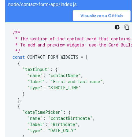
node/contact-form-app/index.js
Visualizza su GitHub
/**
 * The section of the contact card that contains t
 * To add and preview widgets, use the Card Builde
 */
const
CONTACT_FORM_WIDGETS
=
[
{
"textInput"
:
{
"name"
:
"contactName"
,
"label"
:
"First and last name"
,
"type"
:
"SINGLE_LINE"
}
},
{
"dateTimePicker"
:
{
"name"
:
"contactBirthdate"
,
"label"
:
"Birthdate"
,
"type"
:
"DATE_ONLY"
}