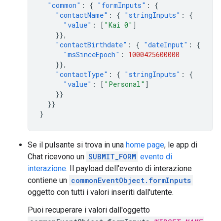
"common"
:
{
"formInputs"
:
{
"contactName"
:
{
"stringInputs"
:
{
"value"
:
[
"Kai 0"
]
}},
"contactBirthdate"
:
{
"dateInput"
:
{
"msSinceEpoch"
:
1000425600000
}},
"contactType"
:
{
"stringInputs"
:
{
"value"
:
[
"Personal"
]
}}
}}
}
Se il pulsante si trova in una
home page
, le app di
Chat ricevono un
SUBMIT_FORM
evento di
interazione
. Il payload dell'evento di interazione
contiene un
commonEventObject.formInputs
oggetto con tutti i valori inseriti dall'utente.
Puoi recuperare i valori dall'oggetto