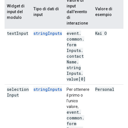
Valore di
Widget di
input
Tipo di dati di
Valore di
input del
dall'evento
input
esempio
modulo
di
interazione
text
Input
stringInputs
event
.
Kai O
common
.
form
Inputs
.
contact
Name
.
string
Inputs
.
value[0]
selection
stringInputs
Personal
Per ottenere
Input
il primo o
l'unico
valore,
event
.
common
.
form