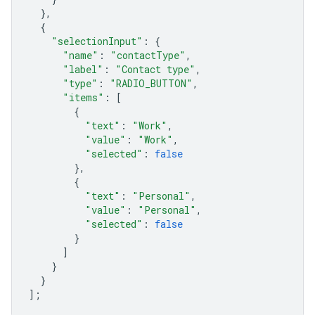
},
{
"selectionInput"
:
{
"name"
:
"contactType"
,
"label"
:
"Contact type"
,
"type"
:
"RADIO_BUTTON"
,
"items"
:
[
{
"text"
:
"Work"
,
"value"
:
"Work"
,
"selected"
:
false
},
{
"text"
:
"Personal"
,
"value"
:
"Personal"
,
"selected"
:
false
}
]
}
}
];