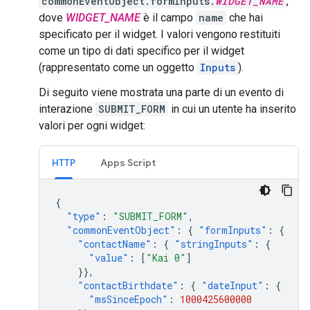
commonEventObject.formInputs.
WIDGET_NAME
,
dove
WIDGET_NAME
è il campo
name
che hai
specificato per il widget. I valori vengono restituiti
come un tipo di dati specifico per il widget
(rappresentato come un oggetto
Inputs
).
Di seguito viene mostrata una parte di un evento di
interazione
SUBMIT_FORM
in cui un utente ha inserito
valori per ogni widget:
HTTP
Apps Script
{
"type"
:
"SUBMIT_FORM"
,
"commonEventObject"
:
{
"formInputs"
:
{
"contactName"
:
{
"stringInputs"
:
{
"value"
:
[
"Kai 0"
]
}},
"contactBirthdate"
:
{
"dateInput"
:
{
"msSinceEpoch"
:
1000425600000