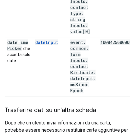
Inputs
.
contact
Type
.
string
Inputs
.
value[0]
date
Time
dateInput
event
.
1000425600000
Picker
common
.
che
form
accetta solo
Inputs
.
date.
contact
Birthdate
.
date
Input
.
ms
Since
Epoch
.
Trasferire dati su un'altra scheda
Dopo che un utente invia informazioni da una carta,
potrebbe essere necessario restituire carte aggiuntive per