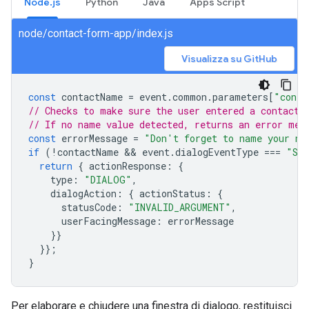
Node.js
Python
Java
Apps Script
node/contact-form-app/index.js
Visualizza su GitHub
const
contactName
=
event
.
common
.
parameters
[
"conta
// Checks to make sure the user entered a contact 
// If no name value detected, returns an error mes
const
errorMessage
=
"Don't forget to name your ne
if
(
!
contactName
 && 
event
.
dialogEventType
===
"SU
return
{
actionResponse
:
{
type
:
"DIALOG"
,
dialogAction
:
{
actionStatus
:
{
statusCode
:
"INVALID_ARGUMENT"
,
userFacingMessage
:
errorMessage
}}
}};
}
Per elaborare e chiudere una finestra di dialogo, restituisci