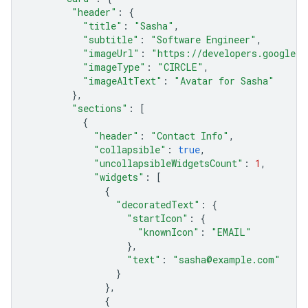
"header"
:
{
"title"
:
"Sasha"
,
"subtitle"
:
"Software Engineer"
,
"imageUrl"
:
"https://developers.google.c
"imageType"
:
"CIRCLE"
,
"imageAltText"
:
"Avatar for Sasha"
},
"sections"
:
[
{
"header"
:
"Contact Info"
,
"collapsible"
:
true
,
"uncollapsibleWidgetsCount"
:
1
,
"widgets"
:
[
{
"decoratedText"
:
{
"startIcon"
:
{
"knownIcon"
:
"EMAIL"
},
"text"
:
"sasha@example.com"
}
},
{