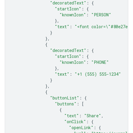
"decoratedText"
:
{
"startIcon"
:
{
"knownIcon"
:
"PERSON"
},
"text"
:
"<font color=\"#80e27e\"
}
},
{
"decoratedText"
:
{
"startIcon"
:
{
"knownIcon"
:
"PHONE"
},
"text"
:
"+1 (555) 555-1234"
}
},
{
"buttonList"
:
{
"buttons"
:
[
{
"text"
:
"Share"
,
"onClick"
:
{
"openLink"
:
{