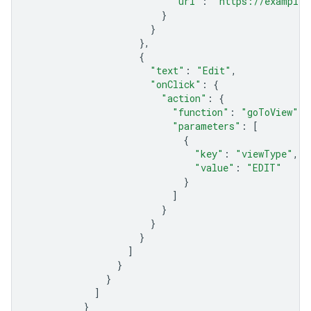
"url"
:
"https://example.
}
}
},
{
"text"
:
"Edit"
,
"onClick"
:
{
"action"
:
{
"function"
:
"goToView"
,
"parameters"
:
[
{
"key"
:
"viewType"
,
"value"
:
"EDIT"
}
]
}
}
}
]
}
}
]
}