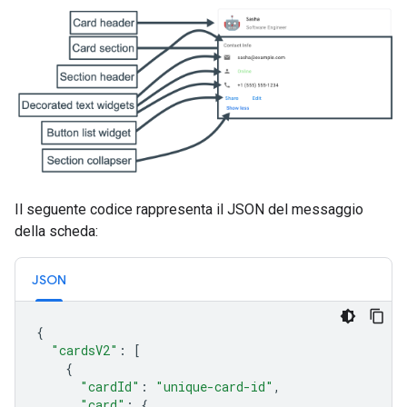
Il seguente codice rappresenta il JSON del messaggio
della scheda:
JSON
{
"cardsV2"
:
[
{
"cardId"
:
"unique-card-id"
,
"card"
:
{