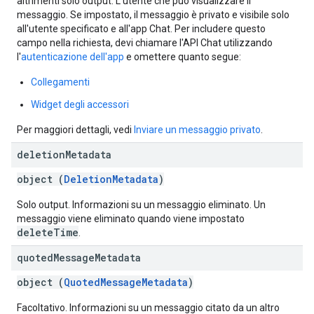
altrimenti solo output. L'utente che può visualizzare il
messaggio. Se impostato, il messaggio è privato e visibile solo
all'utente specificato e all'app Chat. Per includere questo
campo nella richiesta, devi chiamare l'API Chat utilizzando
l'
autenticazione dell'app
e omettere quanto segue:
Collegamenti
Widget degli accessori
Per maggiori dettagli, vedi
Inviare un messaggio privato
.
deletion
Metadata
object (
DeletionMetadata
)
Solo output. Informazioni su un messaggio eliminato. Un
messaggio viene eliminato quando viene impostato
deleteTime
.
quoted
Message
Metadata
object (
QuotedMessageMetadata
)
Facoltativo. Informazioni su un messaggio citato da un altro