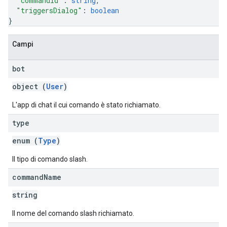
"commandId"
: 
string
,
"triggersDialog"
: 
boolean
}
Campi
bot
object (
User
)
L'app di chat il cui comando è stato richiamato.
type
enum (
Type
)
Il tipo di comando slash.
command
Name
string
Il nome del comando slash richiamato.