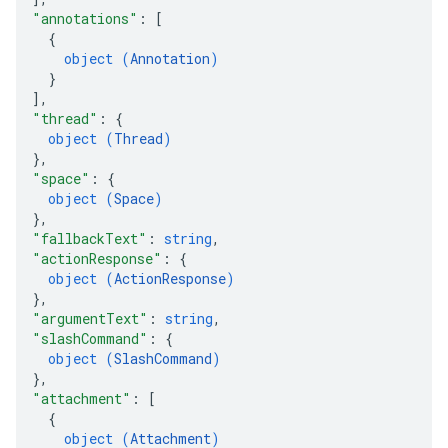
"annotations"
: 
[
{
object (
Annotation
)
}
]
,
"thread"
: 
{
object (
Thread
)
}
,
"space"
: 
{
object (
Space
)
}
,
"fallbackText"
: 
string
,
"actionResponse"
: 
{
object (
ActionResponse
)
}
,
"argumentText"
: 
string
,
"slashCommand"
: 
{
object (
SlashCommand
)
}
,
"attachment"
: 
[
{
object (
Attachment
)