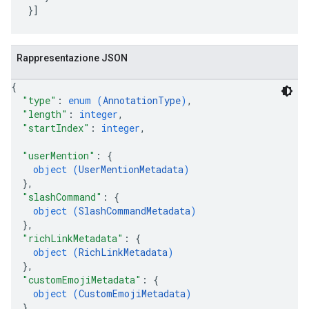
Rappresentazione JSON
{
"type"
: 
enum (
AnnotationType
)
,
"length"
: 
integer
,
"startIndex"
: 
integer
,
"userMention"
: 
{
object (
UserMentionMetadata
)
}
,
"slashCommand"
: 
{
object (
SlashCommandMetadata
)
}
,
"richLinkMetadata"
: 
{
object (
RichLinkMetadata
)
}
,
"customEmojiMetadata"
: 
{
object (
CustomEmojiMetadata
)
}