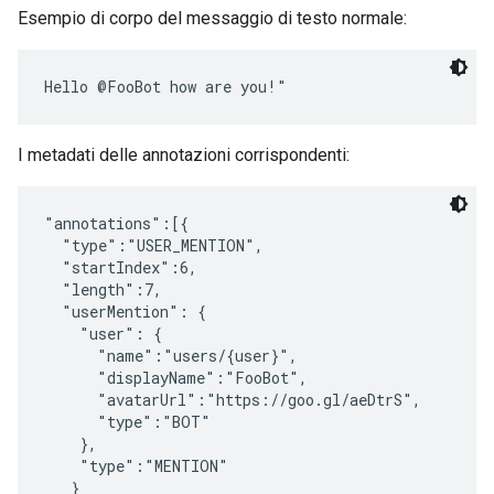
Esempio di corpo del messaggio di testo normale:
I metadati delle annotazioni corrispondenti:
"annotations":[{

  "type":"USER_MENTION",

  "startIndex":6,

  "length":7,

  "userMention": {

    "user": {

      "name":"users/{user}",

      "displayName":"FooBot",

      "avatarUrl":"https://goo.gl/aeDtrS",

      "type":"BOT"

    },

    "type":"MENTION"

   }
