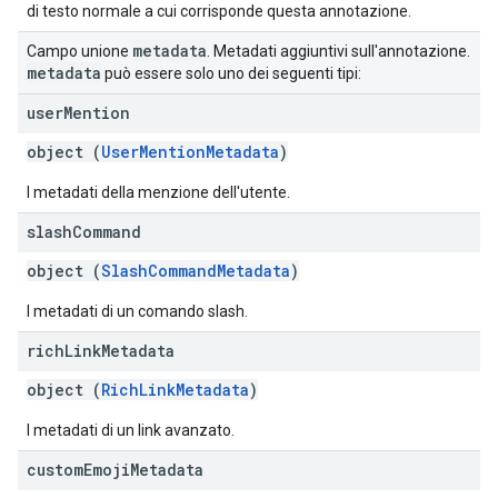
di testo normale a cui corrisponde questa annotazione.
metadata
Campo unione
. Metadati aggiuntivi sull'annotazione.
metadata
può essere solo uno dei seguenti tipi:
user
Mention
object (
UserMentionMetadata
)
I metadati della menzione dell'utente.
slash
Command
object (
SlashCommandMetadata
)
I metadati di un comando slash.
rich
Link
Metadata
object (
RichLinkMetadata
)
I metadati di un link avanzato.
custom
Emoji
Metadata