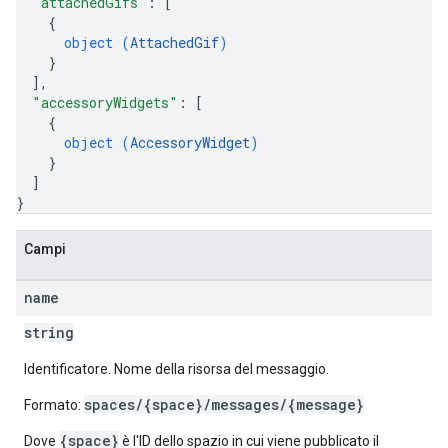
"attachedGifs"
: 
[
{
object (
AttachedGif
)
}
]
,
"accessoryWidgets"
: 
[
{
object (
AccessoryWidget
)
}
]
}
Campi
name
string
Identificatore. Nome della risorsa del messaggio.
spaces/{space}/messages/{message}
Formato:
{space}
Dove
è l'ID dello spazio in cui viene pubblicato il