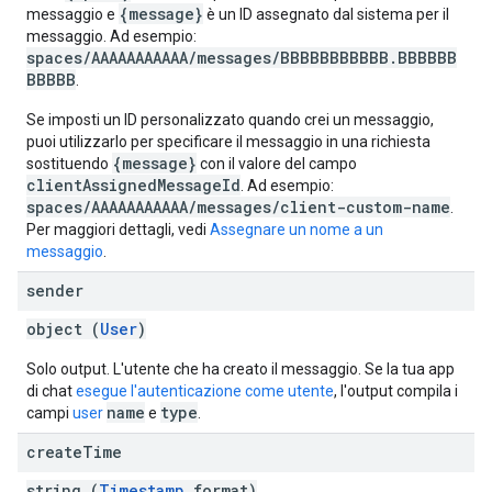
{message}
messaggio e
è un ID assegnato dal sistema per il
messaggio. Ad esempio:
spaces/AAAAAAAAAAA/messages/BBBBBBBBBBB.BBBBBB
BBBBB
.
Se imposti un ID personalizzato quando crei un messaggio,
puoi utilizzarlo per specificare il messaggio in una richiesta
{message}
sostituendo
con il valore del campo
clientAssignedMessageId
. Ad esempio:
spaces/AAAAAAAAAAA/messages/client-custom-name
.
Per maggiori dettagli, vedi
Assegnare un nome a un
messaggio
.
sender
object (
User
)
Solo output. L'utente che ha creato il messaggio. Se la tua app
di chat
esegue l'autenticazione come utente
, l'output compila i
name
type
campi
user
e
.
create
Time
string (
Timestamp
format)