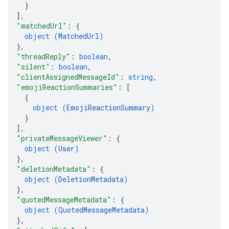
}
]
,
"matchedUrl"
: 
{
object (
MatchedUrl
)
}
,
"threadReply"
: 
boolean
,
"silent"
: 
boolean
,
"clientAssignedMessageId"
: 
string
,
"emojiReactionSummaries"
: 
[
{
object (
EmojiReactionSummary
)
}
]
,
"privateMessageViewer"
: 
{
object (
User
)
}
,
"deletionMetadata"
: 
{
object (
DeletionMetadata
)
}
,
"quotedMessageMetadata"
: 
{
object (
QuotedMessageMetadata
)
}
,