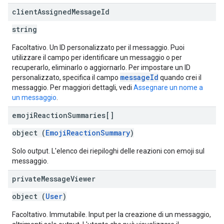
client
Assigned
Message
Id
string
Facoltativo. Un ID personalizzato per il messaggio. Puoi
utilizzare il campo per identificare un messaggio o per
recuperarlo, eliminarlo o aggiornarlo. Per impostare un ID
messageId
personalizzato, specifica il campo
quando crei il
messaggio. Per maggiori dettagli, vedi
Assegnare un nome a
un messaggio
.
emoji
Reaction
Summaries[]
object (
EmojiReactionSummary
)
Solo output. L'elenco dei riepiloghi delle reazioni con emoji sul
messaggio.
private
Message
Viewer
object (
User
)
Facoltativo. Immutabile. Input per la creazione di un messaggio,