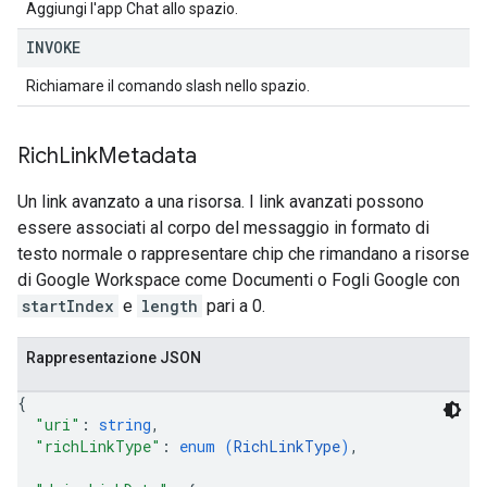
Aggiungi l'app Chat allo spazio.
INVOKE
Richiamare il comando slash nello spazio.
Rich
Link
Metadata
Un link avanzato a una risorsa. I link avanzati possono
essere associati al corpo del messaggio in formato di
testo normale o rappresentare chip che rimandano a risorse
di Google Workspace come Documenti o Fogli Google con
startIndex
e
length
pari a 0.
Rappresentazione JSON
{
"uri"
: 
string
,
"richLinkType"
: 
enum (
RichLinkType
)
,