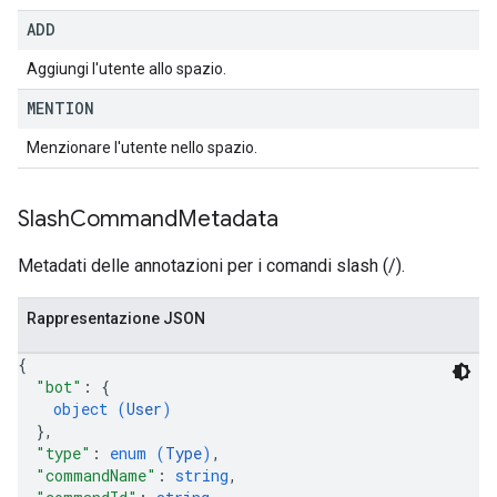
ADD
Aggiungi l'utente allo spazio.
MENTION
Menzionare l'utente nello spazio.
Slash
Command
Metadata
Metadati delle annotazioni per i comandi slash (/).
Rappresentazione JSON
{
"bot"
: 
{
object (
User
)
}
,
"type"
: 
enum (
Type
)
,
"commandName"
: 
string
,