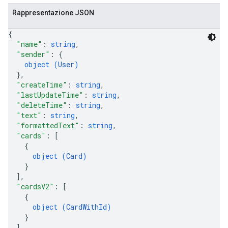
Rappresentazione JSON
{
"name"
: 
string
,
"sender"
: 
{
object (
User
)
}
,
"createTime"
: 
string
,
"lastUpdateTime"
: 
string
,
"deleteTime"
: 
string
,
"text"
: 
string
,
"formattedText"
: 
string
,
"cards"
: 
[
{
object (
Card
)
}
]
,
"cardsV2"
: 
[
{
object (
CardWithId
)
}
]
,