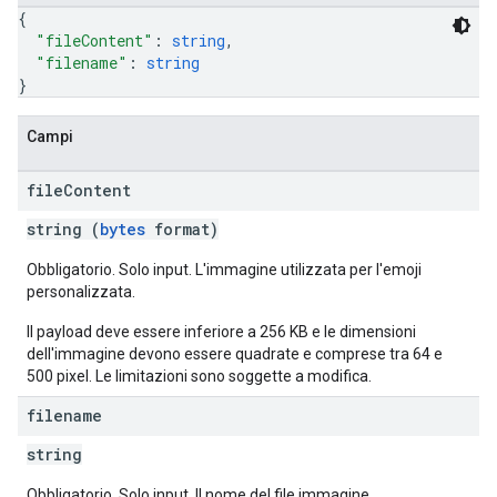
{
"fileContent"
: 
string
,
"filename"
: 
string
}
Campi
file
Content
string (
bytes
format)
Obbligatorio. Solo input. L'immagine utilizzata per l'emoji
personalizzata.
Il payload deve essere inferiore a 256 KB e le dimensioni
dell'immagine devono essere quadrate e comprese tra 64 e
500 pixel. Le limitazioni sono soggette a modifica.
filename
string
Obbligatorio. Solo input. Il nome del file immagine.