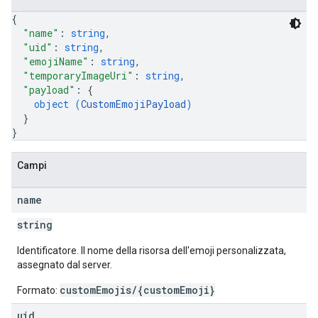
{
"name"
: 
string
,
"uid"
: 
string
,
"emojiName"
: 
string
,
"temporaryImageUri"
: 
string
,
"payload"
: 
{
object (
CustomEmojiPayload
)
}
}
Campi
name
string
Identificatore. Il nome della risorsa dell'emoji personalizzata,
assegnato dal server.
customEmojis/{customEmoji}
Formato:
uid