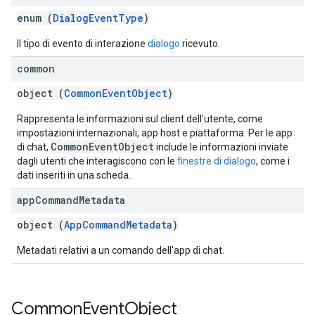
enum (
DialogEventType
)
Il tipo di evento di interazione
dialogo
ricevuto.
common
object (
CommonEventObject
)
Rappresenta le informazioni sul client dell'utente, come
impostazioni internazionali, app host e piattaforma. Per le app
CommonEventObject
di chat,
include le informazioni inviate
dagli utenti che interagiscono con le
finestre di dialogo
, come i
dati inseriti in una scheda.
app
Command
Metadata
object (
AppCommandMetadata
)
Metadati relativi a un comando dell'app di chat.
Common
Event
Object