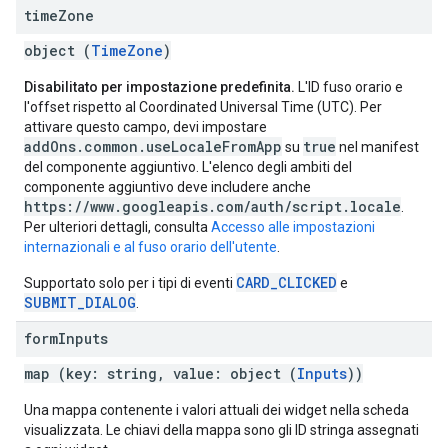
time
Zone
object (
TimeZone
)
Disabilitato per impostazione predefinita.
L'ID fuso orario e
l'offset rispetto al Coordinated Universal Time (UTC). Per
attivare questo campo, devi impostare
addOns.common.useLocaleFromApp
true
su
nel manifest
del componente aggiuntivo. L'elenco degli ambiti del
componente aggiuntivo deve includere anche
https://www.googleapis.com/auth/script.locale
.
Per ulteriori dettagli, consulta
Accesso alle impostazioni
internazionali e al fuso orario dell'utente
.
CARD_CLICKED
Supportato solo per i tipi di eventi
e
SUBMIT_DIALOG
.
form
Inputs
map (key: string, value: object (
Inputs
))
Una mappa contenente i valori attuali dei widget nella scheda
visualizzata. Le chiavi della mappa sono gli ID stringa assegnati