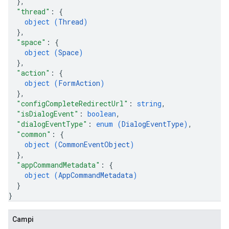
}
,
"thread"
: 
{
object (
Thread
)
}
,
"space"
: 
{
object (
Space
)
}
,
"action"
: 
{
object (
FormAction
)
}
,
"configCompleteRedirectUrl"
: 
string
,
"isDialogEvent"
: 
boolean
,
"dialogEventType"
: 
enum (
DialogEventType
)
,
"common"
: 
{
object (
CommonEventObject
)
}
,
"appCommandMetadata"
: 
{
object (
AppCommandMetadata
)
}
}
Campi