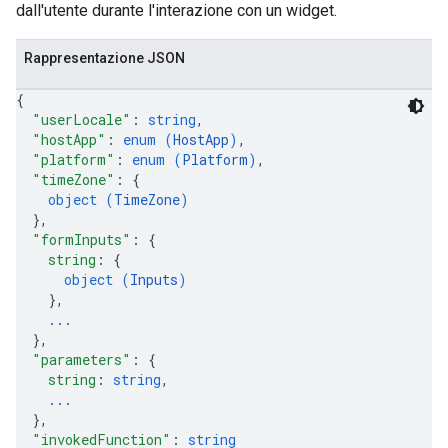
dall'utente durante l'interazione con un widget.
Rappresentazione JSON
{
"userLocale"
: 
string
,
"hostApp"
: 
enum (
HostApp
)
,
"platform"
: 
enum (
Platform
)
,
"timeZone"
: 
{
object (
TimeZone
)
}
,
"formInputs"
: 
{
string
: 
{
object (
Inputs
)
}
,
...
}
,
"parameters"
: 
{
string
: 
string
,
...
}
,
"invokedFunction"
: 
string