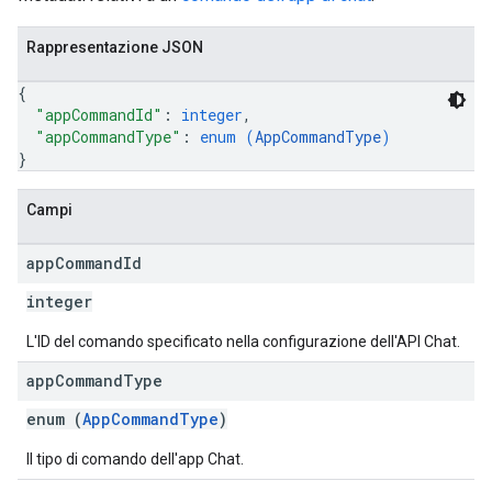
Rappresentazione JSON
{
"appCommandId"
: 
integer
,
"appCommandType"
: 
enum (
AppCommandType
)
}
Campi
app
Command
Id
integer
L'ID del comando specificato nella configurazione dell'API Chat.
app
Command
Type
enum (
AppCommandType
)
Il tipo di comando dell'app Chat.