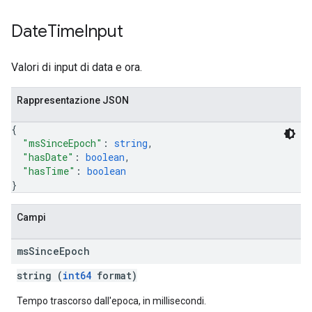
Date
Time
Input
Valori di input di data e ora.
Rappresentazione JSON
{
"msSinceEpoch"
: 
string
,
"hasDate"
: 
boolean
,
"hasTime"
: 
boolean
}
Campi
ms
Since
Epoch
string (
int64
format)
Tempo trascorso dall'epoca, in millisecondi.