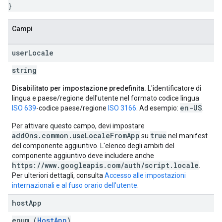
}
Campi
user
Locale
string
Disabilitato per impostazione predefinita.
L'identificatore di
lingua e paese/regione dell'utente nel formato codice lingua
en-US
ISO 639
-codice paese/regione
ISO 3166
. Ad esempio:
.
Per attivare questo campo, devi impostare
addOns.common.useLocaleFromApp
true
su
nel manifest
del componente aggiuntivo. L'elenco degli ambiti del
componente aggiuntivo deve includere anche
https://www.googleapis.com/auth/script.locale
.
Per ulteriori dettagli, consulta
Accesso alle impostazioni
internazionali e al fuso orario dell'utente
.
host
App
enum (
HostApp
)