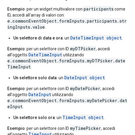
participants
Esempio
: per un widget multivalore con
come
ID, accedi all'array di valori con:
e.commonEventObject.formInputs.participants.str
ingInputs.value
.
DateTimeInput object
Un selettore di data e ora
: un
.
myDTPicker
Esempio
: per un selettore con ID
, accedi
DateTimeInput
all'oggetto
utilizzando
e.commonEventObject.formInputs.myDTPicker.date
TimeInput
.
DateInput object
Un selettore solo data
: un
.
myDatePicker
Esempio
: per un selettore con ID
, accedi
DateInput
all'oggetto
utilizzando
e.commonEventObject.formInputs.myDatePicker.dat
eInput
.
TimeInput object
Un selettore solo ora
: un
.
myTimePicker
Esempio
: per un selettore con ID
, accedi
TimeInput
all'oggetto
utilizzando