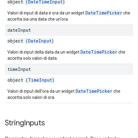
object (
DateTimeInput
)
DateTimePicker
Valori di input di data e ora da un widget
che
accetta sia una data che un'ora.
date
Input
object (
DateInput
)
DateTimePicker
Valori di input della data da un widget
che
accetta solo valori di data.
time
Input
object (
TimeInput
)
DateTimePicker
Valori di input dell'ora da un widget
che
accetta solo valori di ora.
String
Inputs