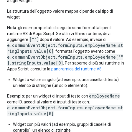
a ogni widget.
La struttura dell'oggetto valore mappa dipende dal tipo di
widget:
Nota
: gli esempi riportati di seguito sono formattati per il
runtime V8 di Apps Script. Se utilizzi Rhino runtime, devi
[""]
aggiungere
dopo il valore. Ad esempio, invece di
e.commonEventObject.formInputs.employeeName.st
ringInputs.value[0]
, formatta l'oggetto evento come
e.commonEventObject.formInputs.employeeName[""
].stringInputs.value[0]
. Per saperne di più sui runtime in
Apps Script, consulta la
panoramica del runtime V8
.
Widget a valore singolo (ad esempio, una casella di testo):
un elenco di stringhe (un solo elemento).
employeeName
Esempio
: per un widget di input di testo con
come ID, accedi al valore di input di testo con:
e.commonEventObject.formInputs.employeeName.st
ringInputs.value[0]
.
Widget con più valori (ad esempio, gruppi di caselle di
controllo): un elenco di stringhe.