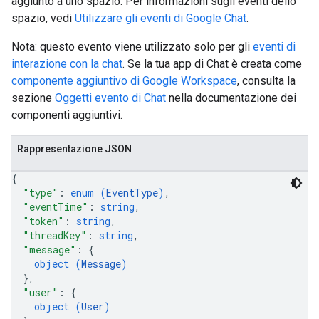
aggiunto a uno spazio. Per informazioni sugli eventi dello
spazio, vedi
Utilizzare gli eventi di Google Chat
.
Nota: questo evento viene utilizzato solo per gli
eventi di
interazione con la chat
. Se la tua app di Chat è creata come
componente aggiuntivo di Google Workspace
, consulta la
sezione
Oggetti evento di Chat
nella documentazione dei
componenti aggiuntivi.
Rappresentazione JSON
{
"type"
: 
enum (
EventType
)
,
"eventTime"
: 
string
,
"token"
: 
string
,
"threadKey"
: 
string
,
"message"
: 
{
object (
Message
)
}
,
"user"
: 
{
object (
User
)