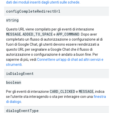
dati dei moduli inseriti dagli utenti sulle schede
.
config
Complete
Redirect
Url
string
Questo URL viene compilato per gli eventi di interazione
MESSAGE
ADDED_TO_SPACE
APP_COMMAND
,
e
. Dopo aver
completato un flusso di autorizzazione o configurazione al di
fuori di Google Chat, gli utenti devono essere reindirizzati a
questo URL per segnalare a Google Chat che il flusso di
autorizzazione o configurazione è andato a buon fine. Per
saperne di più, vedi
Connettere un'app di chat ad altri servizi e
strumenti
.
is
Dialog
Event
boolean
CARD_CLICKED
MESSAGE
Per gli eventi di interazione
e
, indica
se l'utente sta interagendo o sta per interagire con una
finestra
di dialogo
.
dialog
Event
Type