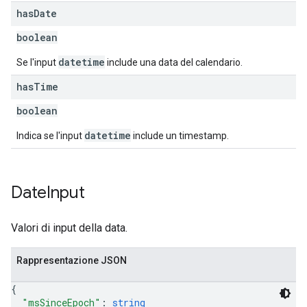
has
Date
boolean
datetime
Se l'input
include una data del calendario.
has
Time
boolean
datetime
Indica se l'input
include un timestamp.
Date
Input
Valori di input della data.
Rappresentazione JSON
{
"msSinceEpoch"
: 
string