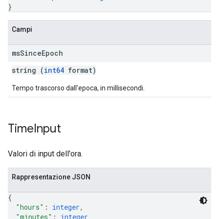
}
Campi
ms
Since
Epoch
string (
int64
format)
Tempo trascorso dall'epoca, in millisecondi.
Time
Input
Valori di input dell'ora.
Rappresentazione JSON
{
"hours"
: 
integer
,
"minutes"
: 
integer