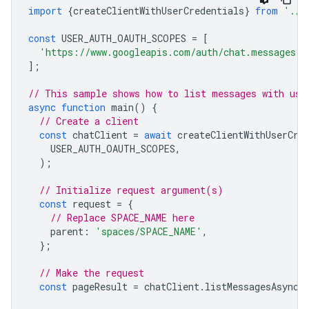
import
{
createClientWithUserCredentials
}
from
'./a
const
USER_AUTH_OAUTH_SCOPES
=
[
'https://www.googleapis.com/auth/chat.messages.r
];
// This sample shows how to list messages with use
async
function
main
()
{
// Create a client
const
chatClient
=
await
createClientWithUserCre
USER_AUTH_OAUTH_SCOPES
,
);
// Initialize request argument(s)
const
request
=
{
// Replace SPACE_NAME here
parent
:
'spaces/SPACE_NAME'
,
};
// Make the request
const
pageResult
=
chatClient
.
listMessagesAsync
(