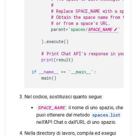
#
# Replace SPACE_NAME with a space 
# Obtain the space name from the s
# or from a space's URL.
parent
=
'spaces/
SPACE_NAME
'
)
.
execute
()
# Print Chat API's response in your co
print
(
result
)
if
__name__
==
'__main__'
:
main
()
Nel codice, sostituisci quanto segue:
SPACE_NAME
: il nome di uno spazio, che
puoi ottenere dal metodo
spaces.list
nell'API Chat o dall'URL di uno spazio.
Nella directory di lavoro, compila ed esegui