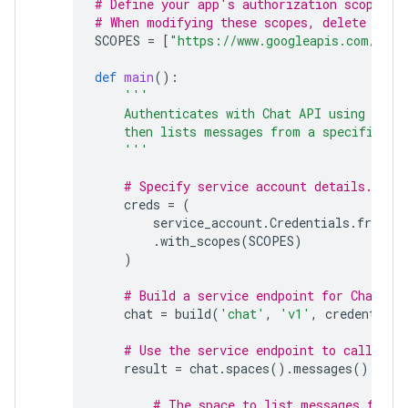
# Define your app's authorization scopes.
# When modifying these scopes, delete the 
SCOPES
=
[
"https://www.googleapis.com/auth
def
main
():
'''
    Authenticates with Chat API using app 
    then lists messages from a specified s
    '''
# Specify service account details.
creds
=
(
service_account
.
Credentials
.
from_s
.
with_scopes
(
SCOPES
)
)
# Build a service endpoint for Chat AP
chat
=
build
(
'chat'
,
'v1'
,
credentials
# Use the service endpoint to call Cha
result
=
chat
.
spaces
()
.
messages
()
.
list
# The space to list messages from.