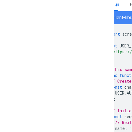
Disattivare o eliminare un'app
Node.js
Gestire Chat come amministratore
chat/client-li
di Google Workspace
Panoramica
import
{
cre
Cercare e gestire gli spazi nella tua
organizzazione
const
USER_
Rendere uno spazio rilevabile per utenti
specifici
'https://
];
Eseguire la migrazione della tua
organizzazione a Chat
// This sam
async
funct
// Create
const
cha
USER_AU
);
// Initia
const
req
// Repl
name
: