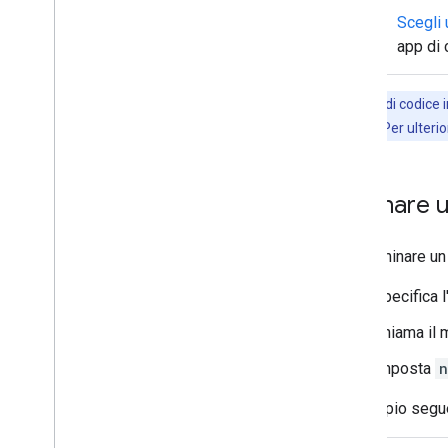
di Chat
Scegli 
app di 
Deployment
,
test e risoluzione dei
problemi
Creare e gestire i deployment
Gli esempi di codice i
Testa le funzionalità interattive
dell'API REST. Per ulteri
Errori nei log
Risoluzione dei problemi
Eliminare 
Convertire un'app di Chat interattiva
in un componente aggiuntivo di
Google Workspace
Per eliminare un
Pubblicare su Google Workspace
Specifica 
Marketplace
Pubblicare app di Chat su Google
Chiama il
Workspace Marketplace
Imposta
n
Requisiti di elaborazione e
revisione per le app di Chat
pubbliche
L'esempio segu
Gestire le app di Chat pubblicate