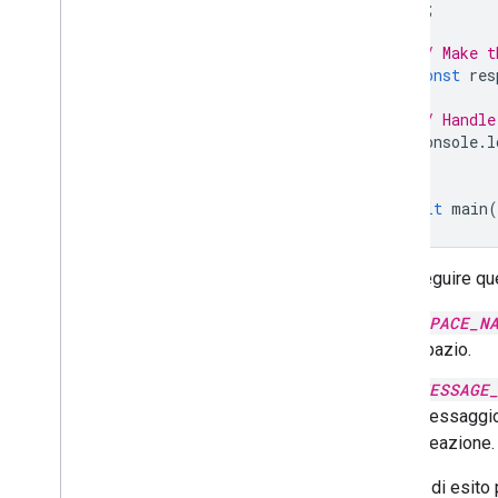
};
// Make t
const
res
// Handle
console
.
l
}
await
main
(
Per eseguire qu
SPACE_N
spazio.
MESSAGE
messaggio 
creazione.
In caso di esito 