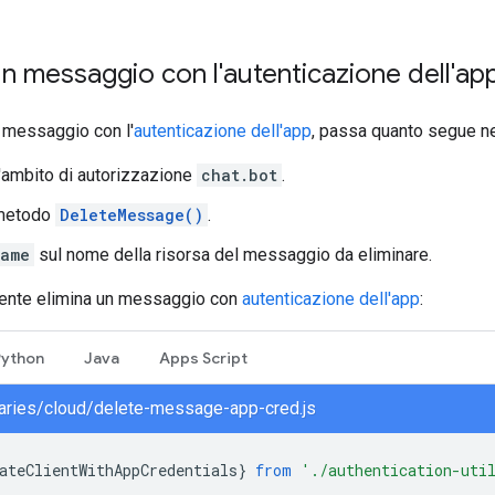
un messaggio con l'autenticazione dell'ap
 messaggio con l'
autenticazione dell'app
, passa quanto segue nel
l'ambito di autorizzazione
chat.bot
.
 metodo
DeleteMessage()
.
ame
sul nome della risorsa del messaggio da eliminare.
ente elimina un messaggio con
autenticazione dell'app
:
Python
Java
Apps Script
braries/cloud/delete-message-app-cred.js
ateClientWithAppCredentials
}
from
'./authentication-uti