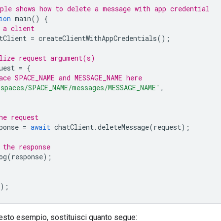
ple shows how to delete a message with app credential
ion
main
()
{
 a client
tClient
=
createClientWithAppCredentials
();
lize request argument(s)
uest
=
{
ace SPACE_NAME and MESSAGE_NAME here
'spaces/SPACE_NAME/messages/MESSAGE_NAME'
,
he request
ponse
=
await
chatClient
.
deleteMessage
(
request
);
 the response
og
(
response
);
);
esto esempio, sostituisci quanto segue: