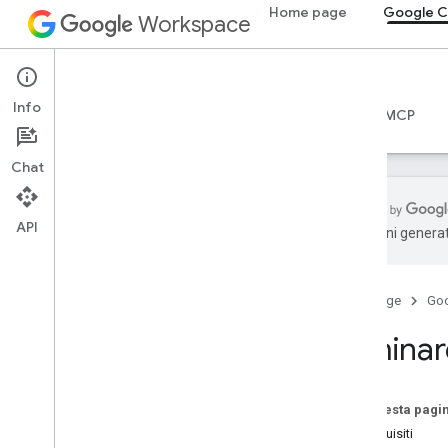
Home page
Google C
Workspace
Google Chat
Info
Panoramica
Guide
Riferimento
Server MCP
Chat
API
traduzioni generat
Per iniziare
Panoramica di Sviluppare con Google
Chat
Home page
Go
Sviluppare su Google Workspace
Elimina
Guide rapide
Autenticare e autorizzare
Chiama l'API Chat
Su questa pagi
Prerequisiti
Planimetria