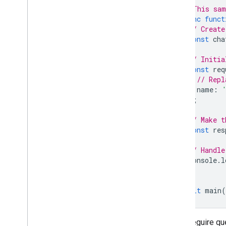
// This sam
async
funct
// Create
const
cha
// Initia
const
req
// Repl
name
:
};
// Make t
const
res
// Handle
console
.
l
}
await
main
(
Per eseguire qu