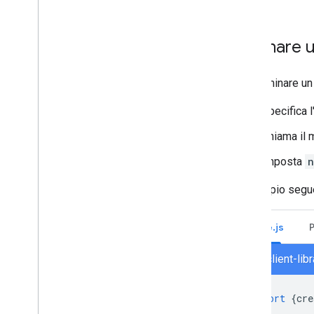
Eliminare 
Per eliminare un
Specifica 
Chiama il
Imposta
n
L'esempio segu
Node.js
chat/client-li
import
{
cre