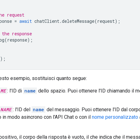
he request
ponse
=
await
chatClient
.
deleteMessage
(
request
);
 the response
og
(
response
);
);
esto esempio, sostituisci quanto segue:
AME
: l'ID di
name
dello spazio. Puoi ottenere l'ID chiamando il 
_NAME
: l'ID del
name
del messaggio. Puoi ottenere l'ID dal corpo
in modo asincrono con l'API Chat o con il
nome personalizzato
positivo, il corpo della risposta è vuoto, il che indica che il mess