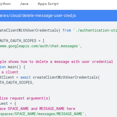
Python
Java
Apps Script
braries/cloud/delete-message-user-cred.js
ateClientWithUserCredentials
}
from
'./authentication-ut
AUTH_OAUTH_SCOPES
=
[
www.googleapis.com/auth/chat.messages'
,
ple shows how to delete a message with user credential
ion
main
()
{
 a client
tClient
=
await
createClientWithUserCredentials
(
TH_OAUTH_SCOPES
,
lize request argument(s)
uest
=
{
ace SPACE_NAME and MESSAGE_NAME here
'spaces/SPACE_NAME/messages/MESSAGE_NAME'
,