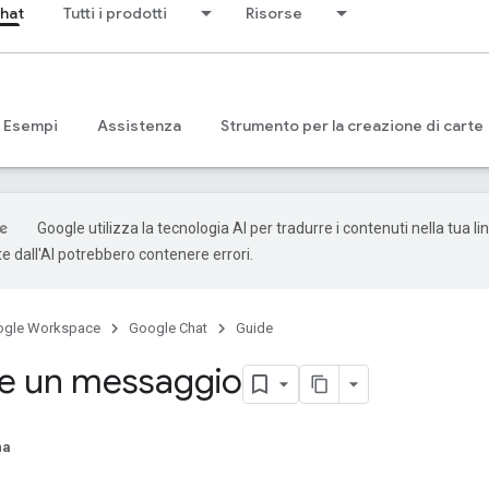
hat
Tutti i prodotti
Risorse
Esempi
Assistenza
Strumento per la creazione di carte
Google utilizza la tecnologia AI per tradurre i contenuti nella tua li
e dall'AI potrebbero contenere errori.
ogle Workspace
Google Chat
Guide
re un messaggio
na