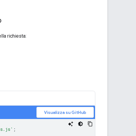
p
la richiesta:
Visualizza su GitHub
ls.js'
;