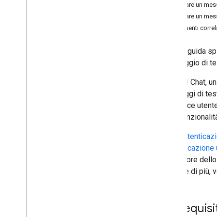
Eliminare un mes
Identifica le esigenze degli utenti
Eliminare un mes
Definisci tutti i percorsi degli utenti
Argomenti correl
Scegliere un'architettura dell'app di
Chat
Questa guida sp
Progettare le interazioni degli utenti
messaggio di te
Build
Nell'API Chat, u
Inviare e gestire i messaggi
messaggi di test
Panoramica
interfacce utente
Invia un messaggio
sulle funzionalit
Creare e aggiornare le schede
utente
Con l'
autenticazi
Formattare i messaggi
l'
autenticazione 
Crea interfacce utente
un gestore dello
Gestisci messaggi
saperne di più, 
Ricevi un messaggio
Elenco di messaggi
Cercare messaggi
Prerequisit
Aggiorna messaggi