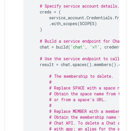
# Specify service account details.
creds
=
(
service_account
.
Credentials
.
from_s
.
with_scopes
(
SCOPES
)
)
# Build a service endpoint for Chat AP
chat
=
build
(
'chat'
,
'v1'
,
credentials
# Use the service endpoint to call Cha
result
=
chat
.
spaces
()
.
members
()
.
delet
# The membership to delete.
#
# Replace SPACE with a space name.
# Obtain the space name from the s
# or from a space's URL.
#
# Replace MEMBER with a membership
# Obtain the membership name from 
# Chat API. To delete a Chat app's
# with app; an alias for the app c