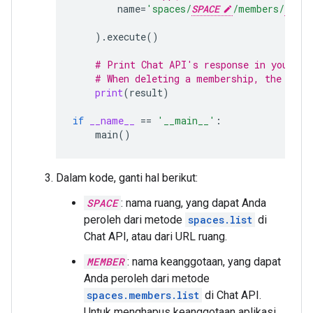
name
=
'spaces/
SPACE
/members/
MEMBE
)
.
execute
()
# Print Chat API's response in your co
# When deleting a membership, the resp
print
(
result
)
if
__name__
==
'__main__'
:
main
()
Dalam kode, ganti hal berikut:
SPACE
: nama ruang, yang dapat Anda
peroleh dari metode
spaces.list
di
Chat API, atau dari URL ruang.
MEMBER
: nama keanggotaan, yang dapat
Anda peroleh dari metode
spaces.members.list
di Chat API.
Untuk menghapus keanggotaan aplikasi,