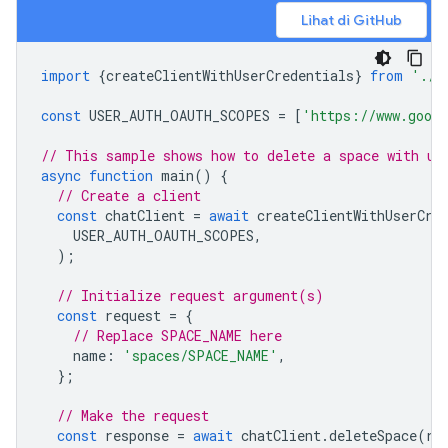
Lihat di GitHub
import
{
createClientWithUserCredentials
}
from
'./a
const
USER_AUTH_OAUTH_SCOPES
=
[
'https://www.googl
// This sample shows how to delete a space with us
async
function
main
()
{
// Create a client
const
chatClient
=
await
createClientWithUserCre
USER_AUTH_OAUTH_SCOPES
,
);
// Initialize request argument(s)
const
request
=
{
// Replace SPACE_NAME here
name
:
'spaces/SPACE_NAME'
,
};
// Make the request
const
response
=
await
chatClient
.
deleteSpace
(
re