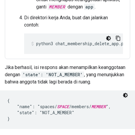
ganti
MEMBER
dengan
app
.
Di direktori kerja Anda, buat dan jalankan
contoh:
python3
chat_membership_delete_app.py
Jika berhasil, isi respons akan menampilkan keanggotaan
dengan
'state': 'NOT_A_MEMBER'
, yang menunjukkan
bahwa anggota tidak lagi berada di ruang.
{

    "name": "spaces/
SPACE
/members/
MEMBER
",

    "state": "NOT_A_MEMBER"
