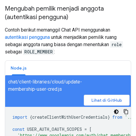
Mengubah pemilik menjadi anggota
(autentikasi pengguna)
Contoh berikut memanggil Chat API menggunakan
autentikasi pengguna
untuk menjadikan pemilik ruang
sebagai anggota ruang biasa dengan menentukan
role
sebagai
ROLE_MEMBER
:
Node.js
chat/client-libraries/cloud/update-
membership-user-cred.js
Lihat di GitHub
import
{
createClientWithUserCredentials
}
from
'./a
const
USER_AUTH_OAUTH_SCOPES
=
[
'https://www.googleapis.com/auth/chat.membership