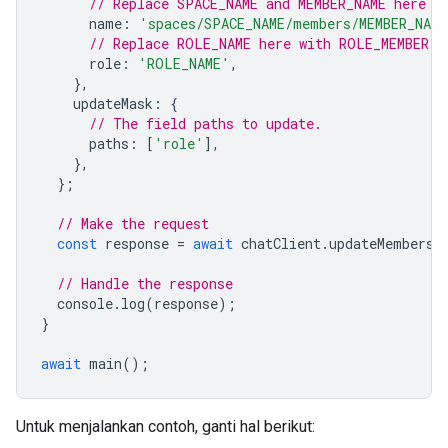
// Replace SPACE_NAME and MEMBER_NAME here
name
:
'spaces/SPACE_NAME/members/MEMBER_NAME
// Replace ROLE_NAME here with ROLE_MEMBER o
role
:
'ROLE_NAME'
,
},
updateMask
:
{
// The field paths to update.
paths
:
[
'role'
],
},
};
// Make the request
const
response
=
await
chatClient
.
updateMembersh
// Handle the response
console
.
log
(
response
);
}
await
main
();
Untuk menjalankan contoh, ganti hal berikut: