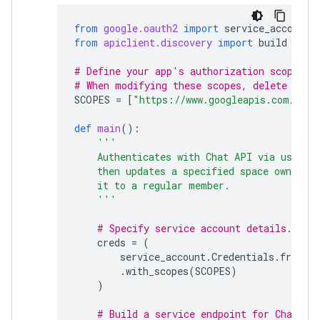
from
google.oauth2
import
service_account
from
apiclient.discovery
import
build
# Define your app's authorization scopes.
# When modifying these scopes, delete the 
SCOPES
=
[
"https://www.googleapis.com/auth
def
main
():
'''
    Authenticates with Chat API via user c
    then updates a specified space owner to
    it to a regular member.
    '''
# Specify service account details.
creds
=
(
service_account
.
Credentials
.
from_s
.
with_scopes
(
SCOPES
)
)
# Build a service endpoint for Chat AP