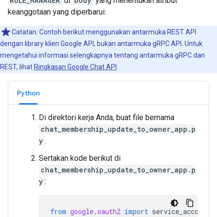
ROLE_MANAGER
di
body
yang menentukan atribut
keanggotaan yang diperbarui:
Catatan: Contoh berikut menggunakan antarmuka REST API
dengan library klien Google API, bukan antarmuka gRPC API. Untuk
mengetahui informasi selengkapnya tentang antarmuka gRPC dan
REST, lihat
Ringkasan Google Chat API
.
Python
Di direktori kerja Anda, buat file bernama
chat_membership_update_to_owner_app.p
y
.
Sertakan kode berikut di
chat_membership_update_to_owner_app.p
y
:
from
google.oauth2
import
service_account