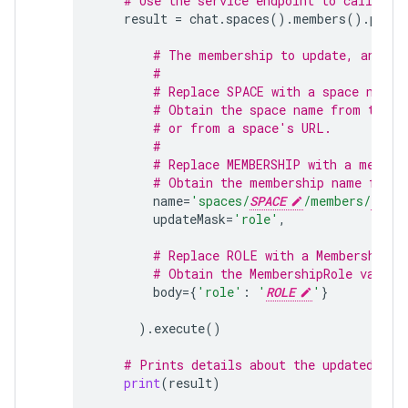
# Use the service endpoint to call Cha
result
=
chat
.
spaces
()
.
members
()
.
patch
# The membership to update, and th
#
# Replace SPACE with a space name.
# Obtain the space name from the s
# or from a space's URL.
#
# Replace MEMBERSHIP with a member
# Obtain the membership name from 
name
=
'spaces/
SPACE
/members/
MEMBE
updateMask
=
'role'
,
# Replace ROLE with a MembershipRo
# Obtain the MembershipRole values
body
=
{
'role'
:
'
ROLE
'
}
)
.
execute
()
# Prints details about the updated mem
print
(
result
)