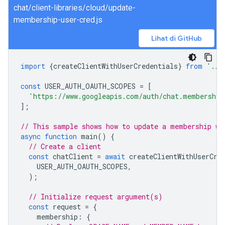
chat/client-libraries/cloud/update-
membership-user-cred.js
Lihat di GitHub
import
{
createClientWithUserCredentials
}
from
'./a
const
USER_AUTH_OAUTH_SCOPES
=
[
'https://www.googleapis.com/auth/chat.membership
];
// This sample shows how to update a membership wi
async
function
main
()
{
// Create a client
const
chatClient
=
await
createClientWithUserCre
USER_AUTH_OAUTH_SCOPES
,
);
// Initialize request argument(s)
const
request
=
{
membership
:
{