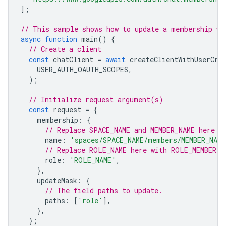
];
// This sample shows how to update a membership wi
async
function
main
()
{
// Create a client
const
chatClient
=
await
createClientWithUserCre
USER_AUTH_OAUTH_SCOPES
,
);
// Initialize request argument(s)
const
request
=
{
membership
:
{
// Replace SPACE_NAME and MEMBER_NAME here
name
:
'spaces/SPACE_NAME/members/MEMBER_NAME
// Replace ROLE_NAME here with ROLE_MEMBER o
role
:
'ROLE_NAME'
,
},
updateMask
:
{
// The field paths to update.
paths
:
[
'role'
],
},
};