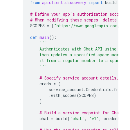
from
apiclient.discovery
import
build
# Define your app's authorization scopes.
# When modifying these scopes, delete the 
SCOPES
=
[
"https://www.googleapis.com/auth
def
main
():
'''
    Authenticates with Chat API using app 
    then updates a specified space member 
    it from a regular member to a space ow
    '''
# Specify service account details.
creds
=
(
service_account
.
Credentials
.
from_s
.
with_scopes
(
SCOPES
)
)
# Build a service endpoint for Chat AP
chat
=
build
(
'chat'
,
'v1'
,
credentials