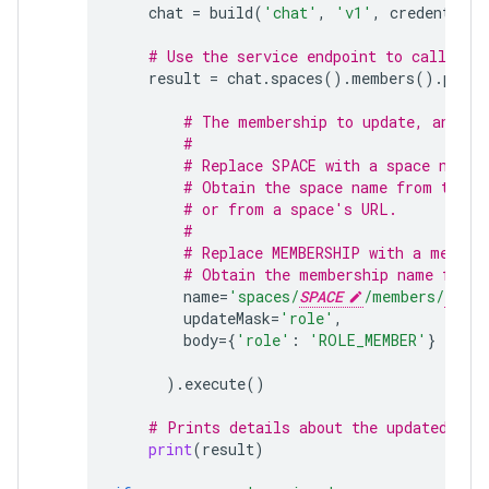
chat
=
build
(
'chat'
,
'v1'
,
credentials
# Use the service endpoint to call Cha
result
=
chat
.
spaces
()
.
members
()
.
patch
# The membership to update, and th
#
# Replace SPACE with a space name.
# Obtain the space name from the s
# or from a space's URL.
#
# Replace MEMBERSHIP with a member
# Obtain the membership name from 
name
=
'spaces/
SPACE
/members/
MEMBE
updateMask
=
'role'
,
body
=
{
'role'
:
'ROLE_MEMBER'
}
)
.
execute
()
# Prints details about the updated mem
print
(
result
)