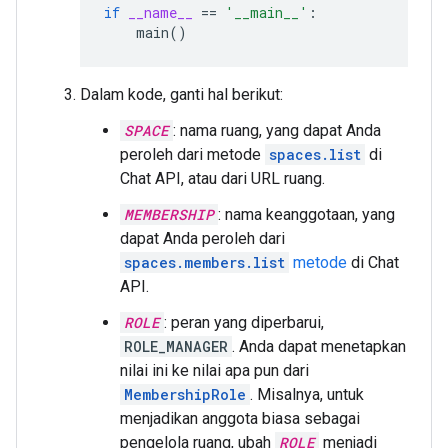
if
__name__
==
'__main__'
:
main
()
Dalam kode, ganti hal berikut:
SPACE
: nama ruang, yang dapat Anda
peroleh dari metode
spaces.list
di
Chat API, atau dari URL ruang.
MEMBERSHIP
: nama keanggotaan, yang
dapat Anda peroleh dari
spaces.members.list
metode
di Chat
API.
ROLE
: peran yang diperbarui,
ROLE_MANAGER
. Anda dapat menetapkan
nilai ini ke nilai apa pun dari
MembershipRole
. Misalnya, untuk
menjadikan anggota biasa sebagai
pengelola ruang, ubah
ROLE
menjadi