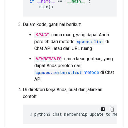
if
__name__
==
'__main__'
:
main
()
Dalam kode, ganti hal berikut:
SPACE
: nama ruang, yang dapat Anda
peroleh dari metode
spaces.list
di
Chat API, atau dari URL ruang.
MEMBERSHIP
: nama keanggotaan, yang
dapat Anda peroleh dari
spaces.members.list
metode
di Chat
API.
Di direktori kerja Anda, buat dan jalankan
contoh:
python3
chat_membership_update_to_member