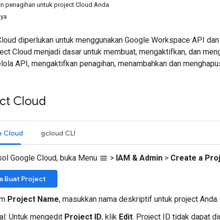
an penagihan untuk project Cloud Anda
nya
Cloud diperlukan untuk menggunakan Google Workspace API dan
ect Cloud menjadi dasar untuk membuat, mengaktifkan, dan men
ola API, mengaktifkan penagihan, menambahkan dan menghapus k
ect Cloud
e Cloud
gcloud CLI
sol Google Cloud, buka Menu
>
IAM & Admin
>
Create a Pro
menu
a Buat Project
om
Project Name
, masukkan nama deskriptif untuk project Anda.
al: Untuk mengedit
Project ID
, klik
Edit
. Project ID tidak dapat di