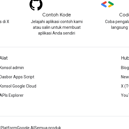
Contoh Kode
Cod
 di X
Jelajahi aplikasi contoh kami
Coba pengal
atau salin untuk membuat
langsung
aplikasi Anda sendiri
Alat
Hub
Konsol admin
Blog
Dasbor Apps Script
News
Konsol Google Cloud
X (T
APIs Explorer
You
 Platform
Google AI
Semua produk