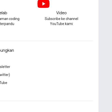
elab
Video
aman coding
Subscribe ke channel
 terpandu
YouTube kami
ungkan
letter
witter)
Tube