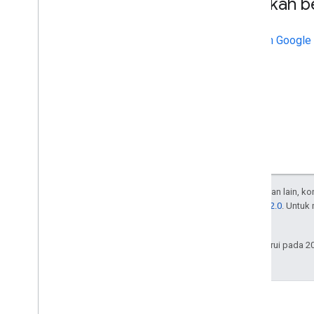
Langkah b
Aktifkan Googl
Kecuali dinyatakan lain, k
Lisensi Apache 2.0
. Untuk
afiliasinya.
Terakhir diperbarui pada 2