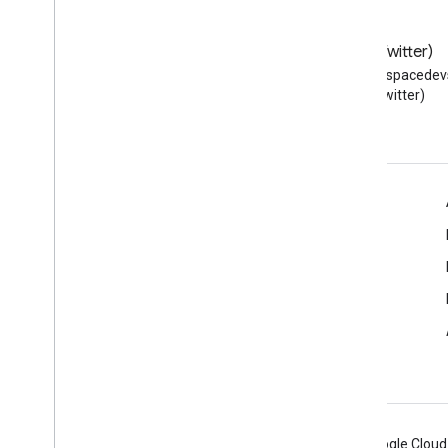
Blog
X (Twitter)
Baca blog Developer Google
Ikuti @workspacedevs
Workspace
(Twitter)
Google Workspace untuk Developer
Ringkasan platform
Produk developer
Catatan rilis
Dukungan developer
Persyaratan Layanan
Android
Chrome
Firebase
Google Cloud