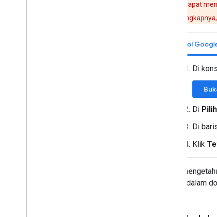
Jika tidak dapat men
Mencantumkan langganan
informasi selengkapnya,
Memperbarui atau memperpanjang
langganan
Mengatasi error dan mengaktifkan
Konsol Googl
kembali langganan
Menghapus langganan
Di kon
Cobalah - Amati acara Google Meet
dengan Python
Buk
Referensi API
Batas & kuota
Di
Pili
Catatan rilis
Di bari
Klik
Te
Untuk mengetahui
project
dalam do