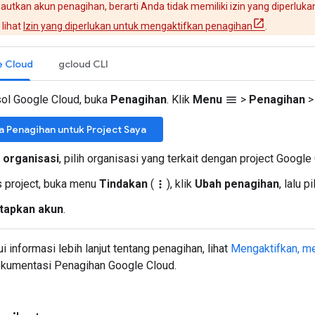
autkan akun penagihan, berarti Anda tidak memiliki izin yang diperlu
 lihat
Izin yang diperlukan untuk mengaktifkan penagihan
.
e Cloud
gcloud CLI
sol Google Cloud, buka
Penagihan
. Klik
Menu
>
Penagihan
>
menu
a Penagihan untuk Project Saya
h organisasi
, pilih organisasi yang terkait dengan project Google
s project, buka menu
Tindakan
(
), klik
Ubah penagihan
, lalu 
more_vert
tapkan akun
.
 informasi lebih lanjut tentang penagihan, lihat
Mengaktifkan, me
kumentasi Penagihan Google Cloud.