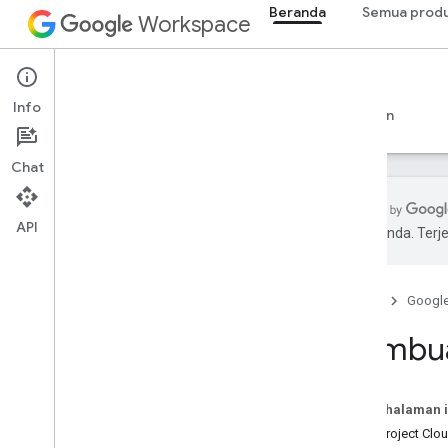
Beranda
Semua prod
Workspace
Beranda
Info
Ringkasan
Penjelajah
Panduan
Dukungan
Chat
API
pilihan Anda. Te
Mulai
Ringkasan
Beranda
Googl
Membuat project Google Cloud
Mengaktifkan Google Workspace API
Membuat
Menginstal alat developer
Menyiapkan autentikasi
Pada halaman i
Ringkasan
Buat project Clo