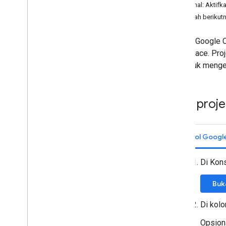
Mengonfigurasi izin OAuth
Opsional: Aktifk
Membuat kredensial akses
Langkah berikut
Menyiapkan server MCP
Project Google 
Mengonfigurasi server MCP Google
Workspace. Proj
Workspace
termasuk mengel
Mengizinkan agen AI melakukan
penelusuran di seluruh Google
Workspace
Mengonfigurasi keamanan untuk
Buat proj
server MCP
Membangun dengan AI
Konsol Googl
Ringkasan
Menggunakan Model Bahasa Besar
Di Kon
(LLM)
Buk
Kelola akses & amp; penggunaan
Mengelola kredensial untuk API
Di kol
Melihat & amp; menonaktifkan API
Opsion
Memantau metrik untuk API