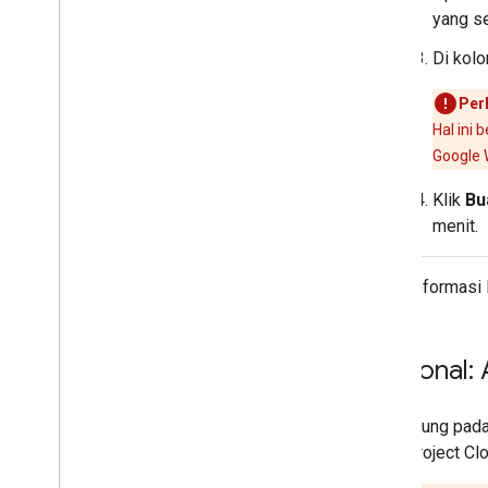
yang s
Melihat & amp; mengedit batas kuota
Di kol
Mem-build layanan kunci enkripsi
Ringkasan
Per
Mengonfigurasi layanan Anda
Hal ini
Mengenkripsi &mendekripsi data
Google 
Referensi API
Klik
Bu
menit.
Mengelola file terenkripsi sisi klien
Menggunakan Drive API
Mengimpor file secara massal
Untuk informasi l
Berlangganan acara Google
Workspace
Opsional: 
Ringkasan
Jenis peristiwa
Bergantung pada
Pilih cakupan
untuk project Cl
Membuat langganan
Mendapatkan detail tentang langganan