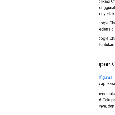
Aplikasi 
mengguna
menyertak
Google Cha
kredensial
Google Cha
ditentukan.
Cakupan C
Mengonfigurasi 
peninjau aplikas
Untuk menentuka
otorisasi
. Cakup
diaksesnya, dan 