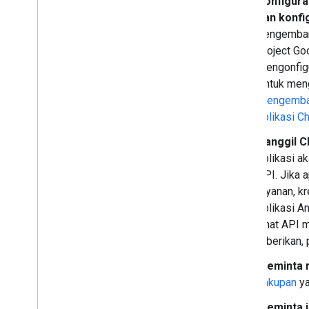
Konfigura
Bekerja dengan emoji kustom
dan konfi
Mengupload dan mendownload
lampiran
pengemban
Berinteraksi dengan pengguna
project Go
Menggunakan acara dari Google Chat
mengonfigu
Mengidentifikasi dan menentukan
Untuk meng
pengguna Google Chat
Mengemban
Mengelola status ketersediaan
aplikasi C
pengguna
Menulis pesan error yang dapat
Panggil C
ditindaklanjuti
aplikasi a
Mempelajari contoh dan tutorial
aplikasi Chat
API. Jika 
layanan, k
Men-deploy
,
menguji
,
dan
aplikasi A
memecahkan masalah
Chat API 
Membuat dan mengelola deployment
diberikan,
Menguji fitur interaktif
Meminta 
Error log
cakupan
ya
Memecahkan masalah
Meminta i