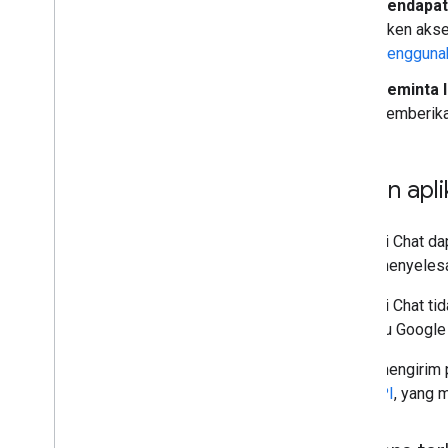
Mendapatk
Memigrasikan organisasi ke Chat
token akse
Menggunak
Meminta l
memberikan
Kapan apli
Aplikasi Chat da
dapat menyelesa
Aplikasi Chat ti
API
atau Google
Untuk mengirim 
Chat API
, yang 