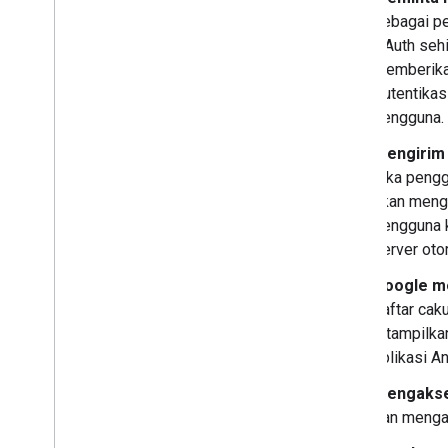
Mengonversi aplikasi Chat interaktif
sebagai pe
menjadi add-on Google Workspace
OAuth seh
memberikan
Memublikasikan ke Google
Workspace Marketplace
Autentikas
Memublikasikan aplikasi Chat ke
pengguna.
Google Workspace Marketplace
Mengirim 
Memproses dan meninjau
persyaratan untuk aplikasi Chat
Jika pengg
publik
akan mengg
Mengelola aplikasi Chat yang
pengguna k
dipublikasikan
server oto
Menonaktifkan atau menghapus
aplikasi
Google m
daftar cak
Mengelola Chat sebagai
administrator Google Workspace
ditampilka
Ringkasan
aplikasi A
Menelusuri dan mengelola ruang di
Mengakse
organisasi Anda
dan menga
Membuat ruang dapat ditemukan oleh
pengguna tertentu