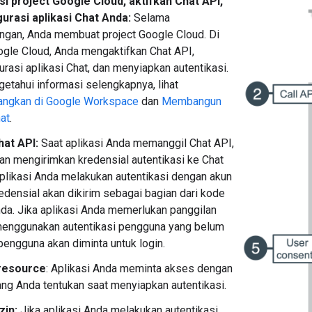
si project Google Cloud, aktifkan Chat API,
gurasi aplikasi Chat Anda:
Selama
gan, Anda membuat project Google Cloud. Di
ogle Cloud, Anda mengaktifkan Chat API,
rasi aplikasi Chat, dan menyiapkan autentikasi.
etahui informasi selengkapnya, lihat
gkan di Google Workspace
dan
Membangun
hat
.
hat API:
Saat aplikasi Anda memanggil Chat API,
kan mengirimkan kredensial autentikasi ke Chat
aplikasi Anda melakukan autentikasi dengan akun
redensial akan dikirim sebagai bagian dari kode
nda. Jika aplikasi Anda memerlukan panggilan
menggunakan autentikasi pengguna yang belum
 pengguna akan diminta untuk login.
resource
: Aplikasi Anda meminta akses dengan
ng Anda tentukan saat menyiapkan autentikasi.
zin:
Jika aplikasi Anda melakukan autentikasi