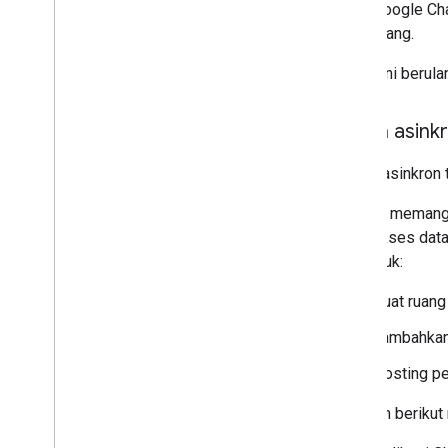
Google Cha
ruang.
Urutan ini berula
Pesan asink
Pesan asinkron 
Dengan memanggi
mengakses data 
API untuk:
Buat ruang
Tambahkan 
Posting pe
Diagram berikut 