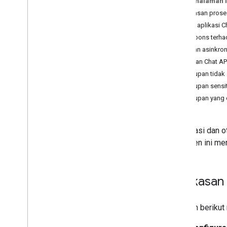
Pada halaman i
Mengautentikasi sebagai aplikasi
Ringkasan prose
Memverifikasi permintaan dari Chat
Kapan aplikasi C
Mengelola izin OAuth terperinci
Respons terhad
untuk aplikasi Chat
Pesan asinkron
Memanggil Chat API
Cakupan Chat AP
Cakupan tidak 
Rencana
Cakupan sensit
Mengidentifikasi kebutuhan pengguna
Cakupan yang 
Menentukan semua perjalanan
pengguna
Memilih arsitektur aplikasi Chat
Otentikasi dan 
Mendesain interaksi pengguna
Dokumen ini meng
Build
Mengirim dan mengelola pesan
Ringkasan
Menggunakan ruang
Mengatur ruang ke dalam bagian
Mengelola anggota dalam ruang
Diagram berikut 
Membalas pesan