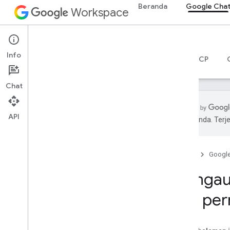
Beranda
Google Cha
Workspace
Google Chat
Info
Ringkasan
Panduan
Referensi
Server MCP
Chat
API
pilihan Anda. Te
Mulai
Ringkasan pengembangan dengan
Google Chat
Beranda
Googl
Mengembangkan aplikasi di
Mengaut
Google Workspace
Panduan memulai
dan per
Mengautentikasi dan memberi otorisasi
Melakukan autentikasi dengan Chat
Mengautentikasi sebagai pengguna