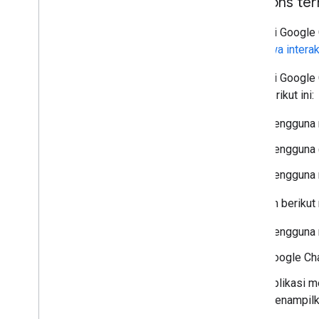
Respons ter
Aplikasi Google
peristiwa intera
Aplikasi Google 
yang berikut ini:
Pengguna m
Pengguna 
Pengguna 
Diagram berikut
Pengguna m
Google Cha
Aplikasi 
menampilk