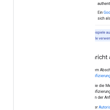
authent
Ein
Goo
sich al
Die Codebeispiele au
API-Schnittstelle verwe
Nachricht
In diesem Abschn
Authentifizierun
Wenn Sie die M
Authentifizieru
Felder in der An
Der
Autori