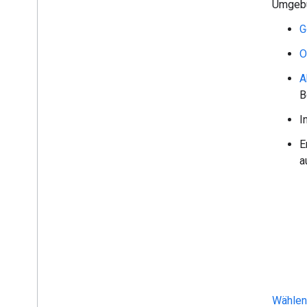
Umgebu
G
O
A
B
I
E
a
Wählen