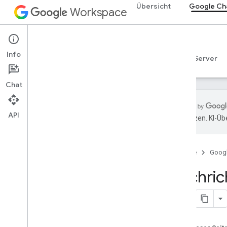
Übersicht
Google Ch
Workspace
Google Chat
Info
Übersicht
Leitfäden
Referenzen
MCP-Server
Chat
API
übersetzen. KI-Üb
Los gehts
Entwickeln mit Google Chat
Startseite
Goog
In Google Workspace entwickeln
Kurzanleitungen
Nachric
Authentifizieren und autorisieren
Chat API aufrufen
Plan