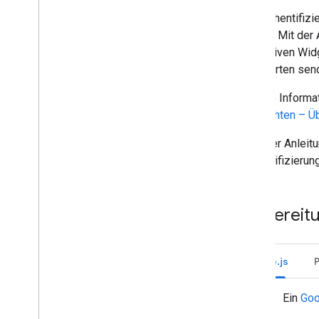
Der Authentifizi
können. Mit der 
interaktiven Wi
auch Karten sen
Weitere Informat
Nachrichten – Ü
In dieser Anleit
Authentifizieru
Vorbereit
Node.js
Ein
Goo