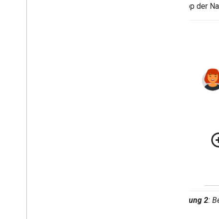
Chat-App der Na
Abbildung 2
: B