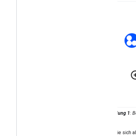
Interaktive Chat-App in ein Google
Workspace-Add‑on umwandeln
Im Google Workspace Marketplace
veröffentlichen
Chat-Apps im Google Workspace
Marketplace veröffentlichen
Anforderungen für öffentliche Chat-
Apps verarbeiten und überprüfen
Veröffentlichte Chat-Apps verwalten
App deaktivieren oder löschen
Google Chat als Google Workspace-
Administrator verwalten
Übersicht
Gruppenbereiche in Ihrer Organisation
Abbildung 1
: 
suchen und verwalten
Gruppenbereiche für bestimmte Nutzer
sichtbar machen
Wenn Sie sich a
Organisation zu Google Chat migrieren