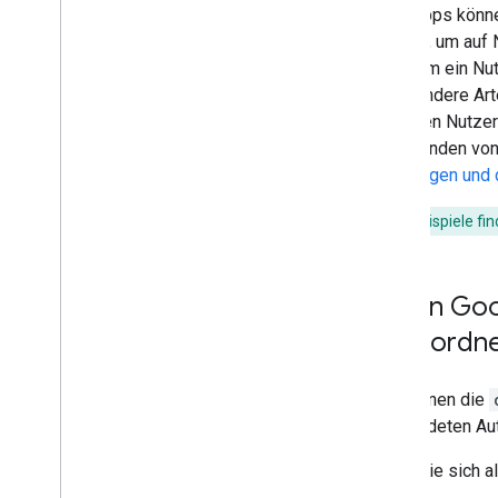
verwalten
Chat-Apps können
Auf Nachrichten reagieren
senden, um auf 
Mit benutzerdefinierten Emojis arbeiten
nachdem ein Nut
Anhänge hoch- und herunterladen
Apps andere Art
Mit Nutzern interagieren
auf einen Nutzer
Mit Terminen aus Google Chat arbeiten
zum Senden von N
Google Chat-Nutzer identifizieren und
empfangen und d
spezifizieren
Verfügbarkeitsstatus von Nutzern
Weitere Beispiele fi
verwalten
Umsetzbare Fehlermeldungen
schreiben
Beispiele und Anleitungen für die Chat
Wie in Goo
App
zugeordn
Bereitstellen
,
Testen und
Fehlerbehebung
Sie können die
Bereitstellungen erstellen und verwalten
verwendeten Aut
Interaktive Funktionen testen
Logfehler
Wenn Sie sich al
Fehler beheben