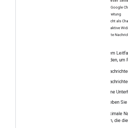
Auf dieser Seit
Anforderungen der Nutzenden
identifizieren
Wie in Google Ch
Alle User Journeys definieren
Vorbereitung
Architektur einer Chat-App auswählen
Nachricht als Ch
Interaktionen von Nutzenden gestalten
Interaktive Wid
Private Nachri
Build
Nachrichten senden und verwalten
In diesem Leitf
Übersicht
verwenden, um F
Nachricht senden
Nutzerkarten erstellen und
Nachrichte
aktualisieren
Formatmeldungen
Nachrichte
Benutzeroberflächen erstellen
Eine Unter
Nachrichten verwalten
Lesestatus der Nachricht prüfen
Geben Sie 
Mit Gruppenbereichen arbeiten
Gruppenbereiche in Abschnitte
Die maximale Nac
unterteilen
möchten, die di
Mitglieder in Gruppenbereichen