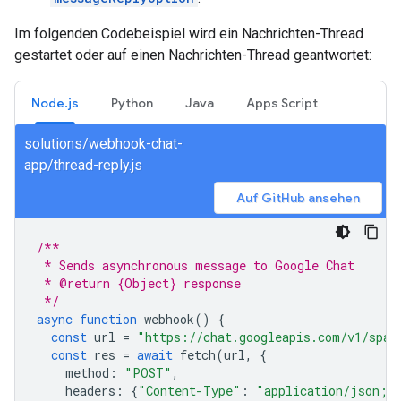
Im folgenden Codebeispiel wird ein Nachrichten-Thread
gestartet oder auf einen Nachrichten-Thread geantwortet:
Node.js
Python
Java
Apps Script
solutions/webhook-chat-
app/thread-reply.js
Auf GitHub ansehen
/**
 * Sends asynchronous message to Google Chat
 * @return {Object} response
 */
async
function
webhook
()
{
const
url
=
"https://chat.googleapis.com/v1/spac
const
res
=
await
fetch
(
url
,
{
method
:
"POST"
,
headers
:
{
"Content-Type"
:
"application/json; 