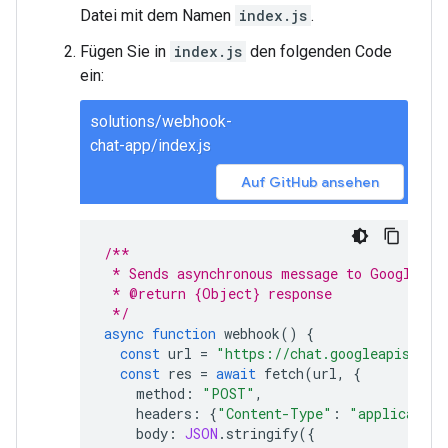
Datei mit dem Namen
index.js
.
Fügen Sie in
index.js
den folgenden Code
ein:
solutions/webhook-
chat-app/index.js
Auf GitHub ansehen
/**
 * Sends asynchronous message to Google Ch
 * @return {Object} response
 */
async
function
webhook
()
{
const
url
=
"https://chat.googleapis.com
const
res
=
await
fetch
(
url
,
{
method
:
"POST"
,
headers
:
{
"Content-Type"
:
"application
body
:
JSON
.
stringify
({