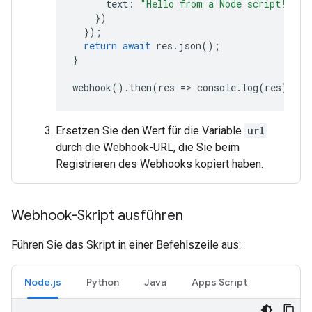
text
:
"Hello from a Node script!"
})
});
return
await
res
.
json
();
}
webhook
().
then
(
res
=
>
console
.
log
(
res
));
Ersetzen Sie den Wert für die Variable
url
durch die Webhook-URL, die Sie beim
Registrieren des Webhooks kopiert haben.
Webhook-Skript ausführen
Führen Sie das Skript in einer Befehlszeile aus:
Node.js
Python
Java
Apps Script