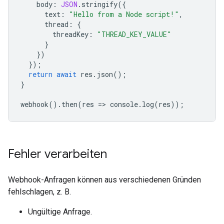
body
:
JSON
.
stringify
({
text
:
"Hello from a Node script!"
,
thread
:
{
threadKey
:
"THREAD_KEY_VALUE"
}
})
});
return
await
res
.
json
();
}
webhook
().
then
(
res
=
>
console
.
log
(
res
));
Fehler verarbeiten
Webhook-Anfragen können aus verschiedenen Gründen
fehlschlagen, z. B.
Ungültige Anfrage.