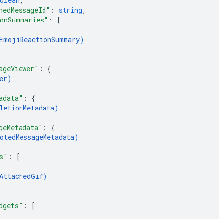
olean
,
nedMessageId"
: 
string
,
onSummaries"
: 
[
EmojiReactionSummary
)
ageViewer"
: 
{
er
)
adata"
: 
{
letionMetadata
)
geMetadata"
: 
{
otedMessageMetadata
)
s"
: 
[
AttachedGif
)
dgets"
: 
[