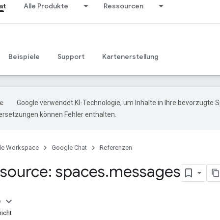
at
Alle Produkte
Ressourcen
Beispiele
Support
Kartenerstellung
Google verwendet KI-Technologie, um Inhalte in Ihre bevorzugte 
ersetzungen können Fehler enthalten.
le Workspace
Google Chat
Referenzen
source: spaces
.
messages
e
icht