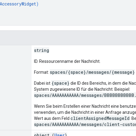
AccessoryWidget
)
string
ID. Ressourcenname der Nachricht.
spaces/{space}/messages/{message}
Format:
{space}
Dabei ist
die ID des Bereichs, in dem die Na
System zugewiesene ID für die Nachricht. Beispiel:
spaces/AAAAAAAAAAA/messages/BBBBBBBBBBB
Wenn Sie beim Erstellen einer Nachricht eine benutzer
verwenden, um die Nachricht in einer Anfrage anzug
clientAssignedMessageId
Wert aus dem Feld
. B
spaces/AAAAAAAAAAA/messages/client-custo
object (
User
)