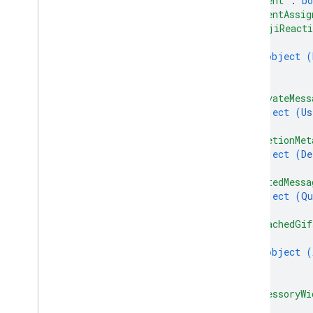
"silent"
: 
bo
"clientAssig
"emojiReacti
{
object (
}
]
,
"privateMess
object (
Us
}
,
"deletionMet
object (
De
}
,
"quotedMessa
object (
Qu
}
,
"attachedGif
{
object (
}
]
,
"accessoryWi
{