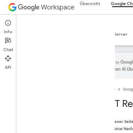
Übersicht
Google Ch
Workspace
Google Chat
Info
Übersicht
Leitfäden
Referenzen
MCP-Server
Chat
API
übersetzen. KI-Üb
Übersicht
RPC-Referenz
Startseite
Goog
REST-Referenz
Übersicht
REST Re
REST-Ressourcen
custom
Emojis
Auf dieser Seit
media
Ressource: Nachr
Bereiche