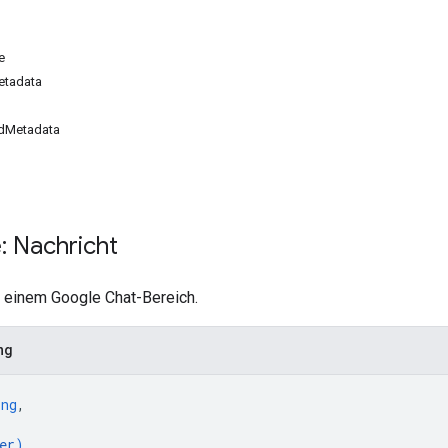
e
etadata
dMetadata
: Nachricht
n einem Google Chat-Bereich.
ng
ing
,
er
)