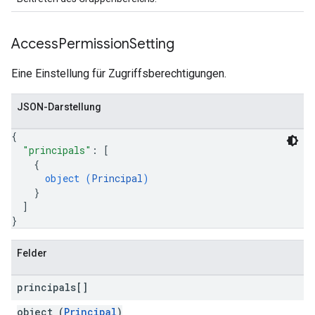
Access
Permission
Setting
Eine Einstellung für Zugriffsberechtigungen.
JSON-Darstellung
{
"principals"
: 
[
{
object (
Principal
)
}
]
}
Felder
principals[]
object (
Principal
)