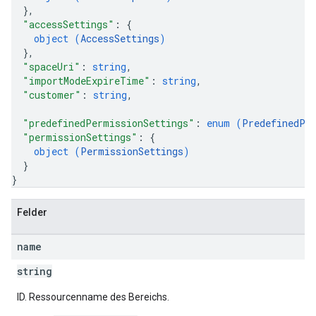
}
,
"accessSettings"
: 
{
object (
AccessSettings
)
}
,
"spaceUri"
: 
string
,
"importModeExpireTime"
: 
string
,
"customer"
: 
string
,
"predefinedPermissionSettings"
: 
enum (
PredefinedPe
"permissionSettings"
: 
{
object (
PermissionSettings
)
}
}
Felder
name
string
ID. Ressourcenname des Bereichs.