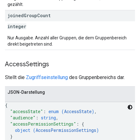
gezählt.
joined
Group
Count
integer
Nur Ausgabe. Anzahl aller Gruppen, die dem Gruppenbereich
direkt beigetreten sind.
Access
Settings
Stellt die
Zugriffseinstellung
des Gruppenbereichs dar.
JSON-Darstellung
{
"accessState"
: 
enum (
AccessState
)
,
"audience"
: 
string
,
"accessPermissionSettings"
: 
{
object (
AccessPermissionSettings
)
}