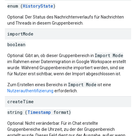
enum (
HistoryState
)
Optional. Der Status des Nachrichtenverlaufs für Nachrichten
und Threads in diesem Gruppenbereich.
import
Mode
boolean
Import Mode
Optional. Gibt an, ob dieser Gruppenbereich in
im Rahmen einer Datenmigration in Google Workspace erstellt
wurde. Während Gruppenbereiche importiert werden, sind sie
für Nutzer erst sichtbar, wenn der Import abgeschlossen ist.
Import Mode
Zum Erstellen eines Bereichs in
ist eine
Nutzerauthentifizierung
erforderlich.
create
Time
string (
Timestamp
format)
Optional. Nicht veränderbar. Für in Chat erstellte
Gruppenbereiche die Uhrzeit, zu der der Gruppenbereich
erstellt wurde. Dieses Feld dient nur der Ausgabe, außer wenn