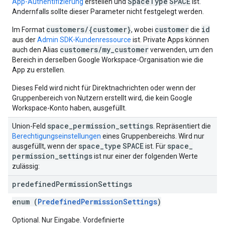
SpaceType
SPACE
App-Authentifizierung
erstellen und
ist.
Andernfalls sollte dieser Parameter nicht festgelegt werden.
customers/{customer}
customer
id
Im Format
, wobei
die
aus der
Admin SDK-Kundenressource
ist. Private Apps können
customers/my_customer
auch den Alias
verwenden, um den
Bereich in derselben Google Workspace-Organisation wie die
App zu erstellen.
Dieses Feld wird nicht für Direktnachrichten oder wenn der
Gruppenbereich von Nutzern erstellt wird, die kein Google
Workspace-Konto haben, ausgefüllt.
space
_
permission
_
settings
Union-Feld
. Repräsentiert die
Berechtigungseinstellungen
eines Gruppenbereichs. Wird nur
space
_
type
SPACE
space
_
ausgefüllt, wenn der
ist. Für
permission
_
settings
ist nur einer der folgenden Werte
zulässig:
predefined
Permission
Settings
enum (
PredefinedPermissionSettings
)
Optional. Nur Eingabe. Vordefinierte