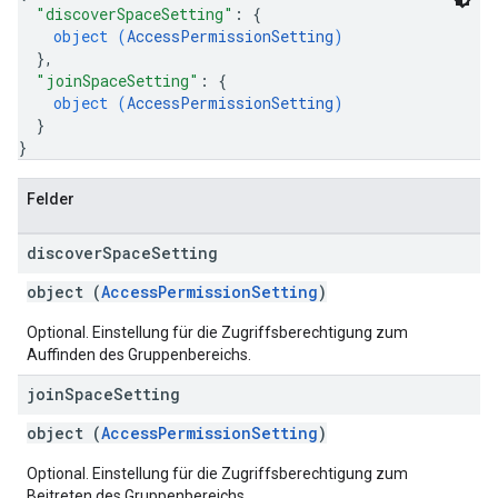
"discoverSpaceSetting"
: 
{
object (
AccessPermissionSetting
)
}
,
"joinSpaceSetting"
: 
{
object (
AccessPermissionSetting
)
}
}
Felder
discover
Space
Setting
object (
AccessPermissionSetting
)
Optional. Einstellung für die Zugriffsberechtigung zum
Auffinden des Gruppenbereichs.
join
Space
Setting
object (
AccessPermissionSetting
)
Optional. Einstellung für die Zugriffsberechtigung zum
Beitreten des Gruppenbereichs.