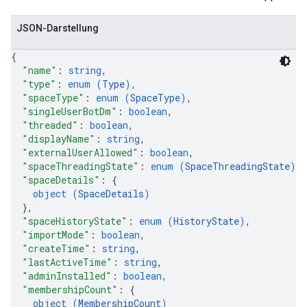
JSON-Darstellung
{
"name"
: 
string
,
"type"
: 
enum (
Type
)
,
"spaceType"
: 
enum (
SpaceType
)
,
"singleUserBotDm"
: 
boolean
,
"threaded"
: 
boolean
,
"displayName"
: 
string
,
"externalUserAllowed"
: 
boolean
,
"spaceThreadingState"
: 
enum (
SpaceThreadingState
)
,
"spaceDetails"
: 
{
object (
SpaceDetails
)
}
,
"spaceHistoryState"
: 
enum (
HistoryState
)
,
"importMode"
: 
boolean
,
"createTime"
: 
string
,
"lastActiveTime"
: 
string
,
"adminInstalled"
: 
boolean
,
"membershipCount"
: 
{
object (
MembershipCount
)