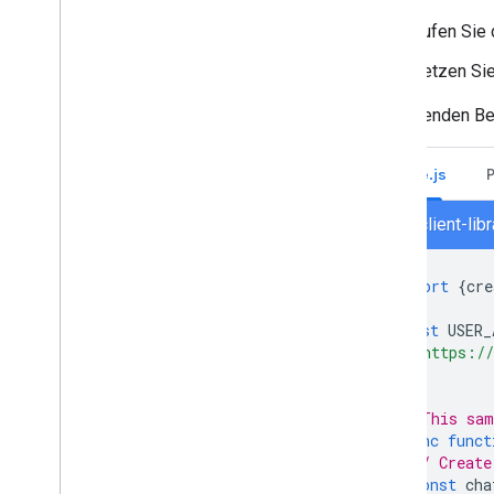
Google Chat als Google Workspace-
Rufen Sie
Administrator verwalten
Übersicht
Setzen Si
Gruppenbereiche in Ihrer Organisation
suchen und verwalten
Im folgenden Bei
Gruppenbereiche für bestimmte Nutzer
sichtbar machen
Node.js
Organisation zu Google Chat migrieren
chat/client-li
import
{
cre
const
USER_
'https://
];
// This sam
async
funct
// Create
const
cha