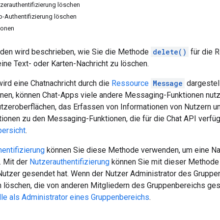
zerauthentifizierung löschen
p-Authentifizierung löschen
ionen
aden wird beschrieben, wie Sie die Methode
delete()
für die 
ine Text- oder Karten-Nachricht zu löschen.
wird eine Chatnachricht durch die
Ressource
Message
dargestell
nen, können Chat-Apps viele andere Messaging-Funktionen nutze
utzeroberflächen, das Erfassen von Informationen von Nutzern u
ionen zu den Messaging-Funktionen, die für die Chat API verfügb
bersicht
.
entifizierung
können Sie diese Methode verwenden, um eine Nach
 Mit der
Nutzerauthentifizierung
können Sie mit dieser Methode e
e Nutzer gesendet hat. Wenn der Nutzer Administrator des Gruppe
n löschen, die von anderen Mitgliedern des Gruppenbereichs ges
lle als Administrator eines Gruppenbereichs
.