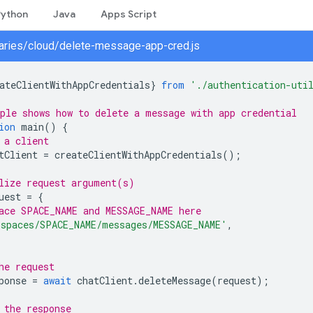
Python
Java
Apps Script
braries/cloud/delete-message-app-cred.js
ateClientWithAppCredentials
}
from
'./authentication-uti
ple shows how to delete a message with app credential
ion
main
()
{
 a client
tClient
=
createClientWithAppCredentials
();
lize request argument(s)
uest
=
{
ace SPACE_NAME and MESSAGE_NAME here
'spaces/SPACE_NAME/messages/MESSAGE_NAME'
,
he request
ponse
=
await
chatClient
.
deleteMessage
(
request
);
 the response