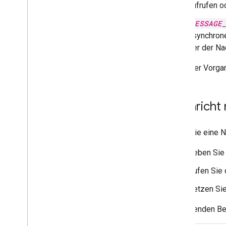
aufrufen o
MESSAGE
asynchrone
der der Na
Wenn der Vorgang
Nachricht 
Wenn Sie eine N
Geben Sie
Rufen Sie
Setzen Si
Im folgenden Bei