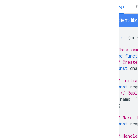
Node.js
chat/client-li
import
{
cre
// This sam
async
funct
// Create
const
cha
// Initia
const
req
// Repl
name
:
};
// Make t
const
res
// Handle