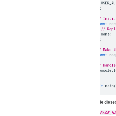
USER_AU
);
// Initia
const
req
// Repl
name
:
};
// Make t
const
res
// Handle
console
.
l
}
await
main
(
Wenn Sie dieses
SPACE_N