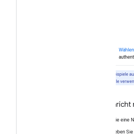
App
Bereitstellen
,
Testen und
Fehlerbehebung
Bereitstellungen erstellen und verwalten
Interaktive Funktionen testen
Logfehler
Fehler beheben
Wählen
authent
Interaktive Chat-App in ein Google
Workspace-Add‑on umwandeln
Die Codebeispiele au
API-Schnittstelle verwe
Im Google Workspace Marketplace
veröffentlichen
Chat-Apps im Google Workspace
Marketplace veröffentlichen
Nachricht 
Anforderungen für öffentliche Chat-
Apps verarbeiten und überprüfen
Veröffentlichte Chat-Apps verwalten
Wenn Sie eine N
App deaktivieren oder löschen
Geben Sie