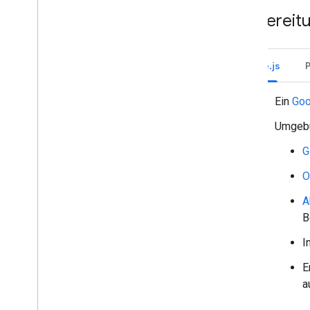
Nachrichten anpinnen
Vorbereit
Nachrichten archivieren
Lesestatus der Nachricht prüfen
Mit Gruppenbereichen arbeiten
Node.js
Gruppenbereiche in Abschnitte
unterteilen
Ein
Goo
Mitglieder in Gruppenbereichen
verwalten
Umgebu
Auf Nachrichten reagieren
G
Mit benutzerdefinierten Emojis arbeiten
Anhänge hoch- und herunterladen
O
Mit Nutzern interagieren
A
Mit Terminen aus Google Chat arbeiten
B
Google Chat-Nutzer identifizieren und
spezifizieren
I
Verfügbarkeitsstatus von Nutzern
verwalten
E
Umsetzbare Fehlermeldungen
a
schreiben
Beispiele und Anleitungen für die Chat