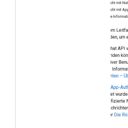
Anforderungen der Nutzenden
Nachricht mit Nut
identifizieren
Nachricht mit Ap
Alle User Journeys definieren
Weitere Informat
Architektur einer Chat-App auswählen
Interaktionen von Nutzenden gestalten
In diesem Leitf
verwenden, um e
Build
Nachrichten senden und verwalten
In der Chat API 
Übersicht
Text senden kön
Nachricht senden
interaktiver Ben
Nutzerkarten erstellen und
Weitere Informat
aktualisieren
Nachrichten – Ü
Formatmeldungen
Benutzeroberflächen erstellen
Mit der
App-Auth
Nachrichten verwalten
gesendet wurde.
Nachricht erhalten
authentifiziert
Nachrichten auflisten
auch Nachrichte
Nachrichten suchen
Sie unter
Die Ro
Nachrichten aktualisieren
Löschen einer Nachricht