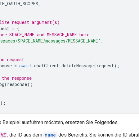
TH_OAUTH_SCOPES
,
lize request argument(s)
uest
=
{
ace SPACE_NAME and MESSAGE_NAME here
'spaces/SPACE_NAME/messages/MESSAGE_NAME'
,
he request
ponse
=
await
chatClient
.
deleteMessage
(
request
);
 the response
og
(
response
);
);
 Beispiel ausführen möchten, ersetzen Sie Folgendes:
AME
: die ID aus dem
name
des Bereichs. Sie können die ID abr