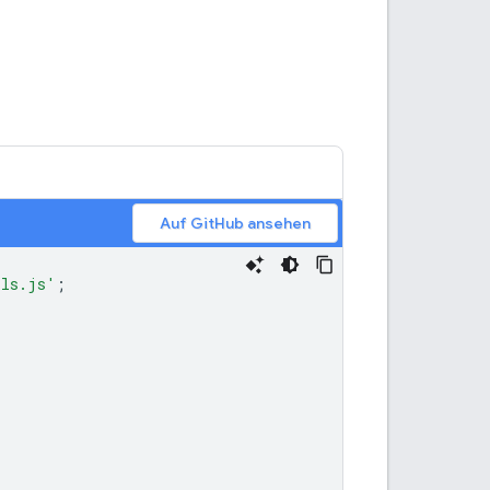
Auf GitHub ansehen
ils.js'
;