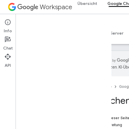
Übersicht
Google Ch
Workspace
Google Chat
Info
Übersicht
Leitfäden
Referenzen
MCP-Server
Chat
API
übersetzen. KI-Üb
Los gehts
Entwickeln mit Google Chat
Startseite
Goog
In Google Workspace entwickeln
Kurzanleitungen
Löschen
Authentifizieren und autorisieren
Chat API aufrufen
Auf dieser Seit
Plan
Vorbereitung