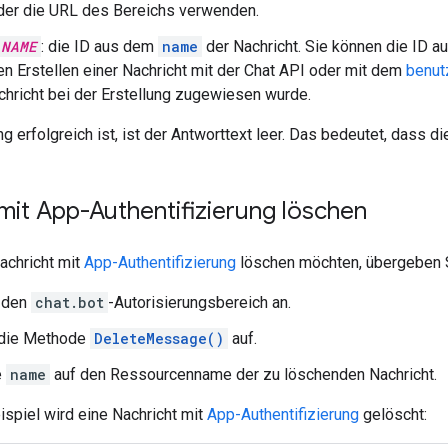
der die URL des Bereichs verwenden.
_NAME
: die ID aus dem
name
der Nachricht. Sie können die ID a
n Erstellen einer Nachricht mit der Chat API oder mit dem
benut
chricht bei der Erstellung zugewiesen wurde.
 erfolgreich ist, ist der Antworttext leer. Das bedeutet, dass d
mit App-Authentifizierung löschen
achricht mit
App-Authentifizierung
löschen möchten, übergeben S
 den
chat.bot
-Autorisierungsbereich an.
 die Methode
DeleteMessage()
auf.
e
name
auf den Ressourcenname der zu löschenden Nachricht.
spiel wird eine Nachricht mit
App-Authentifizierung
gelöscht: