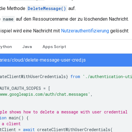
 die Methode
DeleteMessage()
auf.
e
name
auf den Ressourcenname der zu löschenden Nachricht.
spiel wird eine Nachricht mit
Nutzerauthentifizierung
gelöscht:
Python
Java
Apps Script
braries/cloud/delete-message-user-cred.js
ateClientWithUserCredentials
}
from
'./authentication-ut
AUTH_OAUTH_SCOPES
=
[
www.googleapis.com/auth/chat.messages'
,
ple shows how to delete a message with user credential
ion
main
()
{
 a client
tClient
=
await
createClientWithUserCredentials
(