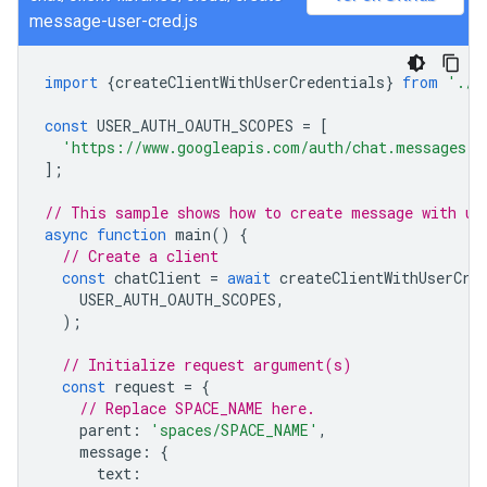
message-user-cred.js
import
{
createClientWithUserCredentials
}
from
'./a
const
USER_AUTH_OAUTH_SCOPES
=
[
'https://www.googleapis.com/auth/chat.messages.c
];
// This sample shows how to create message with us
async
function
main
()
{
// Create a client
const
chatClient
=
await
createClientWithUserCre
USER_AUTH_OAUTH_SCOPES
,
);
// Initialize request argument(s)
const
request
=
{
// Replace SPACE_NAME here.
parent
:
'spaces/SPACE_NAME'
,
message
:
{
text
: