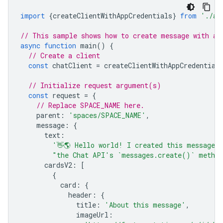
import
{
createClientWithAppCredentials
}
from
'./au
// This sample shows how to create message with ap
async
function
main
()
{
// Create a client
const
chatClient
=
createClientWithAppCredential
// Initialize request argument(s)
const
request
=
{
// Replace SPACE_NAME here.
parent
:
'spaces/SPACE_NAME'
,
message
:
{
text
:
'👋🌎 Hello world! I created this message 
"the Chat API's `messages.create()` metho
cardsV2
:
[
{
card
:
{
header
:
{
title
:
'About this message'
,
imageUrl
: