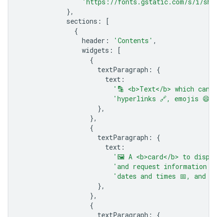
'https://fonts.gstatic.com/s/i/sho
},
sections
:
[
{
header
:
'Contents'
,
widgets
:
[
{
textParagraph
:
{
text
:
'🔡 <b>Text</b> which can 
'hyperlinks 🔗, emojis 😄🎉
},
},
{
textParagraph
:
{
text
:
'🖼️ A <b>card</b> to displ
'and request information s
'dates and times 📅, and se
},
},
{
textParagraph
:
{