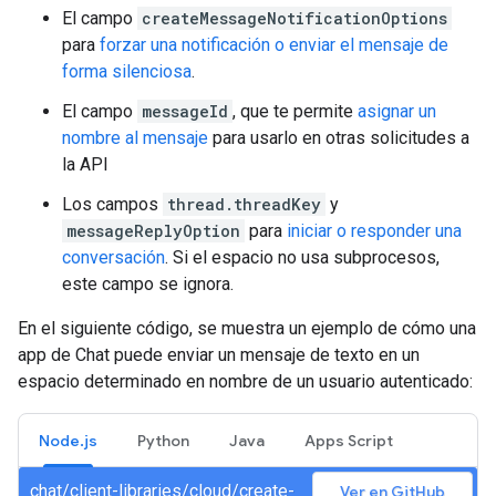
El campo
createMessageNotificationOptions
para
forzar una notificación o enviar el mensaje de
forma silenciosa
.
El campo
messageId
, que te permite
asignar un
nombre al mensaje
para usarlo en otras solicitudes a
la API
Los campos
thread.threadKey
y
messageReplyOption
para
iniciar o responder una
conversación
. Si el espacio no usa subprocesos,
este campo se ignora.
En el siguiente código, se muestra un ejemplo de cómo una
app de Chat puede enviar un mensaje de texto en un
espacio determinado en nombre de un usuario autenticado:
Node.js
Python
Java
Apps Script
chat/client-libraries/cloud/create-
Ver en GitHub