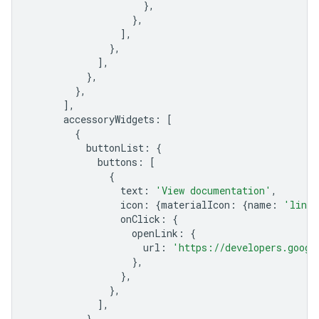
},
},
],
},
],
},
},
],
accessoryWidgets
:
[
{
buttonList
:
{
buttons
:
[
{
text
:
'View documentation'
,
icon
:
{
materialIcon
:
{
name
:
'link'
onClick
:
{
openLink
:
{
url
:
'https://developers.googl
},
},
},
],
},