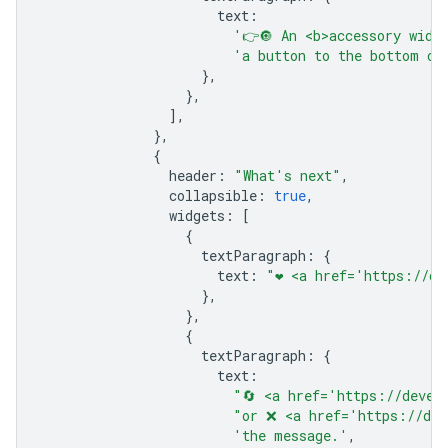
text
:
'👉🔘 An <b>accessory widg
'a button to the bottom of
},
},
],
},
{
header
:
"What's next"
,
collapsible
:
true
,
widgets
:
[
{
textParagraph
:
{
text
:
"❤️ <a href='https://d
},
},
{
textParagraph
:
{
text
:
"🔄 <a href='https://devel
"or ❌ <a href='https://dev
'the message.'
,