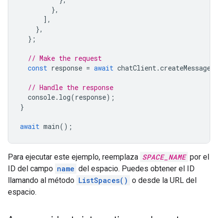
},
],
},
};
// Make the request
const
response
=
await
chatClient
.
createMessage
(
// Handle the response
console
.
log
(
response
);
}
await
main
();
Para ejecutar este ejemplo, reemplaza
SPACE_NAME
por el
ID del campo
name
del espacio. Puedes obtener el ID
llamando al método
ListSpaces()
o desde la URL del
espacio.