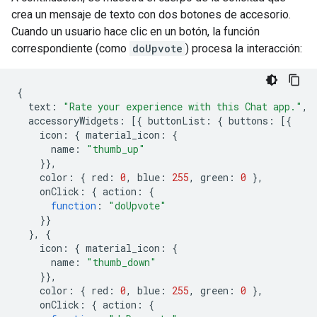
crea un mensaje de texto con dos botones de accesorio.
Cuando un usuario hace clic en un botón, la función
correspondiente (como
doUpvote
) procesa la interacción:
{
text
:
"Rate your experience with this Chat app."
,
accessoryWidgets
:
[{
buttonList
:
{
buttons
:
[{
icon
:
{
material_icon
:
{
name
:
"thumb_up"
}},
color
:
{
red
:
0
,
blue
:
255
,
green
:
0
},
onClick
:
{
action
:
{
function
:
"doUpvote"
}}
},
{
icon
:
{
material_icon
:
{
name
:
"thumb_down"
}},
color
:
{
red
:
0
,
blue
:
255
,
green
:
0
},
onClick
:
{
action
:
{