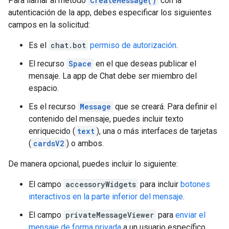
Para llamar al método
CreateMessage()
con la
autenticación de la app, debes especificar los siguientes
campos en la solicitud:
Es el
chat.bot
permiso de autorización
.
El recurso
Space
en el que deseas publicar el
mensaje. La app de Chat debe ser miembro del
espacio.
Es el recurso
Message
que se creará. Para definir el
contenido del mensaje, puedes incluir texto
enriquecido (
text
), una o más interfaces de tarjetas
(
cardsV2
) o ambos.
De manera opcional, puedes incluir lo siguiente:
El campo
accessoryWidgets
para incluir
botones
interactivos en la parte inferior del mensaje
.
El campo
privateMessageViewer
para
enviar el
mensaje de forma privada
a un usuario específico.