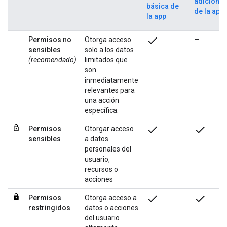
adicional
básica de
de la app
la app
check
Permisos no
Otorga acceso
—
sensibles
solo a los datos
(recomendado)
limitados que
son
inmediatamente
relevantes para
una acción
específica.
check
check
Permisos
Otorgar acceso
sensibles
a datos
personales del
usuario,
recursos o
acciones
check
check
Permisos
Otorga acceso a
restringidos
datos o acciones
del usuario