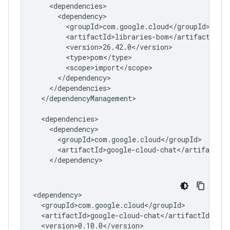
</dependencyManagement>

<version>0.10.0</version>
