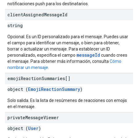
notificaciones push para los destinatarios.
client
Assigned
Message
Id
string
Opcional. Es un ID personalizado para el mensaje. Puedes usar
el campo para identificar un mensaje, o bien para obtener,
borrar o actualizar un mensaje. Para establecer un ID
messageId
personalizado, especifica el campo
cuando crees
el mensaje. Para obtener más información, consulta
Cómo
nombrar un mensaje
.
emoji
Reaction
Summaries[]
object (
EmojiReactionSummary
)
Solo salida. Es la lista de resúmenes de reacciones con emojis
en el mensaje.
private
Message
Viewer
object (
User
)