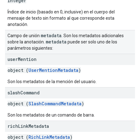
integer
Índice de inicio (basado en 0, inclusive) en el cuerpo del
mensaje de texto sin formato al que corresponde esta
anotación.
metadata
Campo de unión
. Son los metadatos adicionales
metadata
sobre la anotación.
puede ser solo uno de los
parámetros siguientes:
user
Mention
object (
UserMentionMetadata
)
Son los metadatos de la mención del usuario.
slash
Command
object (
SlashCommandMetadata
)
Son los metadatos de un comando de barra.
rich
Link
Metadata
object (
RichLinkMetadata
)