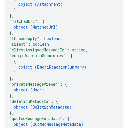
object (
Attachment
)
}
]
,
"matchedUrl"
: 
{
object (
MatchedUrl
)
}
,
"threadReply"
: 
boolean
,
"silent"
: 
boolean
,
"clientAssignedMessageId"
: 
string
,
"emojiReactionSummaries"
: 
[
{
object (
EmojiReactionSummary
)
}
]
,
"privateMessageViewer"
: 
{
object (
User
)
}
,
"deletionMetadata"
: 
{
object (
DeletionMetadata
)
}
,
"quotedMessageMetadata"
: 
{
object (
QuotedMessageMetadata
)