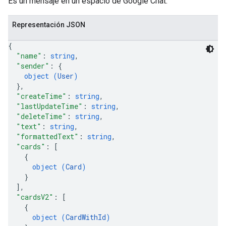
Es un mensaje en un espacio de Google Chat.
Representación JSON
{
"name"
: 
string
,
"sender"
: 
{
object (
User
)
}
,
"createTime"
: 
string
,
"lastUpdateTime"
: 
string
,
"deleteTime"
: 
string
,
"text"
: 
string
,
"formattedText"
: 
string
,
"cards"
: 
[
{
object (
Card
)
}
]
,
"cardsV2"
: 
[
{
object (
CardWithId
)