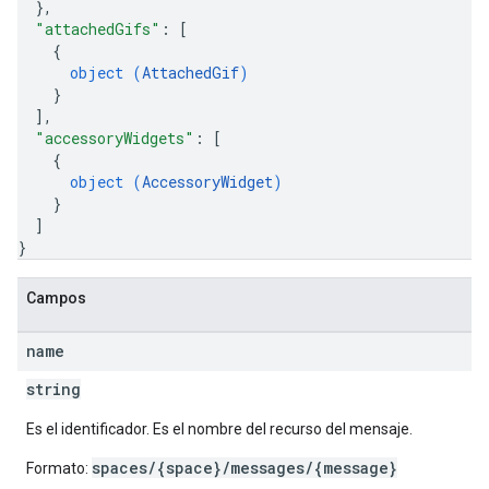
}
,
"attachedGifs"
: 
[
{
object (
AttachedGif
)
}
]
,
"accessoryWidgets"
: 
[
{
object (
AccessoryWidget
)
}
]
}
Campos
name
string
Es el identificador. Es el nombre del recurso del mensaje.
spaces/{space}/messages/{message}
Formato: