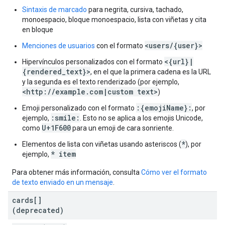
Sintaxis de marcado
para negrita, cursiva, tachado,
monoespacio, bloque monoespacio, lista con viñetas y cita
en bloque
<users/{user}>
Menciones de usuarios
con el formato
<{url}|
Hipervínculos personalizados con el formato
{rendered_text}>
, en el que la primera cadena es la URL
y la segunda es el texto renderizado (por ejemplo,
<http://example.com|custom text>
)
:{emojiName}:
Emoji personalizado con el formato
, por
:smile:
ejemplo,
. Esto no se aplica a los emojis Unicode,
U+1F600
como
para un emoji de cara sonriente.
*
Elementos de lista con viñetas usando asteriscos (
), por
* item
ejemplo,
Para obtener más información, consulta
Cómo ver el formato
de texto enviado en un mensaje
.
cards[]
(deprecated)