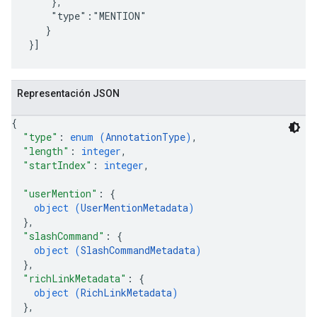
    },

    "type":"MENTION"

   }

Representación JSON
{
"type"
: 
enum (
AnnotationType
)
,
"length"
: 
integer
,
"startIndex"
: 
integer
,
"userMention"
: 
{
object (
UserMentionMetadata
)
}
,
"slashCommand"
: 
{
object (
SlashCommandMetadata
)
}
,
"richLinkMetadata"
: 
{
object (
RichLinkMetadata
)
}
,