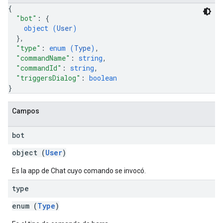
{
"bot"
: 
{
object (
User
)
}
,
"type"
: 
enum (
Type
)
,
"commandName"
: 
string
,
"commandId"
: 
string
,
"triggersDialog"
: 
boolean
}
Campos
bot
object (
User
)
Es la app de Chat cuyo comando se invocó.
type
enum (
Type
)