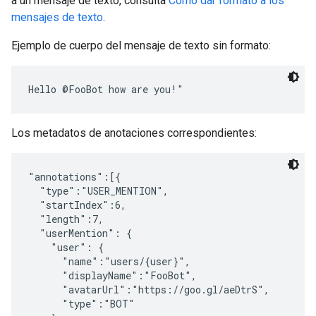
a un mensaje de texto, consulta
Cómo dar formato a los
mensajes de texto
.
Ejemplo de cuerpo del mensaje de texto sin formato:
Los metadatos de anotaciones correspondientes:
"annotations":[{

  "type":"USER_MENTION",

  "startIndex":6,

  "length":7,

  "userMention": {

    "user": {

      "name":"users/{user}",

      "displayName":"FooBot",

      "avatarUrl":"https://goo.gl/aeDtrS",

      "type":"BOT"
