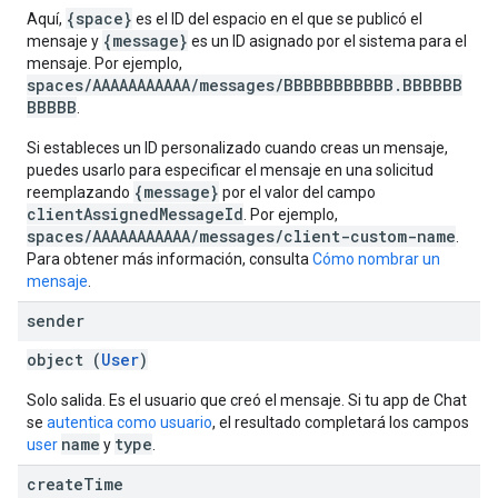
{space}
Aquí,
es el ID del espacio en el que se publicó el
{message}
mensaje y
es un ID asignado por el sistema para el
mensaje. Por ejemplo,
spaces/AAAAAAAAAAA/messages/BBBBBBBBBBB.BBBBBB
BBBBB
.
Si estableces un ID personalizado cuando creas un mensaje,
puedes usarlo para especificar el mensaje en una solicitud
{message}
reemplazando
por el valor del campo
clientAssignedMessageId
. Por ejemplo,
spaces/AAAAAAAAAAA/messages/client-custom-name
.
Para obtener más información, consulta
Cómo nombrar un
mensaje
.
sender
object (
User
)
Solo salida. Es el usuario que creó el mensaje. Si tu app de Chat
se
autentica como usuario
, el resultado completará los campos
name
type
user
y
.
create
Time