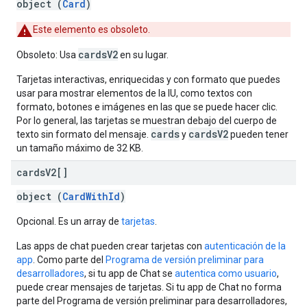
object (
Card
)
Este elemento es obsoleto.
cardsV2
Obsoleto: Usa
en su lugar.
Tarjetas interactivas, enriquecidas y con formato que puedes
usar para mostrar elementos de la IU, como textos con
formato, botones e imágenes en las que se puede hacer clic.
Por lo general, las tarjetas se muestran debajo del cuerpo de
cards
cardsV2
texto sin formato del mensaje.
y
pueden tener
un tamaño máximo de 32 KB.
cards
V2[]
object (
CardWithId
)
Opcional. Es un array de
tarjetas
.
Las apps de chat pueden crear tarjetas con
autenticación de la
app
. Como parte del
Programa de versión preliminar para
desarrolladores
, si tu app de Chat se
autentica como usuario
,
puede crear mensajes de tarjetas. Si tu app de Chat no forma
parte del Programa de versión preliminar para desarrolladores,