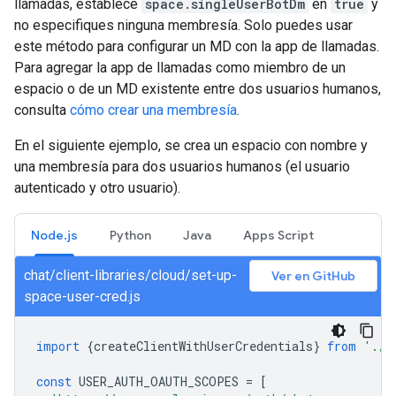
llamadas, establece
space.singleUserBotDm
en
true
y
no especifiques ninguna membresía. Solo puedes usar
este método para configurar un MD con la app de llamadas.
Para agregar la app de llamadas como miembro de un
espacio o de un MD existente entre dos usuarios humanos,
consulta
cómo crear una membresía
.
En el siguiente ejemplo, se crea un espacio con nombre y
una membresía para dos usuarios humanos (el usuario
autenticado y otro usuario).
Node.js
Python
Java
Apps Script
chat/client-libraries/cloud/set-up-
Ver en GitHub
space-user-cred.js
import
{
createClientWithUserCredentials
}
from
'./a
const
USER_AUTH_OAUTH_SCOPES
=
[