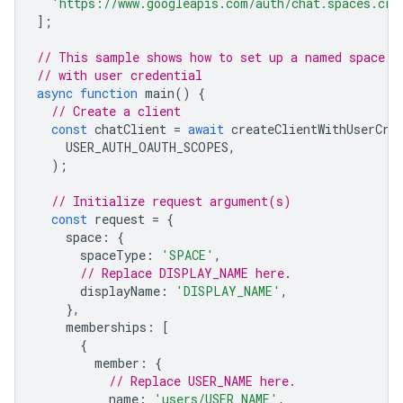
'https://www.googleapis.com/auth/chat.spaces.cre
];
// This sample shows how to set up a named space w
// with user credential
async
function
main
()
{
// Create a client
const
chatClient
=
await
createClientWithUserCre
USER_AUTH_OAUTH_SCOPES
,
);
// Initialize request argument(s)
const
request
=
{
space
:
{
spaceType
:
'SPACE'
,
// Replace DISPLAY_NAME here.
displayName
:
'DISPLAY_NAME'
,
},
memberships
:
[
{
member
:
{
// Replace USER_NAME here.
name
:
'users/USER_NAME'
,