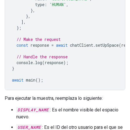
type
:
'HUMAN'
,
},
},
],
};
// Make the request
const
response
=
await
chatClient
.
setUpSpace
(
req
// Handle the response
console
.
log
(
response
);
}
await
main
();
Para ejecutar la muestra, reemplaza lo siguiente:
DISPLAY_NAME
: Es el nombre visible del espacio
nuevo.
USER_NAME
: Es el ID del otro usuario para el que se