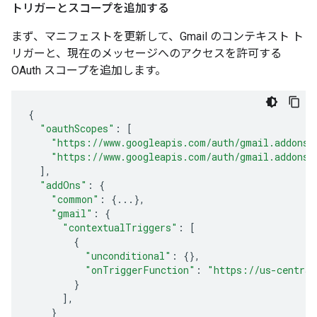
トリガーとスコープを追加する
まず、マニフェストを更新して、Gmail のコンテキスト ト
リガーと、現在のメッセージへのアクセスを許可する
OAuth スコープを追加します。
{
"oauthScopes"
:
[
"https://www.googleapis.com/auth/gmail.addons.
"https://www.googleapis.com/auth/gmail.addons.
],
"addOns"
:
{
"common"
:
{
...
},
"gmail"
:
{
"contextualTriggers"
:
[
{
"unconditional"
:
{},
"onTriggerFunction"
:
"https://us-central
}
],
}