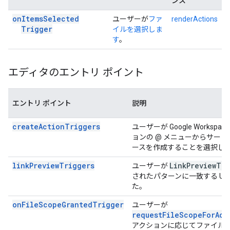
ンス
on
Items
Selected
ユーザーが
ファ
renderActions
Trigger
イルを選択しま
す
。
エディタのエントリ ポイント
エントリ ポイント
説明
createActionTriggers
ユーザーが Google Worksp
ョンの @ メニューからサード
ースを作成することを選択し
linkPreviewTriggers
Link
Preview
Tri
ユーザーが
されたパターンに一致する UR
た。
onFileScopeGrantedTrigger
ユーザーが
requestFileScopeForAct
アクションに応じてファイル 