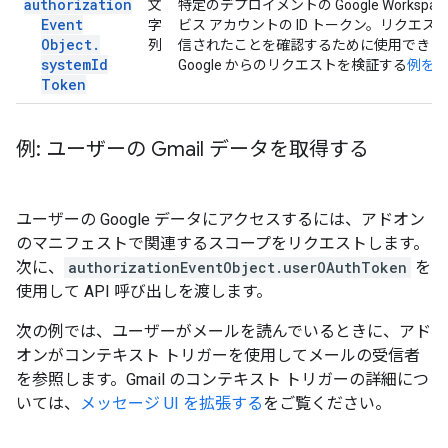
authorization
文
特定のデプロイメントの Google Worksp
Event
字
ビス アカウントの ID トークン。リクエストが 
Object
.
列
信されたことを確認するために使用できま
system
Id
Google からのリクエストを検証する
例を
Token
例: ユーザーの Gmail データを取得する
ユーザーの Google データにアクセスするには、アドオン
のマニフェストで関連するスコープをリクエストします。
次に、
authorizationEventObject.userOAuthToken
を
使用して API 呼び出しを渡します。
次の例では、ユーザーがメールを読んでいるときに、アド
オンがコンテキスト トリガーを使用してメールの受信者
を参照します。Gmail のコンテキスト トリガーの詳細につ
いては、
メッセージ UI を拡張する
をご覧ください。