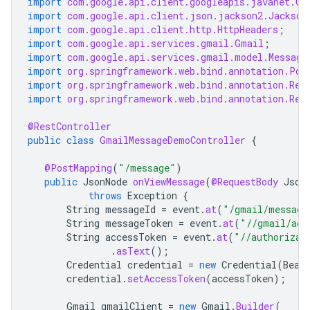
import
com.google.api.client.googleapis.javanet.Go
import
com.google.api.client.json.jackson2.Jackson
import
com.google.api.client.http.HttpHeaders
;
import
com.google.api.services.gmail.Gmail
;
import
com.google.api.services.gmail.model.Message
import
org.springframework.web.bind.annotation.Pos
import
org.springframework.web.bind.annotation.Req
import
org.springframework.web.bind.annotation.Res
@RestController
public
class
GmailMessageDemoController
{
@PostMapping
(
"/message"
)
public
JsonNode
onViewMessage
(
@RequestBody
Json
throws
Exception
{
String
messageId
=
event
.
at
(
"/gmail/message
String
messageToken
=
event
.
at
(
"//gmail/acc
String
accessToken
=
event
.
at
(
"//authorizat
.
asText
();
Credential
credential
=
new
Credential
(
Bear
credential
.
setAccessToken
(
accessToken
);
Gmail
gmailClient
=
new
Gmail
.
Builder
(