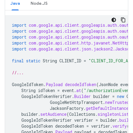
Java
Node.JS
import
com.google.api.client.googleapis.auth.oauth
import
com.google.api.client.googleapis.auth.oauth
import
com.google.api.client.googleapis.auth.oauth
import
com.google.api.client.http.javanet.NetHttpT
import
com.google.api.client.json.jackson2.Jackson
final
static
String
CLIENT_ID
=
"CLIENT_ID_FOR_ADD
//...
GoogleIdToken
.
Payload
decodeIdToken
(
JsonNode
event
String
idToken
=
event
.
at
(
"/authorizationEvent
GoogleIdTokenVerifier
.
Builder
builder
=
new
Go
GoogleNetHttpTransport
.
newTrustedT
JacksonFactory
.
getDefaultInstance
(
builder
.
setAudience
(
Collections
.
singletonList
(
GoogleIdTokenVerifier
verifier
=
builder
.
build
GoogleIdToken
decodedToken
=
verifier
.
verify
(
i
GoogleIdToken
.
Payload
payload
=
decodedToken
.
g