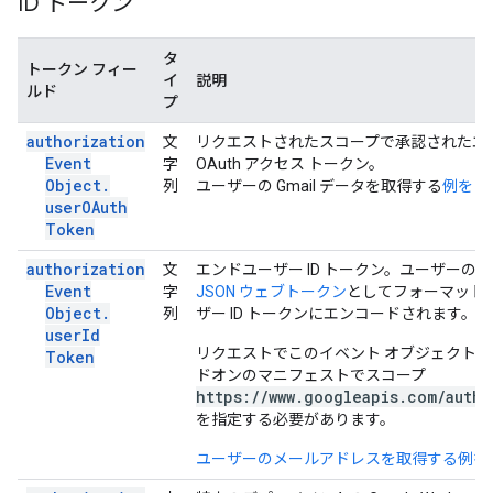
ID トークン
タ
トークン フィー
イ
説明
ルド
プ
authorization
文
リクエストされたスコープで承認されたエ
Event
字
OAuth アクセス トークン。
Object
.
列
ユーザーの Gmail データを取得する
例をご
user
OAuth
Token
authorization
文
エンドユーザー ID トークン。ユーザーの
Event
字
JSON ウェブトークン
としてフォーマット
Object
.
列
ザー ID トークンにエンコードされます。
user
Id
リクエストでこのイベント オブジェクト
Token
ドオンのマニフェストでスコープ
https://www.googleapis.com/auth/
を指定する必要があります。
ユーザーのメールアドレスを取得する例を