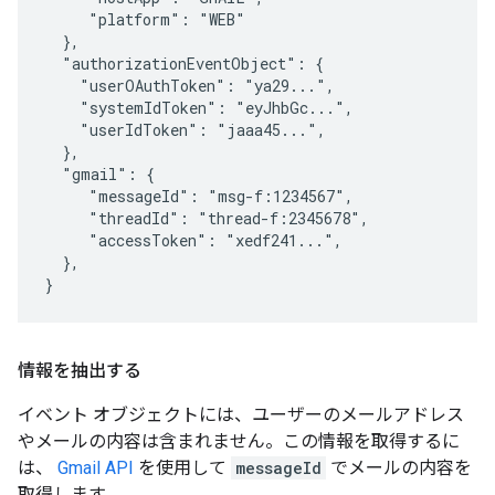
     "platform": "WEB"

  },

  "authorizationEventObject": {

    "userOAuthToken": "ya29...",

    "systemIdToken": "eyJhbGc...",

    "userIdToken": "jaaa45...",

  },

  "gmail": {

     "messageId": "msg-f:1234567",

     "threadId": "thread-f:2345678",

     "accessToken": "xedf241...",

  },

}
情報を抽出する
イベント オブジェクトには、ユーザーのメールアドレス
やメールの内容は含まれません。この情報を取得するに
は、
Gmail API
を使用して
messageId
でメールの内容を
取得します。