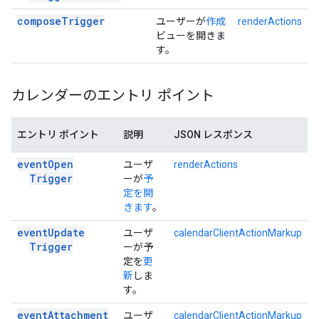
compose
Trigger
ユーザーが
作成
renderActions
ビューを開きま
す。
カレンダーのエントリ ポイント
エントリ ポイント
説明
JSON レスポンス
event
Open
ユーザ
renderActions
Trigger
ーが
予
定を開
きます
。
event
Update
ユーザ
calendarClientActionMarkup
Trigger
ーが予
定を
更
新
しま
す。
event
Attachment
ユーザ
calendarClientActionMarkup