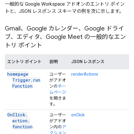
一般的な Google Workspace アドオンのエントリ ポイン
トと、JSON レスポンス スキーマの例を次に示します。
Gmail、Google カレンダー、Google ドライ
ブ、エディタ、Google Meet の一般的なエン
トリ ポイント
エントリ ポイント
説明
JSON レスポンス
homepage
ユーザー
renderActions
Trigger
.
run
がアドオ
Function
ンの
ホー
ムページ
を開きま
す。
On
Click
.
ユーザー
onClick
action
.
がアドオ
function
ン内の
ア
クション