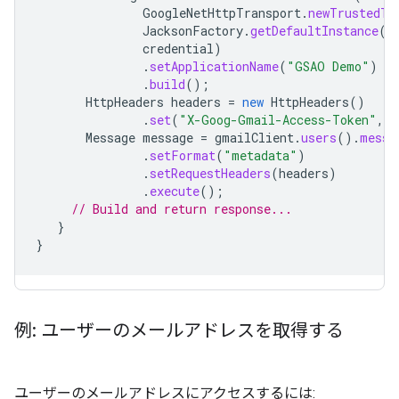
GoogleNetHttpTransport
.
newTrustedTr
JacksonFactory
.
getDefaultInstance
()
credential
)
.
setApplicationName
(
"GSAO Demo"
)
.
build
();
HttpHeaders
headers
=
new
HttpHeaders
()
.
set
(
"X-Goog-Gmail-Access-Token"
,
m
Message
message
=
gmailClient
.
users
().
messa
.
setFormat
(
"metadata"
)
.
setRequestHeaders
(
headers
)
.
execute
();
// Build and return response...
}
}
例: ユーザーのメールアドレスを取得する
ユーザーのメールアドレスにアクセスするには: