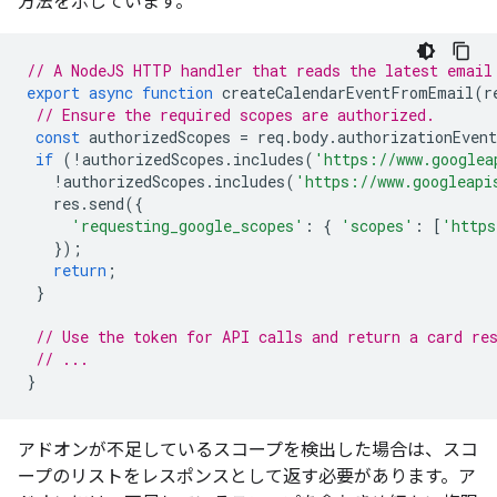
方法を示しています。
// A NodeJS HTTP handler that reads the latest email
export
async
function
createCalendarEventFromEmail
(
r
// Ensure the required scopes are authorized.
const
authorizedScopes
=
req
.
body
.
authorizationEven
if
(
!
authorizedScopes
.
includes
(
'https://www.googlea
!
authorizedScopes
.
includes
(
'https://www.googleapi
res
.
send
({
'requesting_google_scopes'
:
{
'scopes'
:
[
'https
});
return
;
}
// Use the token for API calls and return a card re
// ...
}
アドオンが不足しているスコープを検出した場合は、スコ
ープのリストをレスポンスとして返す必要があります。ア