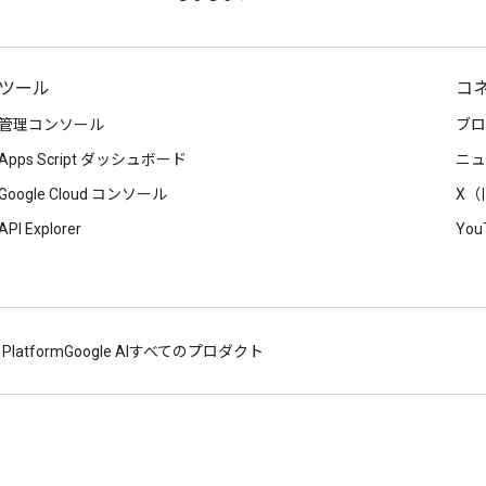
ツール
コ
管理コンソール
ブロ
Apps Script ダッシュボード
ニュ
Google Cloud コンソール
X（旧
API Explorer
You
 Platform
Google AI
すべてのプロダクト