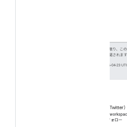
特に記載のない限り、こ
ス
により使用許諾されま
最終更新日 2026-04-23 U
ブログ
X（旧 Twitter
Google Workspace Developers
Twitter で @workspa
ブログを読む
をフォロー