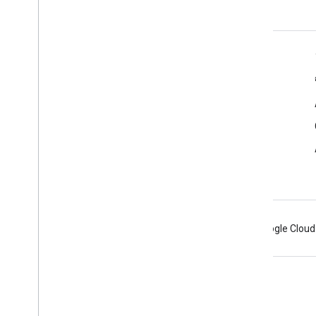
デベロッパー向け Google Workspace
プラットフォームの概要
デベロッパー プロダクト
リリースノート
デベロッパー サポート
利用規約
Android
Chrome
Firebase
Google Cloud
利用規約
プライバシー
Manage cookies