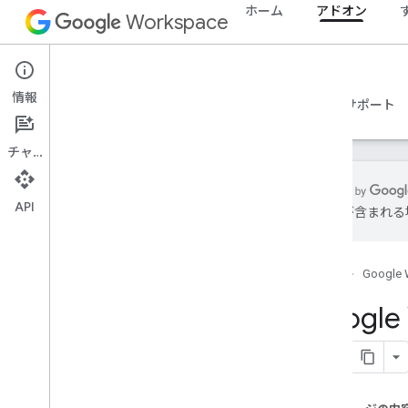
ホーム
アドオン
Workspace
Add-ons
情報
概要
ガイド
リファレンス
サンプル
サポート
チャット
API
は誤りが含まれる
概要
ホーム
Google 
REST リソース
概要
Google
プロジェクト
projects
.
deployments
RPC リソース