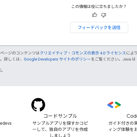
この情報は役に立ちましたか？
フィードバックを送信
のページのコンテンツは
クリエイティブ・コモンズの表示 4.0 ライセンス
によ
す。詳しくは、
Google Developers サイトのポリシー
をご覧ください。Java は
TC。
）
コードサンプル
Cod
cedevs
サンプルアプリを探すかコピ
ガイド付きの
ーして、独自のアプリを作成
ィング体験を
しましょう