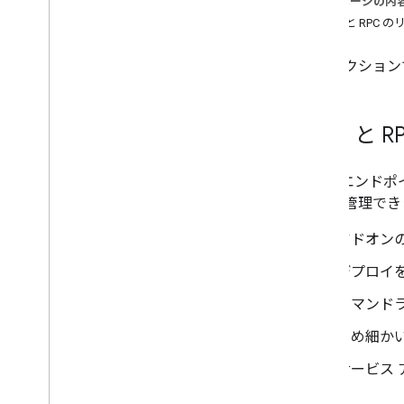
このページの内
概要
REST と RPC 
apps
.
extensions
.
markup
google
.
apps
.
card
.
v1
このセクションで
google
.
apps
.
script
.
type
google
.
cloud
.
gsuiteaddons
.
v1
google
.
type
REST と 
その他の REST リソースと RPC リソー
ス
HTTP エンドポイ
監査ロギング
オンを管理でき
Apps Script リソース
アドオン
カードサービス
デプロイ
Google Workspace アドオン マニ
フェスト
コマンド
カレンダーの会議データサービス
きめ細かい
サービス