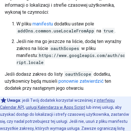
informacji o lokalizacji i strefie czasowej użytkownika,
wykonaj te czynności:
W pliku
manifestu
dodatku ustaw pole
addOns.common.useLocaleFromApp
na
true
.
Jeśli nie ma go jeszcze na liście, dodaj ten wyraźny
zakres na liście
oauthScopes
w pliku
manifestu:
https://www.googleapis.com/auth/sc
ript.locale
Jeśli dodasz zakres do listy
oauthScope
dodatku,
użytkownicy będą musieli
ponownie zatwierdzić
ten
dodatek przy następnym jego otwarciu.
Uwaga:
jeśli Twój dodatek korzystał wcześniej z
interfejsu
Calendar API
,
usługi Kalendarza w Apps Script
lub innej usługi, aby
uzyskać dostęp do lokalizacji i strefy czasowej użytkownika, zastanów
się, czy nadal potrzebujesz tej usługi. Jeśli nie, usuń z pliku manifestu
wszystkie zakresy, których wymaga usługa. Zawsze ograniczaj listę