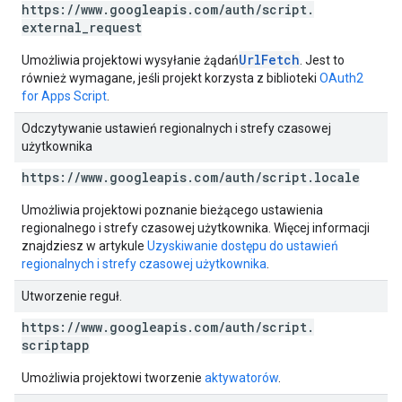
https:
/
/
www
.
googleapis
.
com
/
auth
/
script
.
external
_
request
UrlFetch
Umożliwia projektowi wysyłanie żądań
. Jest to
również wymagane, jeśli projekt korzysta z biblioteki
OAuth2
for Apps Script
.
Odczytywanie ustawień regionalnych i strefy czasowej
użytkownika
https:
/
/
www
.
googleapis
.
com
/
auth
/
script
.
locale
Umożliwia projektowi poznanie bieżącego ustawienia
regionalnego i strefy czasowej użytkownika. Więcej informacji
znajdziesz w artykule
Uzyskiwanie dostępu do ustawień
regionalnych i strefy czasowej użytkownika
.
Utworzenie reguł.
https:
/
/
www
.
googleapis
.
com
/
auth
/
script
.
scriptapp
Umożliwia projektowi tworzenie
aktywatorów
.