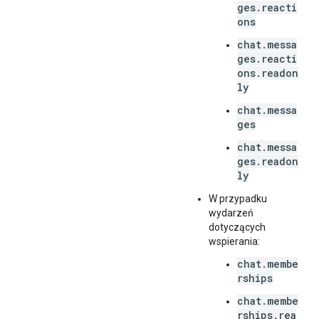
ges.reacti
ons
chat.messa
ges.reacti
ons.readon
ly
chat.messa
ges
chat.messa
ges.readon
ly
W przypadku
wydarzeń
dotyczących
wspierania:
chat.membe
rships
chat.membe
rships.rea