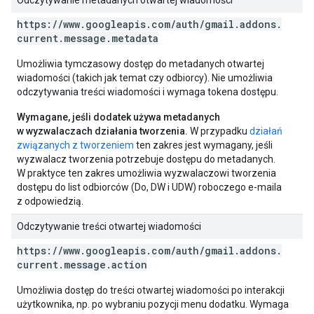
Odczytywanie metadanych otwartej wiadomości
https:
/
/
www
.
googleapis
.
com
/
auth
/
gmail
.
addons
.
current
.
message
.
metadata
Umożliwia tymczasowy dostęp do metadanych otwartej
wiadomości (takich jak temat czy odbiorcy). Nie umożliwia
odczytywania treści wiadomości i wymaga tokena dostępu.
Wymagane, jeśli dodatek używa metadanych
w wyzwalaczach działania tworzenia.
W przypadku
działań
związanych z tworzeniem
ten zakres jest wymagany, jeśli
wyzwalacz tworzenia potrzebuje dostępu do metadanych.
W praktyce ten zakres umożliwia wyzwalaczowi tworzenia
dostępu do list odbiorców (Do, DW i UDW) roboczego e-maila
z odpowiedzią.
Odczytywanie treści otwartej wiadomości
https:
/
/
www
.
googleapis
.
com
/
auth
/
gmail
.
addons
.
current
.
message
.
action
Umożliwia dostęp do treści otwartej wiadomości po interakcji
użytkownika, np. po wybraniu pozycji menu dodatku. Wymaga