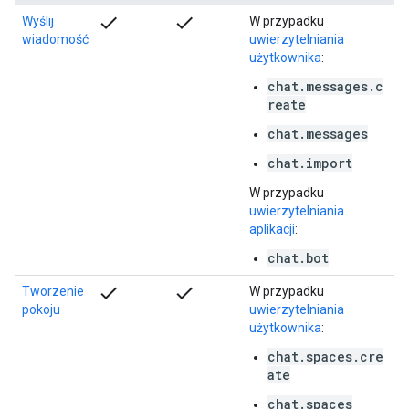
check
check
Wyślij
W przypadku
wiadomość
uwierzytelniania
użytkownika
:
chat.messages.c
reate
chat.messages
chat.import
W przypadku
uwierzytelniania
aplikacji
:
chat.bot
check
check
Tworzenie
W przypadku
pokoju
uwierzytelniania
użytkownika
:
chat.spaces.cre
ate
chat.spaces