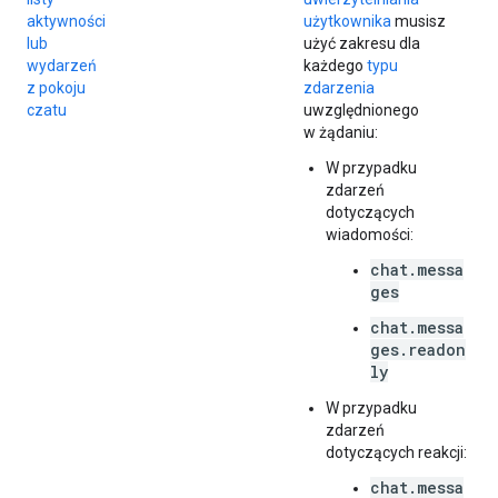
aktywności
użytkownika
musisz
lub
użyć zakresu dla
wydarzeń
każdego
typu
z pokoju
zdarzenia
czatu
uwzględnionego
w żądaniu:
W przypadku
zdarzeń
dotyczących
wiadomości:
chat.messa
ges
chat.messa
ges.readon
ly
W przypadku
zdarzeń
dotyczących reakcji:
chat.messa