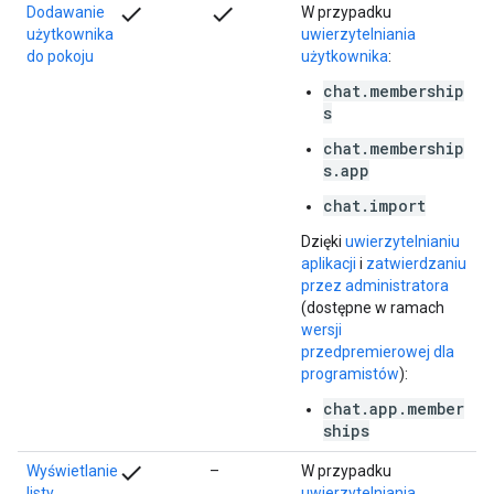
check
check
Dodawanie
W przypadku
użytkownika
uwierzytelniania
do pokoju
użytkownika
:
chat.membership
s
chat.membership
s.app
chat.import
Dzięki
uwierzytelnianiu
aplikacji
i
zatwierdzaniu
przez administratora
(dostępne w ramach
wersji
przedpremierowej dla
programistów
):
chat.app.member
ships
check
Wyświetlanie
–
W przypadku
listy
uwierzytelniania