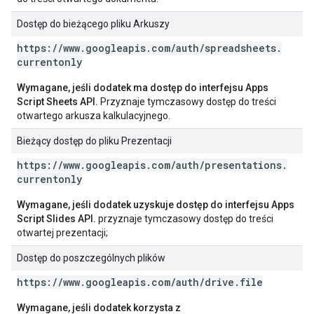
Dostęp do bieżącego pliku Arkuszy
https:
/
/
www
.
googleapis
.
com
/
auth
/
spreadsheets
.
currentonly
Wymagane, jeśli dodatek ma dostęp do interfejsu Apps
Script Sheets API.
Przyznaje tymczasowy dostęp do treści
otwartego arkusza kalkulacyjnego.
Bieżący dostęp do pliku Prezentacji
https:
/
/
www
.
googleapis
.
com
/
auth
/
presentations
.
currentonly
Wymagane, jeśli dodatek uzyskuje dostęp do interfejsu Apps
Script Slides API.
przyznaje tymczasowy dostęp do treści
otwartej prezentacji;
Dostęp do poszczególnych plików
https:
/
/
www
.
googleapis
.
com
/
auth
/
drive
.
file
Wymagane, jeśli dodatek korzysta z