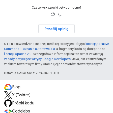
Czy te wskazówki były pomocne?
Prześlij opinię
O ile nie stwierdzono inaczej, treść tej strony jest objęta
licencją Creative
Commons – uznanie autorstwa 4.0
, a fragmenty kodu są dostępne na
licencji Apache 2.0
. Szczegółowe informacje na ten temat zawierają
zasady dotyczące witryny Google Developers
. Java jest zastrzeżonym
znakiem towarowym firmy Oracle i jej podmiotów stowarzyszonych.
Ostatnia aktualizacja: 2026-04-01 UTC.
Blog
X (Twitter)
Próbki kodu
Codelabs