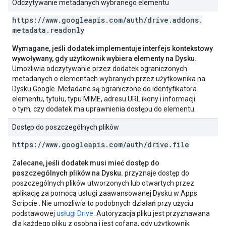
Odczytywanie metadanych wybranego elementu
https:
/
/
www
.
googleapis
.
com
/
auth
/
drive
.
addons
.
metadata
.
readonly
Wymagane, jeśli dodatek implementuje interfejs kontekstowy
wywoływany, gdy użytkownik wybiera elementy na Dysku.
Umożliwia odczytywanie przez dodatek ograniczonych
metadanych o elementach wybranych przez użytkownika na
Dysku Google. Metadane są ograniczone do identyfikatora
elementu, tytułu, typu MIME, adresu URL ikony i informacji
o tym, czy dodatek ma uprawnienia dostępu do elementu.
Dostęp do poszczególnych plików
https:
/
/
www
.
googleapis
.
com
/
auth
/
drive
.
file
Zalecane, jeśli dodatek musi mieć dostęp do
poszczególnych plików na Dysku.
przyznaje dostęp do
poszczególnych plików utworzonych lub otwartych przez
aplikację za pomocą usługi zaawansowanej Dysku w Apps
Scripcie
. Nie umożliwia to podobnych działań przy użyciu
podstawowej
usługi Drive
. Autoryzacja pliku jest przyznawana
dla każdego pliku z osobna i jest cofana, gdy użytkownik