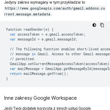
Jedyny zakres wymagany w tym przykładzie to
https://www.googleapis.com/auth/gmail.addons.cu
rrent.message.metadata
.
function
readSender
(
e
)
{
var
accessToken
=
e
.
gmail
.
accessToken
;
var
messageId
=
e
.
gmail
.
messageId
;
//
The
following
function
enables
short
-
lived
acce
//
message
in
Gmail
.
Access
to
other
Gmail
message
//
permitted
.
GmailApp
.
setCurrentMessageAccessToken
(
accessToken
)
var
mailMessage
=
GmailApp
.
getMessageById
(
messageI
return
mailMessage
.
getFrom
();
}
Inne zakresy Google Workspace
Jeśli Twój dodatek korzysta z innych usług Google