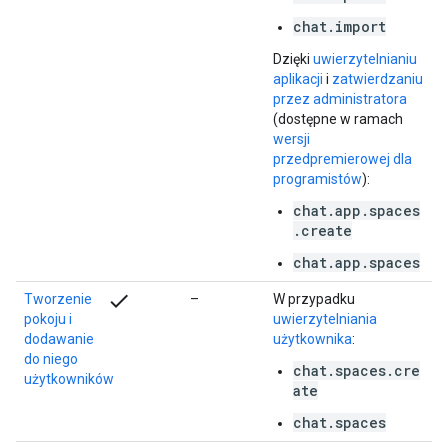
chat.import
Dzięki
uwierzytelnianiu
aplikacji
i
zatwierdzaniu
przez administratora
(dostępne w ramach
wersji
przedpremierowej dla
programistów
):
chat.app.spaces
.create
chat.app.spaces
check
Tworzenie
–
W przypadku
pokoju i
uwierzytelniania
dodawanie
użytkownika
:
do niego
chat.spaces.cre
użytkowników
ate
chat.spaces