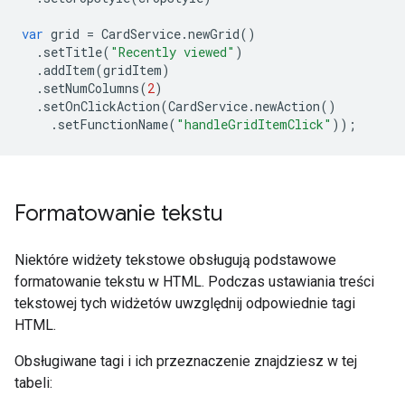
var
grid
=
CardService
.
newGrid
()
.
setTitle
(
"Recently viewed"
)
.
addItem
(
gridItem
)
.
setNumColumns
(
2
)
.
setOnClickAction
(
CardService
.
newAction
()
.
setFunctionName
(
"handleGridItemClick"
));
Formatowanie tekstu
Niektóre widżety tekstowe obsługują podstawowe
formatowanie tekstu w HTML. Podczas ustawiania treści
tekstowej tych widżetów uwzględnij odpowiednie tagi
HTML.
Obsługiwane tagi i ich przeznaczenie znajdziesz w tej
tabeli: