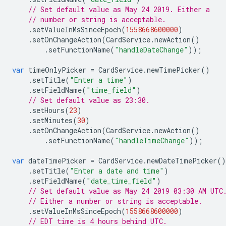
// Set default value as May 24 2019. Either a
// number or string is acceptable.
.
setValueInMsSinceEpoch
(
1558668600000
)
.
setOnChangeAction
(
CardService
.
newAction
()
.
setFunctionName
(
"handleDateChange"
));
var
timeOnlyPicker
=
CardService
.
newTimePicker
()
.
setTitle
(
"Enter a time"
)
.
setFieldName
(
"time_field"
)
// Set default value as 23:30.
.
setHours
(
23
)
.
setMinutes
(
30
)
.
setOnChangeAction
(
CardService
.
newAction
()
.
setFunctionName
(
"handleTimeChange"
));
var
dateTimePicker
=
CardService
.
newDateTimePicker
()
.
setTitle
(
"Enter a date and time"
)
.
setFieldName
(
"date_time_field"
)
// Set default value as May 24 2019 03:30 AM UTC
// Either a number or string is acceptable.
.
setValueInMsSinceEpoch
(
1558668600000
)
// EDT time is 4 hours behind UTC.