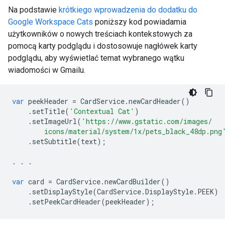
Na podstawie
krótkiego wprowadzenia do dodatku do
Google Workspace Cats
poniższy kod powiadamia
użytkowników o nowych treściach kontekstowych za
pomocą karty podglądu i dostosowuje nagłówek karty
podglądu, aby wyświetlać temat wybranego wątku
wiadomości w Gmailu.
var
peekHeader
=
CardService
.
newCardHeader
()
.
setTitle
(
'Contextual Cat'
)
.
setImageUrl
(
'https://www.gstatic.com/images/
        icons/material/system/1x/pets_black_48dp.png
.
setSubtitle
(
text
);
.
.
.
var
card
=
CardService
.
newCardBuilder
()
.
setDisplayStyle
(
CardService
.
DisplayStyle
.
PEEK
)
.
setPeekCardHeader
(
peekHeader
);