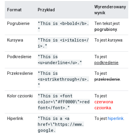
Wyrenderowany
Format
Przykład
wynik
"This is <b>bold<
/
b>
.
Pogrubienie
Ten tekst jest
"
pogrubiony
.
"This is <i>italics<
/
Kursywa
To jest
kursywa
.
i>
.
"
"This is
Podkreślenie
To jest
<u>underline<
/
u>
.
"
podkreślenie
.
"This is
Przekreślenie
To jest
<s>strikethrough<
/
s>
.
przekreślenie
.
"
"This is <font
Kolor czcionki
To jest
color=\"#FF0000\">red
czerwona
font<
/
font>
.
"
czcionka
.
"This is a <a
Hiperlink
To jest
hiperlink
.
href=\"https:
/
/
www
.
google
.