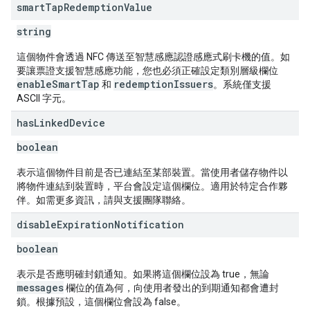
smart
Tap
Redemption
Value
string
這個物件會透過 NFC 傳送至智慧感應認證感應式刷卡機的值。如
要讓票證支援智慧感應功能，您也必須正確設定類別層級欄位
enableSmartTap
redemptionIssuers
和
。系統僅支援
ASCII 字元。
has
Linked
Device
boolean
表示這個物件目前是否已連結至某部裝置。當使用者儲存物件以
將物件連結到裝置時，平台會設定這個欄位。適用於特定合作夥
伴。如需更多資訊，請與支援團隊聯絡。
disable
Expiration
Notification
boolean
表示是否應明確封鎖通知。如果將這個欄位設為 true，無論
messages
欄位的值為何，向使用者發出的到期通知都會遭封
鎖。根據預設，這個欄位會設為 false。