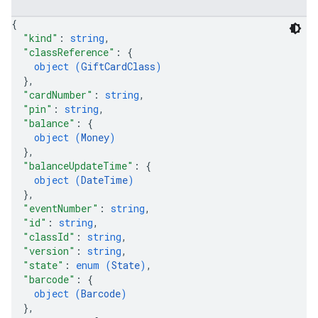
{
"kind"
: 
string
,
"classReference"
: 
{
object (
GiftCardClass
)
}
,
"cardNumber"
: 
string
,
"pin"
: 
string
,
"balance"
: 
{
object (
Money
)
}
,
"balanceUpdateTime"
: 
{
object (
DateTime
)
}
,
"eventNumber"
: 
string
,
"id"
: 
string
,
"classId"
: 
string
,
"version"
: 
string
,
"state"
: 
enum (
State
)
,
"barcode"
: 
{
object (
Barcode
)
}
,