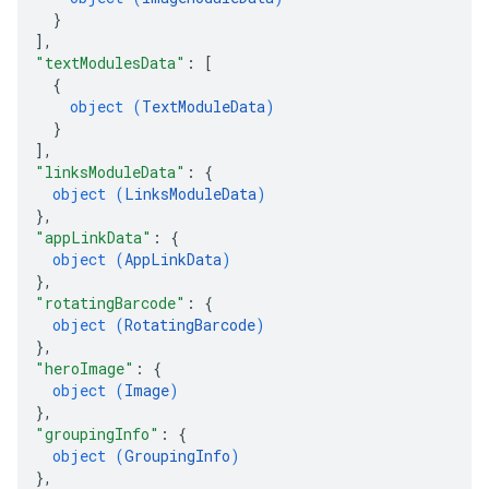
}
]
,
"textModulesData"
: 
[
{
object (
TextModuleData
)
}
]
,
"linksModuleData"
: 
{
object (
LinksModuleData
)
}
,
"appLinkData"
: 
{
object (
AppLinkData
)
}
,
"rotatingBarcode"
: 
{
object (
RotatingBarcode
)
}
,
"heroImage"
: 
{
object (
Image
)
}
,
"groupingInfo"
: 
{
object (
GroupingInfo
)
}
,