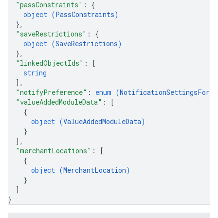
"passConstraints"
: 
{
object (
PassConstraints
)
}
,
"saveRestrictions"
: 
{
object (
SaveRestrictions
)
}
,
"linkedObjectIds"
: 
[
string
]
,
"notifyPreference"
: 
enum (
NotificationSettingsForUp
"valueAddedModuleData"
: 
[
{
object (
ValueAddedModuleData
)
}
]
,
"merchantLocations"
: 
[
{
object (
MerchantLocation
)
}
]
}