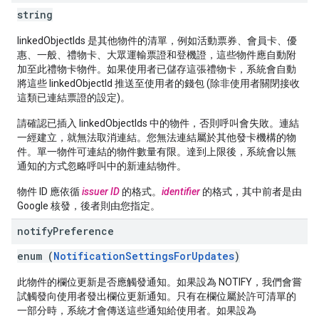
string
linkedObjectIds 是其他物件的清單，例如活動票券、會員卡、優
惠、一般、禮物卡、大眾運輸票證和登機證，這些物件應自動附
加至此禮物卡物件。如果使用者已儲存這張禮物卡，系統會自動
將這些 linkedObjectId 推送至使用者的錢包 (除非使用者關閉接收
這類已連結票證的設定)。
請確認已插入 linkedObjectIds 中的物件，否則呼叫會失敗。連結
一經建立，就無法取消連結。您無法連結屬於其他發卡機構的物
件。單一物件可連結的物件數量有限。達到上限後，系統會以無
通知的方式忽略呼叫中的新連結物件。
物件 ID 應依循
issuer ID
的格式。
identifier
的格式，其中前者是由
Google 核發，後者則由您指定。
notify
Preference
enum (
NotificationSettingsForUpdates
)
此物件的欄位更新是否應觸發通知。如果設為 NOTIFY，我們會嘗
試觸發向使用者發出欄位更新通知。只有在欄位屬於許可清單的
一部分時，系統才會傳送這些通知給使用者。如果設為