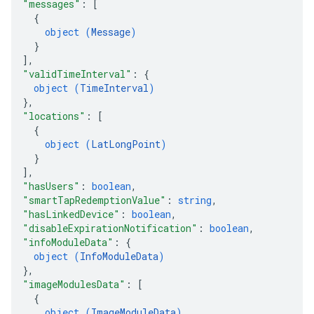
"messages"
: 
[
{
object (
Message
)
}
]
,
"validTimeInterval"
: 
{
object (
TimeInterval
)
}
,
"locations"
: 
[
{
object (
LatLongPoint
)
}
]
,
"hasUsers"
: 
boolean
,
"smartTapRedemptionValue"
: 
string
,
"hasLinkedDevice"
: 
boolean
,
"disableExpirationNotification"
: 
boolean
,
"infoModuleData"
: 
{
object (
InfoModuleData
)
}
,
"imageModulesData"
: 
[
{
object (
ImageModuleData
)