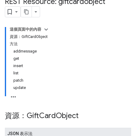
REST Resource: giftcardobject
這個頁面中的內容
資源：GiftCardObject
方法
addmessage
get
insert
list
patch
update
資源：Gift
Card
Object
JSON 表示法