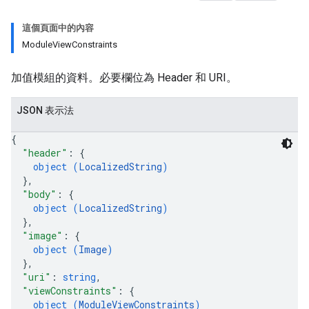
這個頁面中的內容
ModuleViewConstraints
加值模組的資料。必要欄位為 Header 和 URI。
JSON 表示法
{
"header"
: 
{
object (
LocalizedString
)
}
,
"body"
: 
{
object (
LocalizedString
)
}
,
"image"
: 
{
object (
Image
)
}
,
"uri"
: 
string
,
"viewConstraints"
: 
{
object (
ModuleViewConstraints
)