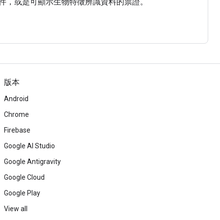
件，或是可顯示生物特徵辨識資料的票證。
版本
Android
Chrome
Firebase
Google AI Studio
Google Antigravity
Google Cloud
Google Play
View all