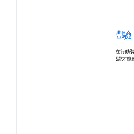
盡可能導入最佳票證傳遞體驗
智慧感應功能是 Google 專屬的近距離通訊協定，可在行動
作通訊協定，並認證終端機實作結果。您必須取得認證才能
瞭解詳情