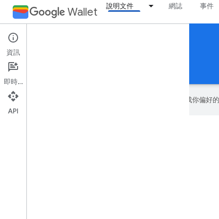
說明文件
網誌
事件
Wallet
Smart Tap
資訊
讓客戶使用 NFC 傳輸已儲存至 Google 錢包的票證。
首頁
簡介
即時通訊
Google 會運用 AI 技術將內容翻譯成你
API