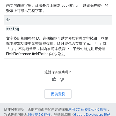
內文的翻譯字串。建議長度上限為 500 個字元，以確保在較小的
螢幕上可顯示完整字串。
id
string
文字模組相關聯的 ID。這個欄位可以方便您管理文字模組，並在
範本覆寫功能中參照這些模組。ID 只能包含英數字元、「_」或
「-」。不得包含點，因為在範本覆寫中，半形句號是用來分隔
FieldReference.fieldPaths 內的欄位。
這對你有幫助嗎？
提供意見
除非另有註明，否則本頁面中的內容是採用
創用 CC 姓名標示 4.0 授權
，
程式碼範例則為
阿帕契 2.0 授權
。詳情請參閱《
Google Developers 網站