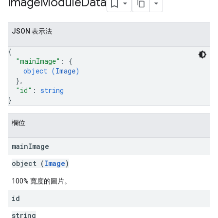
Image
Module
Data
JSON 表示法
{
"mainImage"
: 
{
object (
Image
)
}
,
"id"
: 
string
}
欄位
main
Image
object (
Image
)
100% 寬度的圖片。
id
string