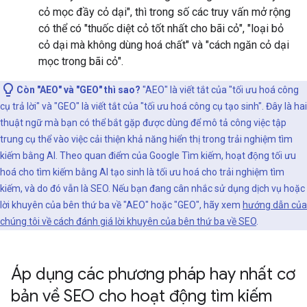
cỏ mọc đầy cỏ dại", thì trong số các truy vấn mở rộng
có thể có "thuốc diệt cỏ tốt nhất cho bãi cỏ", "loại bỏ
cỏ dại mà không dùng hoá chất" và "cách ngăn cỏ dại
mọc trong bãi cỏ".
Còn "AEO" và "GEO" thì sao?
"AEO" là viết tắt của "tối ưu hoá công
cụ trả lời" và "GEO" là viết tắt của "tối ưu hoá công cụ tạo sinh". Đây là hai
thuật ngữ mà bạn có thể bắt gặp được dùng để mô tả công việc tập
trung cụ thể vào việc cải thiện khả năng hiển thị trong trải nghiệm tìm
kiếm bằng AI. Theo quan điểm của Google Tìm kiếm, hoạt động tối ưu
hoá cho tìm kiếm bằng AI tạo sinh là tối ưu hoá cho trải nghiệm tìm
kiếm, và do đó vẫn là SEO. Nếu bạn đang cân nhắc sử dụng dịch vụ hoặc
lời khuyên của bên thứ ba về "AEO" hoặc "GEO", hãy xem
hướng dẫn của
chúng tôi về cách đánh giá lời khuyên của bên thứ ba về SEO
.
Áp dụng các phương pháp hay nhất cơ
bản về SEO cho hoạt động tìm kiếm