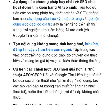
Áp dụng các phương pháp hay nhất về SEO cho
hoạt động tìm kiếm bằng AI tạo sinh:
Tiếp tục ưu
tiên các phương pháp hay nhất cơ bản về SEO, chẳng
hạn như
xây dựng cấu trúc kỹ thuật rõ ràng
và
tạo nội
dung độc đáo, có giá trị
; đây là nền tảng để hiển thị
trong trải nghiệm tìm kiếm bằng AI tạo sinh (và
Google Tìm kiếm nói chung).
Tạo nội dung không mang tính hàng hoá,
hữu ích,
đáng tin cậy và ưu tiên con người
:
Tập trung vào
việc phát triển nội dung độc đáo, do chuyên gia thực
hiện và mang lại giá trị vượt xa kiến thức thông thường.
Ưu tiên các chiến lược SEO hiệu quả hơn là "thủ
thuật AEO/GEO":
Đối với Google Tìm kiếm, bạn có thể
bỏ qua các chiến thuật như "phân đoạn" nội dung, tạo
các tệp văn bản AI không cần thiết (chẳng hạn như
llms.txt), hoặc tìm kiếm những lượt đề cập không chân
thực.