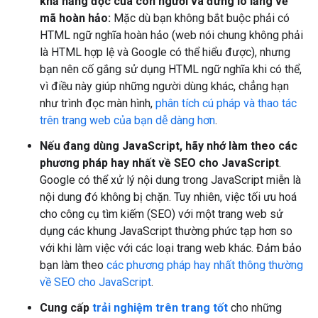
khả năng đọc của con người và đừng lo lắng về
mã hoàn hảo:
Mặc dù bạn không bắt buộc phải có
HTML ngữ nghĩa hoàn hảo (web nói chung không phải
là HTML hợp lệ và Google có thể hiểu được), nhưng
bạn nên cố gắng sử dụng HTML ngữ nghĩa khi có thể,
vì điều này giúp những người dùng khác, chẳng hạn
như trình đọc màn hình,
phân tích cú pháp và thao tác
trên trang web của bạn dễ dàng hơn
.
Nếu đang dùng JavaScript, hãy nhớ làm theo các
phương pháp hay nhất về SEO cho JavaScript
.
Google có thể xử lý nội dung trong JavaScript miễn là
nội dung đó không bị chặn. Tuy nhiên, việc tối ưu hoá
cho công cụ tìm kiếm (SEO) với một trang web sử
dụng các khung JavaScript thường phức tạp hơn so
với khi làm việc với các loại trang web khác. Đảm bảo
bạn làm theo
các phương pháp hay nhất thông thường
về SEO cho JavaScript
.
Cung cấp
trải nghiệm trên trang tốt
cho những