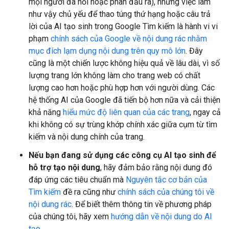
mọi người đã hỏi hoặc phân đầu ra), nhưng việc làm
như vậy chủ yếu để thao túng thứ hạng hoặc câu trả
lời của AI tạo sinh trong Google Tìm kiếm là hành vi vi
phạm
chính sách của Google về nội dung rác nhằm
mục đích lạm dụng nội dung trên quy mô lớn
. Đây
cũng là một chiến lược không hiệu quả về lâu dài, vì số
lượng trang lớn không làm cho trang web có chất
lượng cao hơn hoặc phù hợp hơn với người dùng. Các
hệ thống AI của Google đã tiến bộ hơn nữa và cải thiện
khả năng
hiểu mức độ liên quan của các trang
, ngay cả
khi không có sự trùng khớp chính xác giữa cụm từ tìm
kiếm và nội dung chính của trang.
Nếu bạn đang sử dụng các công cụ AI tạo sinh để
hỗ trợ tạo nội dung
, hãy đảm bảo rằng nội dung đó
đáp ứng các tiêu chuẩn mà
Nguyên tắc cơ bản của
Tìm kiếm
đề ra cũng như
chính sách của chúng tôi về
nội dung rác
. Để biết thêm thông tin về phương pháp
của chúng tôi, hãy xem
hướng dẫn về nội dung do AI
tạo
.