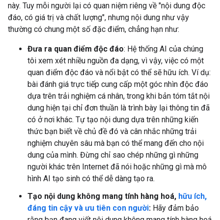
này. Tuy mỗi người lại có quan niệm riêng về "nội dung độc
đáo, có giá trị và chất lượng", nhưng nội dung như vậy
thường có chung một số đặc điểm, chẳng hạn như:
Đưa ra quan điểm độc đáo
: Hệ thống AI của chúng
tôi xem xét nhiều nguồn đa dạng, vì vậy, việc có một
quan điểm độc đáo và nổi bật có thể sẽ hữu ích. Ví dụ:
bài đánh giá trực tiếp cung cấp một góc nhìn độc đáo
dựa trên trải nghiệm cá nhân, trong khi bản tóm tắt nội
dung hiện tại chỉ đơn thuần là trình bày lại thông tin đã
có ở nơi khác. Tự tạo nội dung dựa trên những kiến
thức bạn biết về chủ đề đó và cân nhắc những trải
nghiệm chuyên sâu mà bạn có thể mang đến cho nội
dung của mình. Đừng chỉ sao chép những gì những
người khác trên Internet đã nói hoặc những gì mà mô
hình AI tạo sinh có thể dễ dàng tạo ra.
Tạo nội dung không mang tính hàng hoá,
hữu ích,
đáng tin cậy và ưu tiên con người
:
Hãy đảm bảo
rằng bạn đang viết nội dung không mang tính hàng hoá