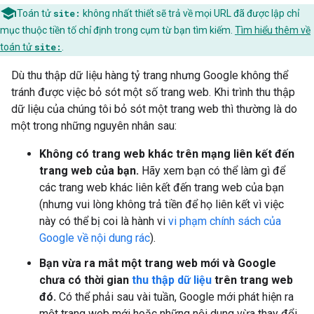
Toán tử
site:
không nhất thiết sẽ trả về mọi URL đã được lập chỉ
mục thuộc tiền tố chỉ định trong cụm từ bạn tìm kiếm.
Tìm hiểu thêm về
toán tử
site:
.
Dù thu thập dữ liệu hàng tỷ trang nhưng Google không thể
tránh được việc bỏ sót một số trang web. Khi trình thu thập
dữ liệu của chúng tôi bỏ sót một trang web thì thường là do
một trong những nguyên nhân sau:
Không có trang web khác trên mạng liên kết đến
trang web của bạn.
Hãy xem bạn có thể làm gì để
các trang web khác liên kết đến trang web của bạn
(nhưng vui lòng không trả tiền để họ liên kết vì việc
này có thể bị coi là hành vi
vi phạm chính sách của
Google về nội dung rác
).
Bạn vừa ra mắt một trang web mới và Google
chưa có thời gian
thu thập dữ liệu
trên trang web
đó.
Có thể phải sau vài tuần, Google mới phát hiện ra
một trang web mới hoặc những nội dung vừa thay đổi