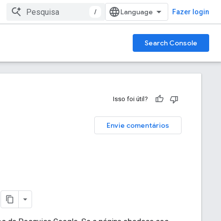
/
Fazer login
Search Console
Isso foi útil?
Envie comentários
e