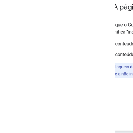
A pág
Depois que o Go
que significa "in
O conteúd
O conteúd
Embora o bloqueio d
instruir o Google a não 