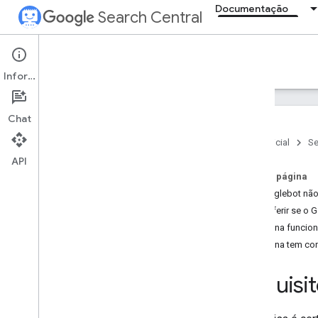
Documentação
Search Central
Documentation
Informações
Introdução
Chat
Fundamentos da Pesquisa
Página inicial
Se
Visão geral
API
Requisitos técnicos
Nesta página
Políticas de spam
O Googlebot não 
Conferir se o 
Princípios básicos de SEO
A página funcion
A página tem co
Rastreamento e indexação
Requisi
Classificação e aspecto da
pesquisa