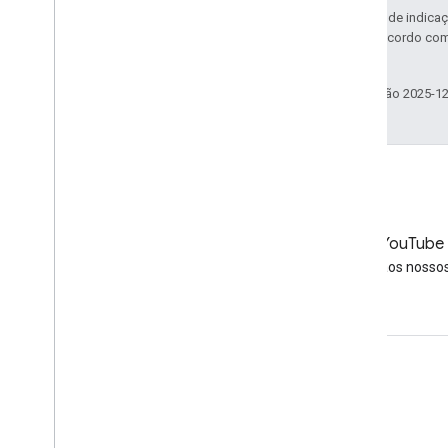
Exceto em caso de indicaç
licenciadas de acordo co
afiliadas.
Última atualização 2025-1
LinkedIn
YouTube
Junte-se a nós no LinkedIn
Assista aos nosso
Receber suporte
Acesse o Fórum de Ajuda
Enviar uma pergunta para o horário de atendimento