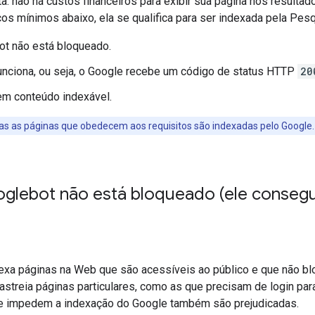
a: não há custos financeiros para exibir sua página nos result
cos mínimos abaixo, ela se qualifica para ser indexada pela Pes
ot não está bloqueado.
unciona, ou seja, o Google recebe um código de status HTTP
20
em conteúdo indexável.
as as páginas que obedecem aos requisitos são indexadas pelo Google.
glebot não está bloqueado (ele consegue
exa páginas na Web que são acessíveis ao público e que não bl
rastreia páginas particulares, como as que precisam de login p
 impedem a indexação do Google também são prejudicadas.