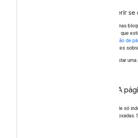
Conferir se
As páginas blo
páginas que est
indexação de pá
diferentes sobre
Para testar uma 
A pág
O Google só in
são indexadas. 