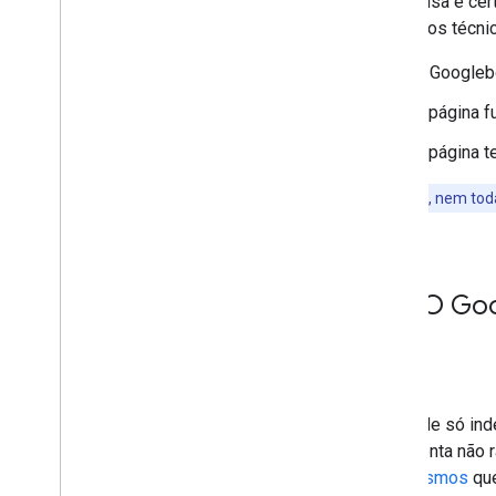
Uma coisa é cert
Como monitorar e depurar
requisitos técni
Guias específicos do site
O Googleb
A página f
A página t
No entanto, nem tod
O Goo
O Google só ind
ferramenta não 
mecanismos
que