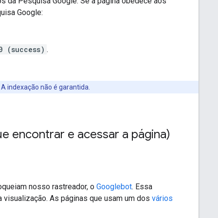
ados da Pesquisa Google. Se a página obedece aos
quisa Google:
0 (success)
.
 A indexação não é garantida.
 encontrar e acessar a página)
oqueiam nosso rastreador, o
Googlebot
. Essa
ara visualização. As páginas que usam um dos
vários