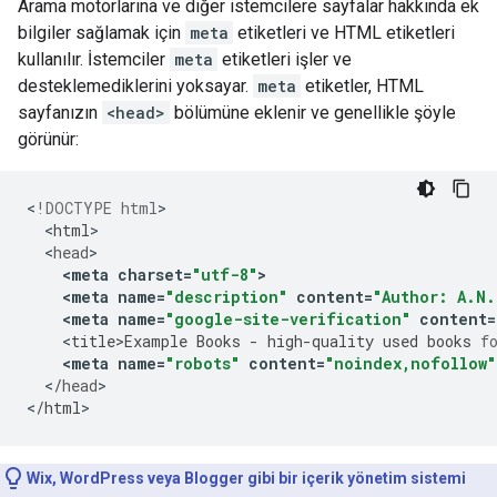
Arama motorlarına ve diğer istemcilere sayfalar hakkında ek
bilgiler sağlamak için
meta
etiketleri ve HTML etiketleri
kullanılır. İstemciler
meta
etiketleri işler ve
desteklemediklerini yoksayar.
meta
etiketler, HTML
sayfanızın
<head>
bölümüne eklenir ve genellikle şöyle
görünür:
<
!DOCTYPE html
<
html
<
head
<
meta
charset
=
"utf-8"
>
<
meta
name
=
"description"
content
=
"Author: A.N.
<
meta
name
=
"google-site-verification"
content
=
<
title>Example
Books
-
high
-
quality
used
books
f
<
meta
name
=
"robots"
content
=
"noindex,nofollow"
<
/
head
>

<
/
html
>
Wix, WordPress veya Blogger gibi bir içerik yönetim sistemi