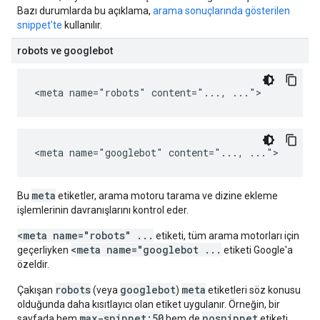
Bazı durumlarda bu açıklama,
arama sonuçlarında gösterilen
snippet'te
kullanılır.
robots ve googlebot
<meta name="robots" content="..., ...">
<meta name="googlebot" content="..., ...">
meta
Bu
etiketler, arama motoru tarama ve dizine ekleme
işlemlerinin davranışlarını kontrol eder.
<meta name="robots" ...
etiketi, tüm arama motorları için
<meta name="googlebot ...
geçerliyken
etiketi Google'a
özeldir.
robots
googlebot
meta
Çakışan
(veya
)
etiketleri söz konusu
olduğunda daha kısıtlayıcı olan etiket uygulanır. Örneğin, bir
max-snippet:50
nosnippet
sayfada hem
hem de
etiketi