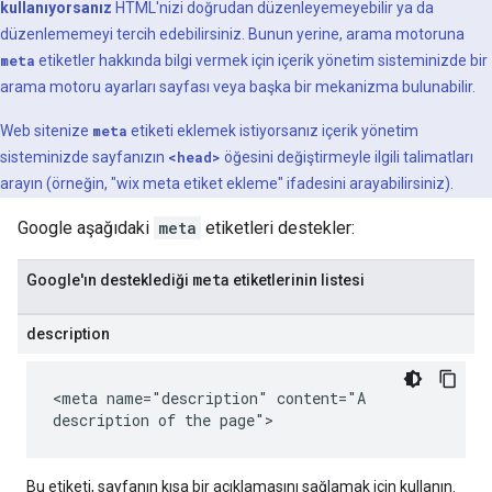
kullanıyorsanız
HTML'nizi doğrudan düzenleyemeyebilir ya da
düzenlememeyi tercih edebilirsiniz. Bunun yerine, arama motoruna
meta
etiketler hakkında bilgi vermek için içerik yönetim sisteminizde bir
arama motoru ayarları sayfası veya başka bir mekanizma bulunabilir.
Web sitenize
meta
etiketi eklemek istiyorsanız içerik yönetim
sisteminizde sayfanızın
<head>
öğesini değiştirmeyle ilgili talimatları
arayın (örneğin, "wix
meta
etiket ekleme" ifadesini arayabilirsiniz).
Google aşağıdaki
meta
etiketleri destekler:
meta
Google'ın desteklediği
etiketlerinin listesi
description
<meta name="description" content="A
description of the page">
Bu etiketi, sayfanın kısa bir açıklamasını sağlamak için kullanın.