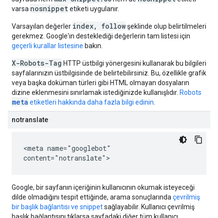
nosnippet
varsa
etiketi uygulanır.
index, follow
Varsayılan değerler
şeklinde olup belirtilmeleri
gerekmez. Google'ın desteklediği değerlerin tam listesi için
geçerli kurallar listesine
bakın.
X-Robots-Tag
HTTP üstbilgi yönergesini kullanarak bu bilgileri
sayfalarınızın üstbilgisinde de belirtebilirsiniz. Bu, özellikle grafik
veya başka doküman türleri gibi HTML olmayan dosyaların
dizine eklenmesini sınırlamak istediğinizde kullanışlıdır.
Robots
meta
etiketleri hakkında daha fazla bilgi edinin
.
notranslate
<meta name="googlebot"
content="notranslate">
Google, bir sayfanın içeriğinin kullanıcının okumak isteyeceği
dilde olmadığını tespit ettiğinde, arama sonuçlarında
çevrilmiş
bir başlık bağlantısı ve snippet
sağlayabilir. Kullanıcı çevrilmiş
başlık bağlantısını tıklarsa sayfadaki diğer tüm kullanıcı