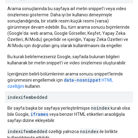
Arama sonuçlarında bu sayfaya ait metin snippet'i veya video
önizlemesi gösterme. Daha iyi bir kullanıcı deneyimiyle
sonuçlandığında, bir statik resim küçük resmi (varsa)
görünmeye devam edebilir. Bu, tüm arama sonucu biçimlerinde
(Google'da: web arama, Google Görseller, Keşfet, Yapay Zeka
Özetleri, AI Modu) geçerlidir ve içeriğin, Yapay Zeka Özetleri ve
AI Modu için doğrudan giriş olarak kullanılmasını da engeller.
Bu kuralı belirlemezseniz Google, sayfada bulunan bilgileri
kullanarak bir metin snippet'i ve video önizlemesi oluşturabilir.
İçeriğinizin belirli bölümlerinin arama sonucu snippet'lerinde
data-nosnippet
görünmesini engellemek için
HTML
özelliğini
kullanın.
indexifembedded
noindex
Bir sayfa başka bir sayfaya yerleştirilmişse
kuralı olsa
iframes
bile Google,
veya benzer HTML etiketleri aracılığıyla
sayfayı dizine ekleyebilir.
indexifembedded
noindex
özelliği yalnızca
ile birlikte
kullanıldığında etkilidir.