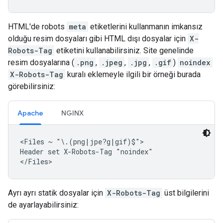
HTML'de
robots
meta
etiketlerini kullanmanın imkansız
olduğu resim dosyaları gibi HTML dışı dosyalar için
X-
Robots-Tag
etiketini kullanabilirsiniz. Site genelinde
resim dosyalarına (
.png
,
.jpeg
,
.jpg
,
.gif
)
noindex
X-Robots-Tag
kuralı eklemeyle ilgili bir örneği burada
görebilirsiniz:
Apache
NGINX
<Files ~ "\.(png|jpe?g|gif)$">

Header set X-Robots-Tag "noindex"

</Files>
Ayrı ayrı statik dosyalar için
X-Robots-Tag
üst bilgilerini
de ayarlayabilirsiniz: