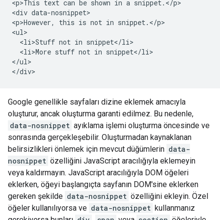
<p>This text can be shown in a snippet.</p>

<div data-nosnippet>

<p>However, this is not in snippet.</p>

<ul>

  <li>Stuff not in snippet</li>

  <li>More stuff not in snippet</li>

</ul>

</div>
Google genellikle sayfaları dizine eklemek amacıyla
oluşturur, ancak oluşturma garanti edilmez. Bu nedenle,
data-nosnippet
ayıklama işlemi oluşturma öncesinde ve
sonrasında gerçekleşebilir. Oluşturmadan kaynaklanan
belirsizlikleri önlemek için mevcut düğümlerin
data-
nosnippet
özelliğini JavaScript aracılığıyla eklemeyin
veya kaldırmayın. JavaScript aracılığıyla DOM öğeleri
eklerken, öğeyi başlangıçta sayfanın DOM'sine eklerken
gereken şekilde
data-nosnippet
özelliğini ekleyin. Özel
öğeler kullanılıyorsa ve
data-nosnippet
kullanmanız
gerekiyorsa bunları
div
,
span
veya
section
öğeleriyle