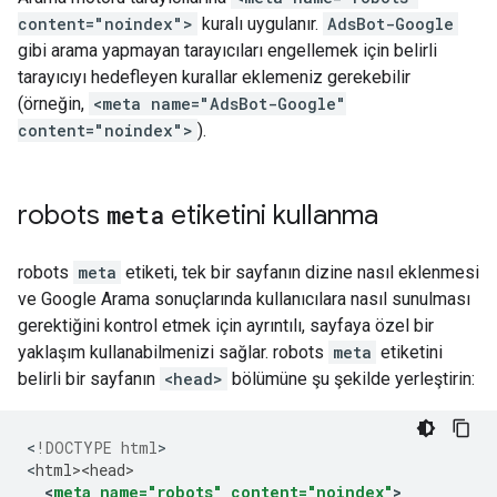
content="noindex">
kuralı uygulanır.
AdsBot-Google
gibi arama yapmayan tarayıcıları engellemek için belirli
tarayıcıyı hedefleyen kurallar eklemeniz gerekebilir
(örneğin,
<meta name="AdsBot-Google"
content="noindex">
).
robots
meta
etiketini kullanma
robots
meta
etiketi, tek bir sayfanın dizine nasıl eklenmesi
ve Google Arama sonuçlarında kullanıcılara nasıl sunulması
gerektiğini kontrol etmek için ayrıntılı, sayfaya özel bir
yaklaşım kullanabilmenizi sağlar.
robots
meta
etiketini
belirli bir sayfanın
<head>
bölümüne şu şekilde yerleştirin:
<
!DOCTYPE html
>

<
html><head>
<
meta
name="robots"
content="noindex"
>