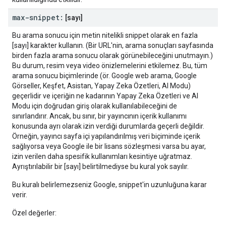
max-snippet:
[sayı]
Bu arama sonucu için metin nitelikli snippet olarak en fazla
[sayı] karakter kullanın. (Bir URL'nin, arama sonuçları sayfasında
birden fazla arama sonucu olarak görünebileceğini unutmayın.)
Bu durum, resim veya video önizlemelerini etkilemez. Bu, tüm
arama sonucu biçimlerinde (ör. Google web arama, Google
Görseller, Keşfet, Asistan, Yapay Zeka Özetleri, AI Modu)
geçerlidir ve içeriğin ne kadarının Yapay Zeka Özetleri ve AI
Modu için doğrudan giriş olarak kullanılabileceğini de
sınırlandırır. Ancak, bu sınır, bir yayıncının içerik kullanımı
konusunda ayrı olarak izin verdiği durumlarda geçerli değildir.
Örneğin, yayıncı sayfa içi yapılandırılmış veri biçiminde içerik
sağlıyorsa veya Google ile bir lisans sözleşmesi varsa bu ayar,
izin verilen daha spesifik kullanımları kesintiye uğratmaz.
Ayrıştırılabilir bir [sayı] belirtilmediyse bu kural yok sayılır.
Bu kuralı belirlemezseniz Google, snippet'in uzunluğuna karar
verir.
Özel değerler: