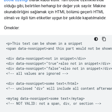
olduğu gibi, belirtilen herhangi bir değer yok sayılır. Makine
okunabilirliğini sağlamak için HTML bölümü geçerli HTML
olmalı ve ilgili tüm etiketler uygun bir şekilde kapatılmalıdır.
Örnekler:
<p>This text can be shown in a snippet

<span data-nosnippet>and this part would not be shown
<div data-nosnippet>not in snippet</div>

<div data-nosnippet="true">also not in snippet</div>

<div data-nosnippet="false">also not in snippet</div>
<!-- all values are ignored -->

<div data-nosnippet>some text</html>

<!-- unclosed "div" will include all content afterwar
<mytag data-nosnippet>some text</mytag>

<!-- NOT VALID: not a span, div, or section -->
