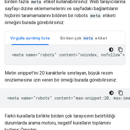
birden fazla
meta
etiket kullanabilirsiniz. Web tarayıcılarına
sayfayı dizine eklememelerini ve sayfadaki bağlantıların
hiçbirini taramamalarını bildiren bir
robots
meta
etiketi
örneğini burada görebilirsiniz:
Virgülle ayrılmış liste
Birden çok
etiket
meta
<meta name="robots" content="noindex, nofollow">
Metin snippet'ini 20 karakterle sınırlayan, büyük resim
önizlemesine izin veren bir örneği burada görebilirsiniz:
<meta name="robots" content="max-snippet:20, max-im
Farklı kurallarla birlikte birden çok tarayıcının belirtildiği
durumlarda arama motoru, negatif kuralların toplamını
kullanır. Örneğin: