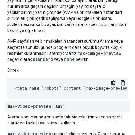
yayıncının içerik kullanımı konusunda ayrı olarak izin verdiği
durumlarda geçerli değildir. Örneğin, yayıncı sayfa içi
yapılandırılmış veri biçiminde (AMP ve bir makalenin standart
sürümleri gibi) içerik sağlıyorsa veya Google ile bir lisans
sözleşmesi varsa bu ayar, izin verilen daha spesifik kullanımları
kesintiye uğratmaz.
AMP sayfaları ve bir makalenin standart sürümü Arama veya
Keşfet'te sunulduğunda Google'ın daha büyük boyutta küçük
max-image-preview
resimler kullanmasını istemiyorsanız
standard
none
değeri olarak
veya
belirtin.
Örnek:
<meta name="robots" content="max-image-preview:st
max-video-preview:
[sayı]
Arama sonuçlarında bu sayfadaki videolar için video snippet'i
olarak en fazla [sayı] saniye kullanın.
max-video-preview
kuralını belirlemezseniz Google, arama