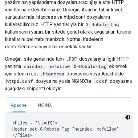
yazılımının yapılandırma dosyaları aracılığıyla site HTTP
yanıtlarına ekleyebilirsiniz. Örneğin, Apache tabanlı web
sunucularında .htaccess ve httpd.conf dosyalarını
kullanabilirsiniz. HTTP yanıtlarıyla bir
X-Robots-Tag
kullanmanın yararı, bir sitede genel olarak uygulanan tarama
kurallarını belirtebilmenizdir. Normal ifadelerin
desteklenmesi büyük bir esneklik sağlar.
Örneğin, site genelinde tüm
.PDF
dosyalarıyla ilgili HTTP
yanıtına
noindex, nofollow
X-Robots-Tag
eklemek
için sitenin root
.htaccess
dosyasına veya Apache'de
httpd.conf
dosyasına ya da NGINX'te
.conf
dosyasına
aşağıdaki snippet'i ekleyin.
Apache
NGINX
<Files ~ "\.pdf$">

Header set X-Robots-Tag "noindex, nofollow"

</Files>