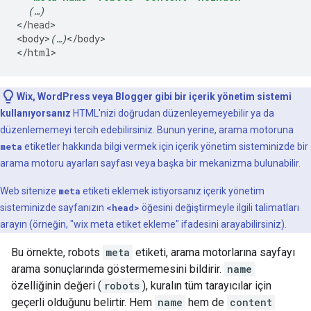
(…)
<
/
head
>

<
body
>
(…)
<
/
body
>

<
/
html
>
Wix, WordPress veya Blogger gibi bir içerik yönetim sistemi
kullanıyorsanız
HTML'nizi doğrudan düzenleyemeyebilir ya da
düzenlememeyi tercih edebilirsiniz. Bunun yerine, arama motoruna
meta
etiketler hakkında bilgi vermek için içerik yönetim sisteminizde bir
arama motoru ayarları sayfası veya başka bir mekanizma bulunabilir.
Web sitenize
meta
etiketi eklemek istiyorsanız içerik yönetim
sisteminizde sayfanızın
<head>
öğesini değiştirmeyle ilgili talimatları
arayın (örneğin, "wix
meta
etiket ekleme" ifadesini arayabilirsiniz).
Bu örnekte,
robots
meta
etiketi, arama motorlarına sayfayı
arama sonuçlarında göstermemesini bildirir.
name
özelliğinin değeri (
robots
), kuralın tüm tarayıcılar için
geçerli olduğunu belirtir. Hem
name
hem de
content