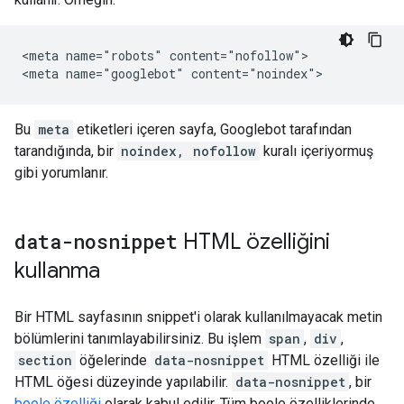
<meta name="robots" content="nofollow">

<meta name="googlebot" content="noindex">
Bu
meta
etiketleri içeren sayfa, Googlebot tarafından
tarandığında, bir
noindex, nofollow
kuralı içeriyormuş
gibi yorumlanır.
data-nosnippet
HTML özelliğini
kullanma
Bir HTML sayfasının snippet'i olarak kullanılmayacak metin
bölümlerini tanımlayabilirsiniz. Bu işlem
span
,
div
,
section
öğelerinde
data-nosnippet
HTML özelliği ile
HTML öğesi düzeyinde yapılabilir.
data-nosnippet
, bir
boole özelliği
olarak kabul edilir. Tüm boole özelliklerinde