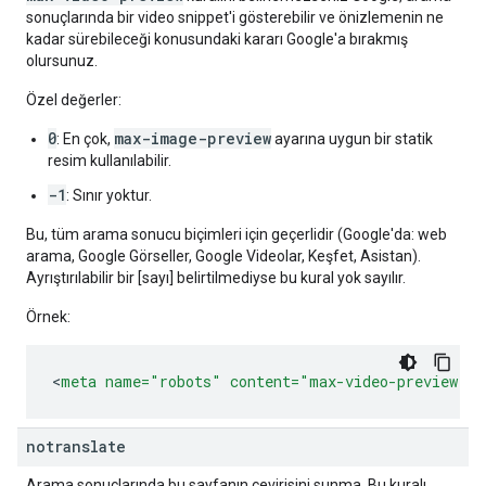
sonuçlarında bir video snippet'i gösterebilir ve önizlemenin ne
kadar sürebileceği konusundaki kararı Google'a bırakmış
olursunuz.
Özel değerler:
0
max-image-preview
: En çok,
ayarına uygun bir statik
resim kullanılabilir.
-1
: Sınır yoktur.
Bu, tüm arama sonucu biçimleri için geçerlidir (Google'da: web
arama, Google Görseller, Google Videolar, Keşfet, Asistan).
Ayrıştırılabilir bir [sayı] belirtilmediyse bu kural yok sayılır.
Örnek:
<
meta
name=
"robots"
content=
"max-video-preview:-1
notranslate
Arama sonuçlarında bu sayfanın çevirisini sunma. Bu kuralı