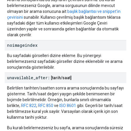
belirlemezseniz Google, arama sorgusunun dilinde mevcut
olmayan bir arama sonucuna ait
başlık bağlantısı ve snippet'in
çevirisini
sunabilir. Kullanıcı çevrilmiş başlık bağlantısını tıklarsa
sayfadaki diğer tüm kullanıcı etkileşimleri Google Çeviri
üzerinden yapılır ve sonrasında gelen bağlantılar da otomatik
olarak çevrilir.
noimageindex
Bu sayfadaki görselleri dizine ekleme. Bu yönergeyi
belirlemezseniz sayfadaki görseller dizine eklenebilir ve arama
sonuçlarında gösterilebilir.
unavailable
_
after:
[tarih
/
saat]
Belirtilen tarihten/saatten sonra arama sonuçlarında bu sayfayı
gösterme. Tarih/saat değeri yaygın şekilde benimsenen bir
biçimde belirtilmelidir. Örneğin, bunlarla sınırlı olmamakla
birlikte,
RFC 822
,
RFC 850
ve
ISO 8601
gibi. Geçerli bir tarih/saat
belirtilmezse kural yok sayılır. Varsayılan olarak içerik için son
kullanma tarihi yoktur.
Bu kuralı belirlemezseniz bu sayfa, arama sonuçlarında süresiz