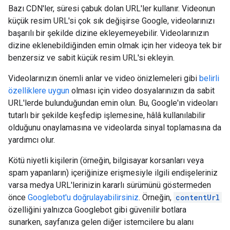
Bazı CDN'ler, süresi çabuk dolan URL'ler kullanır. Videonun
küçük resim URL'si çok sık değişirse Google, videolarınızı
başarılı bir şekilde dizine ekleyemeyebilir. Videolarınızın
dizine eklenebildiğinden emin olmak için her videoya tek bir
benzersiz ve sabit küçük resim URL'si ekleyin.
Videolarınızın önemli anlar ve video önizlemeleri gibi
belirli
özelliklere uygun
olması için video dosyalarınızın da sabit
URL'lerde bulunduğundan emin olun. Bu, Google'ın videoları
tutarlı bir şekilde keşfedip işlemesine, hâlâ kullanılabilir
olduğunu onaylamasına ve videolarda sinyal toplamasına da
yardımcı olur.
Kötü niyetli kişilerin (örneğin, bilgisayar korsanları veya
spam yapanların) içeriğinize erişmesiyle ilgili endişeleriniz
varsa medya URL'lerinizin kararlı sürümünü göstermeden
önce
Googlebot'u doğrulayabilirsiniz
. Örneğin,
contentUrl
özelliğini yalnızca Googlebot gibi güvenilir botlara
sunarken, sayfanıza gelen diğer istemcilere bu alanı