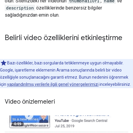
olun. Sitenizdeki her videonun
thumbnailUrl
,
name
ve
description
özelliklerinde benzersiz bilgiler
sağladığınızdan emin olun.
Belirli video özelliklerini etkinleştirme
Bazı özellikler, bazı sorgularda tetiklenmeye uygun olmayabilir.
Google, işaretleme eklemenin Arama sonuçlarında belirli bir video
özelliğiyle sonuçlanacağını garanti etmez. Bunun nedenini öğrenmek
için
yapılandırılmış verilerle ilgili genel yönergelerimizi
inceleyebilirsiniz.
Video önizlemeleri