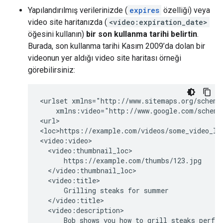
Yapılandırılmış verilerinizde (
expires
özelliği) veya
video site haritanızda (
<video:expiration_date>
öğesini kullanın)
bir son kullanma tarihi belirtin
.
Burada, son kullanma tarihi Kasım 2009’da dolan bir
videonun yer aldığı video site haritası örneği
görebilirsiniz:
<urlset xmlns="http://www.sitemaps.org/schemas
    xmlns:video="http://www.google.com/schemas
<url>

<loc>https://example.com/videos/some_video_lan
<video:video>

  <video:thumbnail_loc>

      https://example.com/thumbs/123.jpg

  </video:thumbnail_loc>

  <video:title>

      Grilling steaks for summer

  </video:title>

  <video:description>

      Bob shows you how to grill steaks perfec