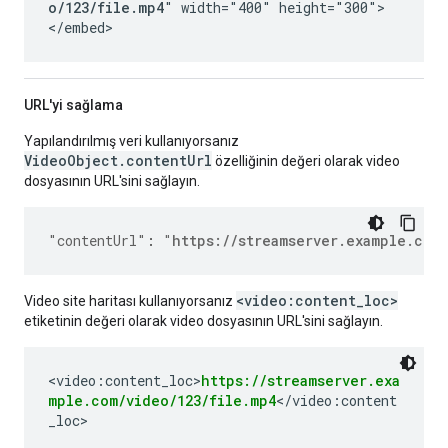
o/123/file.mp4
" width="400" height="300">
</embed>
URL'yi sağlama
Yapılandırılmış veri kullanıyorsanız
VideoObject.contentUrl
özelliğinin değeri olarak video
dosyasının URL'sini sağlayın.
"contentUrl"
:
"
https://streamserver.example.com
<video:content_loc>
Video site haritası kullanıyorsanız
etiketinin değeri olarak video dosyasının URL'sini sağlayın.
<video:content_loc>
https://streamserver.exa
mple.com/video/123/file.mp4
</video:content
_loc>