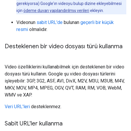
gerekiyorsa) Google'ın videoyu bulup dizine ekleyebilmesi
için
ödeme duvarı yapılandırılmış verileri
ekleyin.
Videonun
sabit URL'de
bulunan
geçerli bir küçük
resmi
olmalıdır.
Desteklenen bir video dosyası türü kullanma
Video özelliklerini kullanabilmek için desteklenen bir video
dosyası türü kullanın. Google şu video dosyası türlerini
işleyebilir: 3GP, 3G2, ASF, AVI, DivX, M2V, M3U, M3U8, M4V,
MKV, MOV, MP4, MPEG, OGV, QVT, RAM, RM, VOB, WebM,
WMV ve XAP.
Veri URL'leri
desteklenmez.
Sabit URL'ler kullanma