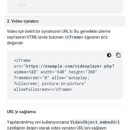
2. Video oynatıcı
Video için belirli bir oynatıcının URL'si. Bu genellikle izleme
<iframe>
src
sayfasının HTML'sinde bulunan
öğesinin
değeridir:
<iframe
src="
https://example.com/videoplayer.php?
video=123
" width="640" height="360"
frameborder="0" allow="autoplay;
fullscreen; picture-in-picture"
allowfullscreen></iframe>
URL'yi sağlama
VideoObject.embedUrl
Yapılandırılmış veri kullanıyorsanız
özelliğinin değeri olarak video oynatıcı URL'sini sağlayın.