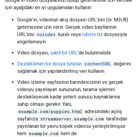
Google'ın video dosyalarınızı bulup getirmesine izin vermek
için aşağıdaki en iyi uygulamaları kullanın:
Google'ın, videonun akış dosyası URL'sini (ör. M3U8)
getirmesine izin verin. Gerçek video baytlarının
URL'sini
noindex
kuralı veya
robots.txt
dosyasıyla
engellemeyin.
Video dosyası,
sabit bir URL
'de bulunmalıdır.
Desteklenen bir dosya türünün
contentURL
değerini
sağlamak için yapılandırılmış veri kullanın.
Video izleme sayfasının barındırıcısının ve gerçek
videoyu yayınlayan sunucunun, tarama işlemini
destekleyecek kadar yeterli sunucu kaynaklarına
sahip olması gerekir. Yani,
example.com/puppies.html
adresindeki açılış
sayfanıza
streamserver.example.com
tarafından
yayınlanan bir yavru köpek videosu yerleştirilmişse
hem
example.com
hem de