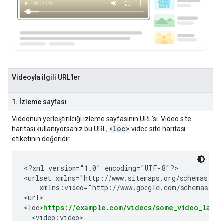
Videoyla ilgili URL'ler
1. İzleme sayfası
Videonun yerleştirildiği izleme sayfasının URL'si. Video site
<loc>
haritası kullanıyorsanız bu URL,
video site haritası
etiketinin değeridir.
<?xml version="1.0" encoding="UTF-8"?>

<urlset xmlns="http://www.sitemaps.org/schemas/sit
    xmlns:video="http://www.google.com/schemas/sit
<url>

<loc>
https://example.com/videos/some_video_land
  <video:video>
