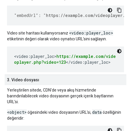
"embedUrl"
:
"
https://example.com/videoplayer.ph
<video:player_loc>
Video site haritası kullanıyorsanız
etiketinin değeri olarak video oynatıcı URL'sini sağlayın.
<video:player_loc>
https://example.com/vide
oplayer.php?video=123
</video:player_loc>
3. Video dosyası
Yerleştirilen sitede, CDN'de veya akış hizmetinde
barındırılabilecek video dosyasının gerçek içerik baytlarının
URL'si.
<object>
data
öğesindeki video dosyasının URL'si,
özelliğinin
değeridir: