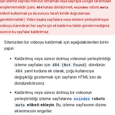
için izleme sayfası mevcut olmamalı veya sayfaya Google tarafından
erişilememelidir (yani,
404
hatası döndürmeli,
noindex
robots
meta
etiketi kullanmalı ya da sunucu tarafı kimlik doğrulaması
gerektirmelidir). Video başka sayfalara veya sitelere yerleştirilmişse
videoyu barındıran her sayfa için ek kaldırma talebi göndermediğiniz
sürece bu sayfalar kaldırılmaz.
Sitenizden bir videoyu kaldırmak için aşağıdakilerden birini
yapın:
Kaldırılmış veya süresi dolmuş videonun yerleştirildiği
izleme sayfaları için
404 (Not found)
döndürün.
404
yanıt koduna ek olarak, çoğu kullanıcıya
değişikliği göstermek için sayfanın HTML'sini de
döndürebilirsiniz.
Kaldırılmış veya süresi dolmuş bir videonun
yerleştirildiği izleme sayfalarına
noindex
robots
meta
etiketi ekleyin
. Bu, izleme sayfasının dizine
eklenmesini engeller.