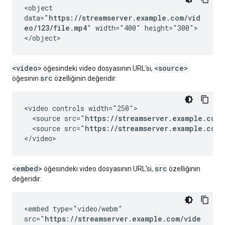
<object
data="
https://streamserver.example.com/vid
eo/123/file.mp4
" width="400" height="300">
</object>
<video>
<source>
öğesindeki video dosyasının URL'si,
src
öğesinin
özelliğinin değeridir:
<video controls width="250">

  <source src="
https://streamserver.example.com/
  <source src="
https://streamserver.example.com/
</video>
<embed>
src
öğesindeki video dosyasının URL'si,
özelliğinin
değeridir:
<embed type="video/webm"
src="
https://streamserver.example.com/vide