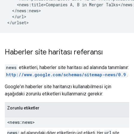
    <news:title>Companies A, B in Merger Talks</news:
  </news:news>

  </url>

</urlset>
Haberler site haritası referansı
news
etiketleri, haberler site haritası ad alanında tanımlanır:
http://www.google.com/schemas/sitemap-news/0.9
.
Google'ın haberler site haritanızı kullanabilmesi için
aşağıdaki zorunlu etiketleri kullanmanız gerekir:
Zorunlu etiketler
<news:news>
news:
url
ad alanındaki diğer etiketlerin üst etiketi. Her
site