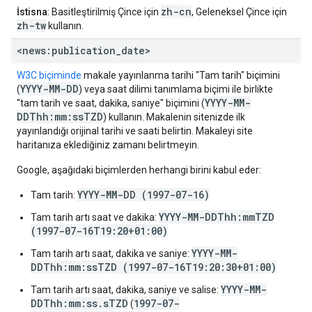
zh-cn
İstisna
: Basitleştirilmiş Çince için
, Geleneksel Çince için
zh-tw
kullanın.
<news:publication
_
date>
W3C biçiminde
makale yayınlanma tarihi "Tam tarih" biçimini
YYYY-MM-DD
(
) veya saat dilimi tanımlama biçimi ile birlikte
YYYY-MM-
"tam tarih ve saat, dakika, saniye" biçimini (
DDThh:mm:ssTZD
) kullanın. Makalenin sitenizde ilk
yayınlandığı orijinal tarihi ve saati belirtin. Makaleyi site
haritanıza eklediğiniz zamanı belirtmeyin.
Google, aşağıdaki biçimlerden herhangi birini kabul eder:
YYYY-MM-DD (1997-07-16)
Tam tarih:
YYYY-MM-DDThh:mmTZD
Tam tarih artı saat ve dakika:
(1997-07-16T19:20+01:00)
YYYY-MM-
Tam tarih artı saat, dakika ve saniye:
DDThh:mm:ssTZD (1997-07-16T19:20:30+01:00)
YYYY-MM-
Tam tarih artı saat, dakika, saniye ve salise:
DDThh:mm:ss.sTZD
1997-07-
(