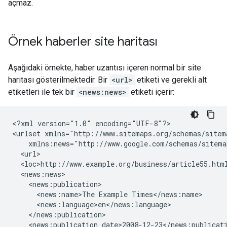
açmaz.
Örnek haberler site haritası
Aşağıdaki örnekte, haber uzantısı içeren normal bir site
haritası gösterilmektedir. Bir
<url>
etiketi ve gerekli alt
etiketleri ile tek bir
<news:news>
etiketi içerir:
<?xml version="1.0" encoding="UTF-8"?>

<urlset xmlns="http://www.sitemaps.org/schemas/sitema
    xmlns:news="http://www.google.com/schemas/sitemap
  <url>

  <loc>http://www.example.org/business/article55.html
  <news:news>

    <news:publication>

      <news:name>The Example Times</news:name>

      <news:language>en</news:language>

    </news:publication>

    <news:publication_date>2008-12-23</news:publicati