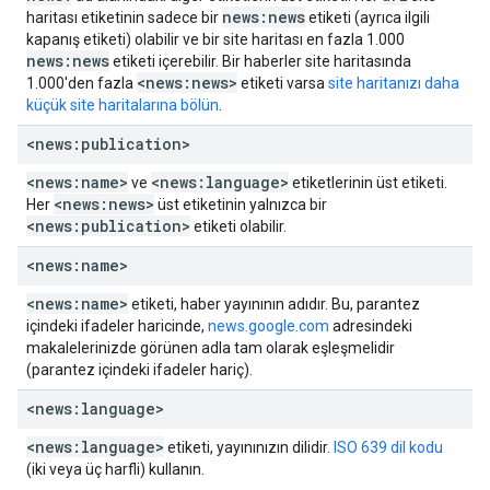
news:news
haritası etiketinin sadece bir
etiketi (ayrıca ilgili
kapanış etiketi) olabilir ve bir site haritası en fazla 1.000
news:news
etiketi içerebilir. Bir haberler site haritasında
<news:news>
1.000'den fazla
etiketi varsa
site haritanızı daha
küçük site haritalarına bölün
.
<news:publication>
<news:name>
<news:language>
ve
etiketlerinin üst etiketi.
<news:news>
Her
üst etiketinin yalnızca bir
<news:publication>
etiketi olabilir.
<news:name>
<news:name>
etiketi, haber yayınının adıdır. Bu, parantez
içindeki ifadeler haricinde,
news.google.com
adresindeki
makalelerinizde görünen adla tam olarak eşleşmelidir
(parantez içindeki ifadeler hariç).
<news:language>
<news:language>
etiketi, yayınınızın dilidir.
ISO 639 dil kodu
(iki veya üç harfli) kullanın.