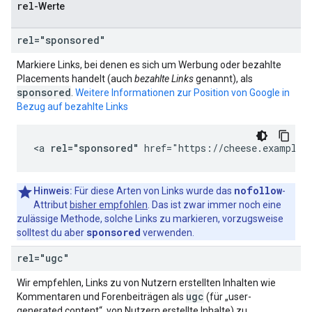
rel
-Werte
rel="sponsored"
Markiere Links, bei denen es sich um Werbung oder bezahlte
Placements handelt (auch
bezahlte Links
genannt), als
sponsored
.
Weitere Informationen zur Position von Google in
Bezug auf bezahlte Links
<a 
rel="sponsored"
 href="https://cheese.example.
nofollow
Hinweis:
Für diese Arten von Links wurde das
-
Attribut
bisher empfohlen
. Das ist zwar immer noch eine
zulässige Methode, solche Links zu markieren, vorzugsweise
sponsored
solltest du aber
verwenden.
rel="ugc"
Wir empfehlen, Links zu von Nutzern erstellten Inhalten wie
ugc
Kommentaren und Forenbeiträgen als
(für „user-
generated content“, von Nutzern erstellte Inhalte) zu