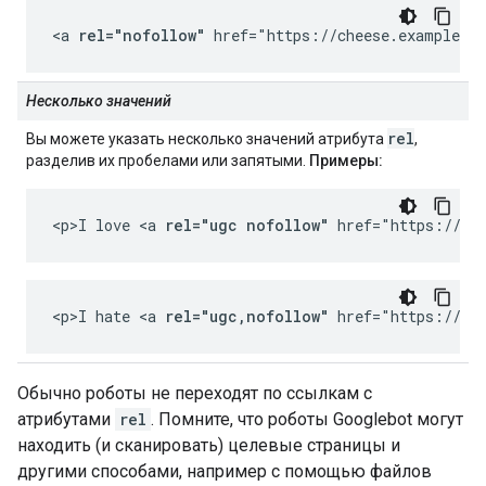
<a 
rel="nofollow"
 href="https://cheese.example.co
Несколько значений
rel
Вы можете указать несколько значений атрибута
,
разделив их пробелами или запятыми.
Примеры:
<p>I love <a 
rel="ugc nofollow"
 href="https://ch
<p>I hate <a 
rel="ugc,nofollow"
 href="https://ch
Обычно роботы не переходят по ссылкам с
атрибутами
rel
. Помните, что роботы Googlebot могут
находить (и сканировать) целевые страницы и
другими способами, например с помощью файлов