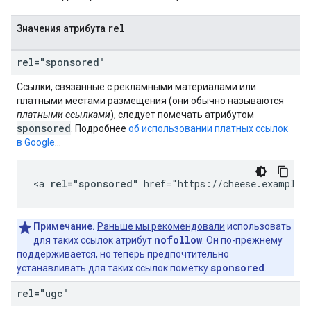
rel
Значения атрибута
rel="sponsored"
Ссылки, связанные с рекламными материалами или
платными местами размещения (они обычно называются
платными ссылками
), следует помечать атрибутом
sponsored
. Подробнее
об использовании платных ссылок
в Google
…
<a 
rel="sponsored"
 href="https://cheese.example.
Примечание.
Раньше мы рекомендовали
использовать
nofollow
для таких ссылок атрибут
. Он по-прежнему
поддерживается, но теперь предпочтительно
sponsored
устанавливать для таких ссылок пометку
.
rel="ugc"