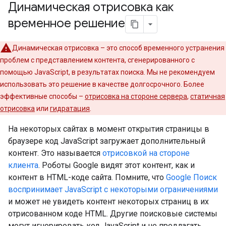
Динамическая отрисовка как
временное решение
Динамическая отрисовка – это способ временного устранения
проблем с представлением контента, сгенерированного с
помощью JavaScript, в результатах поиска. Мы не рекомендуем
использовать это решение в качестве долгосрочного. Более
эффективные способы –
отрисовка на стороне сервера
,
статичная
отрисовка
или
гидратация
.
На некоторых сайтах в момент открытия страницы в
браузере код JavaScript загружает дополнительный
контент. Это называется
отрисовкой на стороне
клиента
. Роботы Google видят этот контент, как и
контент в HTML-коде сайта. Помните, что
Google Поиск
воспринимает JavaScript с некоторыми ограничениями
и может не увидеть контент некоторых страниц в их
отрисованном коде HTML. Другие поисковые системы
могут игнорировать код JavaScript и не предлагать