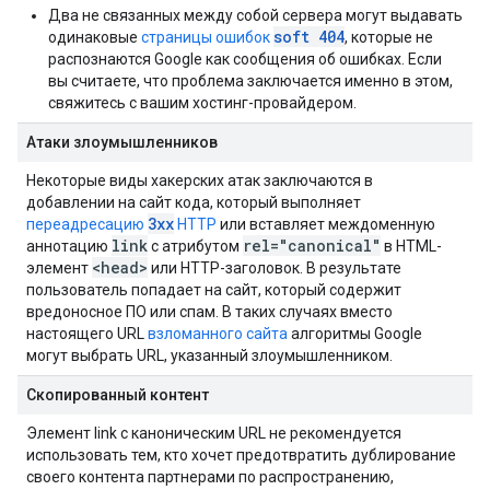
Два не связанных между собой сервера могут выдавать
soft 404
одинаковые
страницы ошибок
, которые не
распознаются Google как сообщения об ошибках. Если
вы считаете, что проблема заключается именно в этом,
свяжитесь с вашим хостинг-провайдером.
Атаки злоумышленников
Некоторые виды хакерских атак заключаются в
добавлении на сайт кода, который выполняет
3xx
переадресацию
HTTP
или вставляет междоменную
link
rel="canonical"
аннотацию
с атрибутом
в HTML-
<head>
элемент
или HTTP-заголовок. В результате
пользователь попадает на сайт, который содержит
вредоносное ПО или спам. В таких случаях вместо
настоящего URL
взломанного сайта
алгоритмы Google
могут выбрать URL, указанный злоумышленником.
Скопированный контент
Элемент link с каноническим URL не рекомендуется
использовать тем, кто хочет предотвратить дублирование
своего контента партнерами по распространению,