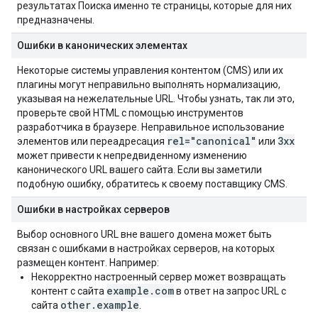
результатах Поиска именно те страницы, которые для них
предназначены.
Ошибки в канонических элементах
Некоторые системы управления контентом (CMS) или их
плагины могут неправильно выполнять нормализацию,
указывая на нежелательные URL. Чтобы узнать, так ли это,
проверьте свой HTML с помощью инструментов
разработчика в браузере. Неправильное использование
rel="canonical"
3xx
элементов или переадресация
или
может привести к непредвиденному изменению
канонического URL вашего сайта. Если вы заметили
подобную ошибку, обратитесь к своему поставщику CMS.
Ошибки в настройках серверов
Выбор основного URL вне вашего домена может быть
связан с ошибками в настройках серверов, на которых
размещен контент. Например:
Некорректно настроенный сервер может возвращать
example.com
контент с сайта
в ответ на запрос URL с
other.example
сайта
.