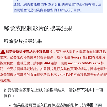
通知。您需要能在 CDN 為所分配的網址空間
驗證擁有權
，這
個網址空間是指為內容預留的子網域或子目錄。
移除或限制影片的搜尋結果
移除影片搜尋結果
如需盡快從搜尋結果中移除影片
，請對嵌入影片的觀賞頁面
提出移除
要求
。如要永久移除影片的搜尋結果，就不能讓 Google 看到或存取影片
觀賞頁面；也就是說，請傳回
404
錯誤、使用
noindex
robots
meta
標
記，或要求伺服器端驗證。如果影片是嵌入其他頁面或網站，除非您額外
為每個嵌入該影片的頁面提交移除要求，否則我們不會移除這些頁面的搜
尋結果。
如要移除自家網站上影片的搜尋結果，請執行下列其中一項
操作：
如果觀賞頁面嵌入已移除或過期的影片，請
傳回
404