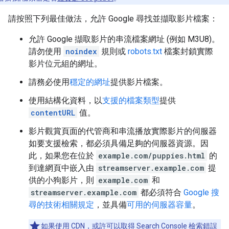
請按照下列最佳做法，允許 Google 尋找並擷取影片檔案：
允許 Google 擷取影片的串流檔案網址 (例如 M3U8)。
請勿使用
noindex
規則或
robots.txt
檔案封鎖實際
影片位元組的網址。
請務必使用
穩定的網址
提供影片檔案。
使用結構化資料，以
支援的檔案類型
提供
contentURL
值。
影片觀賞頁面的代管商和串流播放實際影片的伺服器
如要支援檢索，都必須具備足夠的伺服器資源。因
此，如果您在位於
example.com/puppies.html
的
到達網頁中嵌入由
streamserver.example.com
提
供的小狗影片，則
example.com
和
streamserver.example.com
都必須符合
Google 搜
尋的技術相關規定
，並具備
可用的伺服器容量
。
如果使用 CDN，或許可以取得 Search Console 檢索錯誤