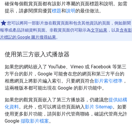
確保每個觀賞頁面都有該影片專屬的頁面標題和說明。如需
提示，請參閱撰寫優質
標題
和
說明
的最佳做法。
您可以將同一部影片放在觀賞頁面和包含其他資訊的頁面，例如新聞
報導或產品詳細資料頁面。非觀賞頁面仍可顯示為
文字結果
，以及
含有影
片標記的 Google 圖片搜尋結果
。
使用第三方嵌入式播放器
如果您的網站嵌入了 YouTube、Vimeo 或 Facebook 等第三
方平台的影片，Google 可能會在您的網頁和第三方平台的
相應網頁上將影片編入索引。只要網頁符合
影片索引標準
，
這兩種版本都可能出現在 Google 的影片功能中。
如果您的觀賞頁面嵌入了第三方播放器，仍建議您
提供結構
化資料
。此外，也可以將這些頁面納入
影片 Sitemap
。如要
使用更多影片功能，請與影片代管商聯絡，確認代管商允許
Google
擷取影片檔案
。