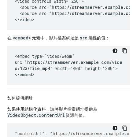
<video controls width="250">

  <source src="
https://streamserver.example.com/
  <source src="
https://streamserver.example.com/
</video>
<embed>
src
在
元素中，影片檔案網址是
屬性的值：
<embed type="video/webm"
src="
https://streamserver.example.com/vide
o/123/file.mp4
" width="400" height="300">
</embed>
如何提供網址
如果使用結構化資料，請將影片檔案網址提供為
VideoObject.contentUrl
資源的值。
"contentUrl"
:
"
https://streamserver.example.com