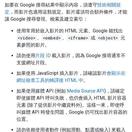
如要在 Google 搜尋結果中顯示內容，須遵守
技術相關規
定
，而影片也適用這類規定。影片還須符合額外條件，才能
讓 Google 搜尋發現、檢索及建立索引：
使用常用於嵌入影片的 HTML 元素。Google 能找出
<video>
、
<embed>
、
<iframe>
或
<object>
元
素參照的影片。
請勿使用
片段 ID
載入影片，因為 Google 搜尋通常不
支援網址片段。
如果使用 JavaScript 插入影片，請確認影片
會顯示在
網址檢查工具的轉譯後 HTML 中
。
如果使用媒體 API (例如
Media Source API
)，請確定
即使媒體 API 呼叫失敗，也仍會插入 HTML 影片容器
元素 (除了提供影片中繼資料外)。這樣一來，即使呼
叫媒體 API 時發生問題，Google 仍可找出影片容器的
位置。
請勿依賴使用者動作 (例如滑動、點選或輸入) 來載入