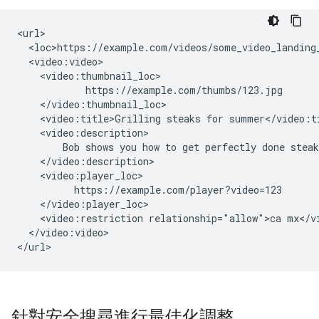
<url>

  <loc>https://example.com/videos/some_video_landing_
  <video:video>

    <video:thumbnail_loc>

            https://example.com/thumbs/123.jpg

    </video:thumbnail_loc>

    <video:title>Grilling steaks for summer</video:ti
    <video:description>

        Bob shows you how to get perfectly done steak
    </video:description>

    <video:player_loc>

          https://example.com/player?video=123

    </video:player_loc>

    <video:restriction relationship="allow">ca mx</vi
  </video:video>

</url>
針對安全搜尋進行最佳化調整