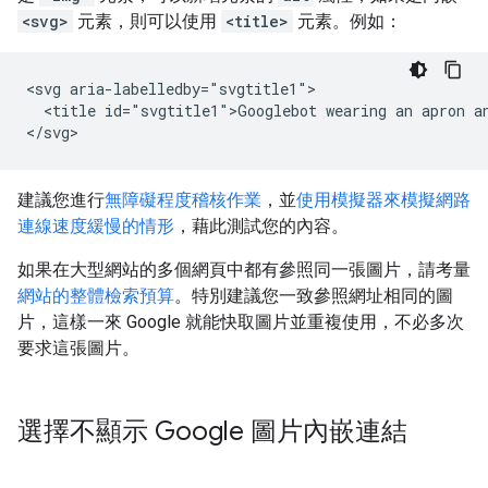
<svg>
元素，則可以使用
<title>
元素。例如：
<svg aria-labelledby="svgtitle1">

  <title id="svgtitle1">Googlebot wearing an apron an
</svg>
建議您進行
無障礙程度稽核作業
，並
使用模擬器來模擬網路
連線速度緩慢的情形
，藉此測試您的內容。
如果在大型網站的多個網頁中都有參照同一張圖片，請考量
網站的整體檢索預算
。特別建議您一致參照網址相同的圖
片，這樣一來 Google 就能快取圖片並重複使用，不必多次
要求這張圖片。
選擇不顯示 Google 圖片內嵌連結