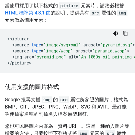
當使用採用了以下格式的
picture
元素時，請務必根據
HTML 標準第 4.8.1 節
的說明，提供具有
src
屬性的
img
元素做為備用元素：
<
picture
<
source
type
=
"image/svg+xml"
srcset
=
"pyramid.svg"
<
source
type
=
"image/webp"
srcset
=
"pyramid.webp"
<
img
src
=
"pyramid.png"
alt
=
"An 1800s oil painting 
<
/
picture
>
使用支援的圖片格式
Google 搜尋支援
img
的
src
屬性所參照的圖片，格式為
BMP、GIF、JPEG、PNG、WebP、SVG 和 AVIF。最好能
夠使檔案名稱的副檔名與檔案類型相符。
您也可以將圖片內嵌為「資料 URI」。這是一種納入圖片等
檔案的方法，只要按照下列格式將
img
元素的
src
屬性