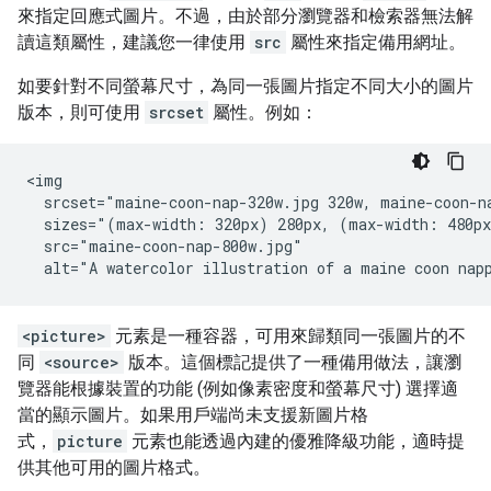
來指定回應式圖片。不過，由於部分瀏覽器和檢索器無法解
讀這類屬性，建議您一律使用
src
屬性來指定備用網址。
如要針對不同螢幕尺寸，為同一張圖片指定不同大小的圖片
版本，則可使用
srcset
屬性。例如：
<img

  srcset="maine-coon-nap-320w.jpg 320w, maine-coon-na
  sizes="(max-width: 320px) 280px, (max-width: 480px
  src="maine-coon-nap-800w.jpg"

  alt="A watercolor illustration of a maine coon nap
<picture>
元素是一種容器，可用來歸類同一張圖片的不
同
<source>
版本。這個標記提供了一種備用做法，讓瀏
覽器能根據裝置的功能 (例如像素密度和螢幕尺寸) 選擇適
當的顯示圖片。如果用戶端尚未支援新圖片格
式，
picture
元素也能透過內建的優雅降級功能，適時提
供其他可用的圖片格式。