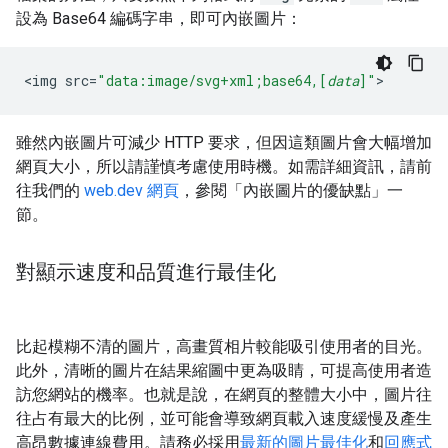
設為 Base64 編碼字串，即可內嵌圖片：
<
img
src
=
"data:image/svg+xml;base64,[
data
]"
>
雖然內嵌圖片可減少 HTTP 要求，但因這類圖片會大幅增加
網頁大小，所以請謹慎考慮使用時機。如需詳細資訊，請前
往我們的
web.dev 網頁
，參閱「內嵌圖片的優缺點」一
節。
對顯示速度和品質進行最佳化
比起模糊不清的圖片，高畫質相片較能吸引使用者的目光。
此外，清晰的圖片在結果縮圖中更為吸睛，可提高使用者造
訪您網站的機率。也就是說，在網頁的整體大小中，圖片往
往占有最大的比例，並可能會導致網頁載入速度緩慢及產生
高昂數據連線費用。請務必採用
最新的圖片最佳化
和
回應式