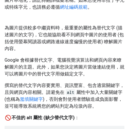
圖片本地化，請記得翻譯檔案名稱。如果您使用非拉丁字元
或特殊字元，也請務必遵循
網址編碼規範
。
為圖片提供較多中繼資料時，最重要的屬性為替代文字 (描
述圖片的文字)，它也能協助看不到網頁中圖片的使用者 (包
括使用螢幕閱讀器或網路連線速度偏慢的使用者) 瞭解圖片
內容。
Google 會根據替代文字、電腦視覺演算法和網頁內容來瞭
解圖片的主題。此外，如果您決定將圖片當做連結使用，就
可以將圖片中的替代文字用做錨定文字。
撰寫的替代文字內容要實用、資訊豐富、包含適當關鍵字，
且與網頁內容相關。請避免在
alt
屬性中加入大量關鍵字
(也稱為
濫填關鍵字
)，否則會對使用者體驗造成負面影響，
並可能導致系統將您的網站判定為垃圾內容。
不佳的 alt 屬性 (缺少替代文字)
：