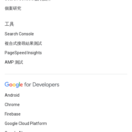
個案研究
工具
Search Console
複合式搜尋結果測試
PageSpeed Insights
AMP 測試
Android
Chrome
Firebase
Google Cloud Platform