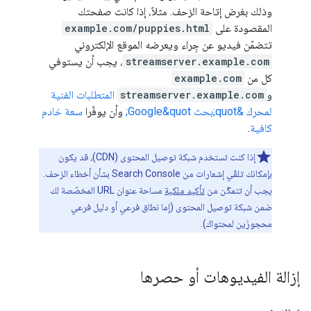
وذلك بغرض إتاحة الزحف. مثلاً، إذا كانت صفحتك
المقصودة على
example.com/puppies.html
تتضمّن فيديو عن جِراء ويعرضه الموقع الإلكتروني
streamserver.example.com
، يجب أن يستوفي
كل من
example.com
و
streamserver.example.com
المتطلبات الفنية
لمحرك &quot;بحث Google&quot;
وأن يوفّرا
سعة خادم
كافية
.
إذا كنت تستخدم شبكة توصيل المحتوى (CDN)، قد يكون
بإمكانك تلقّي إشعارات من Search Console بشأن أخطاء الزحف.
يجب أن تتمكّن من
تأكيد ملكية
مساحة عنوان URL المخصّصة لك
ضمن شبكة توصيل المحتوى (إما نطاق فرعي أو دليل فرعي
محجوزَين لمحتواك).
إزالة الفيديوهات أو حصرها