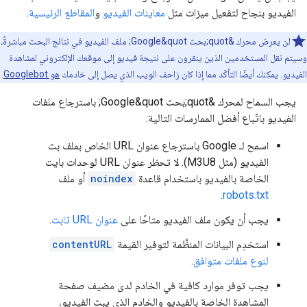
الفيديو بنجاح لتفعيل ميزات مثل
معاينات الفيديو
و
المقاطع الرئيسية
.
لن يعرض محرك &quot;بحث Google&quot; ملف الفيديو في نتائج البحث مباشرةً،
وسيتم نقل المستخدمين الذين ينقرون على نتيجة فيديو إلى موقعك الإلكتروني لمشاهدة
الفيديو. يمكنك أيضًا التأكّد مما إذا كان زاحف الويب الذي يصل إلى خادمك
هو Googlebot
.
يجب السماح لمحرك &quot;بحث Google&quot; باسترجاع ملفات
الفيديو باتّباع أفضل الممارسات التالية:
اسمح لـ Google باسترجاع عنوان URL الخاص بملف بث
الفيديو (مثل M3U8). لا تحظر عنوان URL لوحدات بايت
الخاصة بالفيديو باستخدام قاعدة
noindex
أو ملف
.
robots.txt
يجب أن يكون ملف الفيديو متاحًا على
عنوان URL ثابت
.
استخدِم البيانات المنظَّمة لتوفير القيمة
contentURL
لنوع ملفات متوافق
.
يجب توفر موارد كافية في الخادم لدى مضيف صفحة
المشاهدة الخاصة بالفيديو والخادم الذي يبث الفيديو،