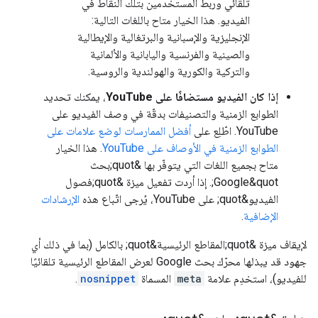
تلقائي وربط المستخدمين بتلك النقاط في
الفيديو. هذا الخيار متاح باللغات التالية:
الإنجليزية والإسبانية والبرتغالية والإيطالية
والصينية والفرنسية واليابانية والألمانية
والتركية والكورية والهولندية والروسية.
إذا كان الفيديو مستضافًا على YouTube
، يمكنك تحديد
الطوابع الزمنية والتصنيفات بدقّة في وصف الفيديو على
YouTube. اطّلِع على
أفضل الممارسات لوضع علامات على
الطوابع الزمنية في الأوصاف على YouTube
. هذا الخيار
متاح بجميع اللغات التي يتوفّر بها &quot;بحث
Google&quot;. إذا أردت تفعيل ميزة &quot;فصول
الفيديو&quot; على YouTube، يُرجى اتّباع هذه
الإرشادات
الإضافية
.
لإيقاف ميزة &quot;المقاطع الرئيسية&quot; بالكامل (بما في ذلك أي
جهود قد يبذلها محرّك بحث Google لعرض المقاطع الرئيسية تلقائيًا
للفيديو)، استخدِم علامة
meta
المسماة
nosnippet
.