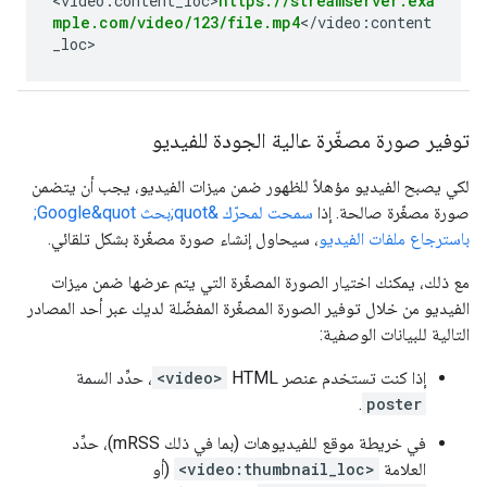
<video:content_loc>
https://streamserver.exa
mple.com/video/123/file.mp4
</video:content
_loc>
توفير صورة مصغّرة عالية الجودة للفيديو
لكي يصبح الفيديو مؤهلاً للظهور ضمن ميزات الفيديو، يجب أن يتضمن
صورة مصغّرة صالحة. إذا
سمحت لمحرّك &quot;بحث Google&quot;
باسترجاع ملفات الفيديو
، سيحاول إنشاء صورة مصغّرة بشكل تلقائي.
مع ذلك، يمكنك اختيار الصورة المصغّرة التي يتم عرضها ضمن ميزات
الفيديو من خلال توفير الصورة المصغّرة المفضّلة لديك عبر أحد المصادر
التالية للبيانات الوصفية:
إذا كنت تستخدم عنصر HTML‏
<video>
، حدِّد السمة
.
poster
في خريطة موقع للفيديوهات (بما في ذلك mRSS)، حدِّد
العلامة
<video:thumbnail_loc>
(أو