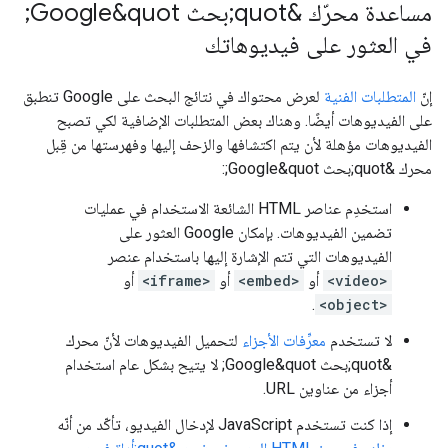
مساعدة محرّك &quot;بحث Google&quot;
في العثور على فيديوهاتك
إنّ
المتطلبات الفنية
لعرض محتواك في نتائج البحث على Google تنطبق
على الفيديوهات أيضًا. وهناك بعض المتطلبات الإضافية لكي تصبح
الفيديوهات مؤهلة لأن يتم اكتشافها والزحف إليها وفهرستها من قِبل
محرك &quot;بحث Google&quot;:
استخدِم عناصر HTML الشائعة الاستخدام في عمليات
تضمين الفيديوهات. بإمكان Google العثور على
الفيديوهات التي تتم الإشارة إليها باستخدام عنصر
<video>
أو
<embed>
أو
<iframe>
أو
.
<object>
لا تستخدم
معرِّفات الأجزاء
لتحميل الفيديوهات لأنّ محرك
&quot;بحث Google&quot; لا يتيح بشكل عام استخدام
أجزاء من عناوين URL.
إذا كنت تستخدم JavaScript لإدخال الفيديو، تأكّد من أنّه