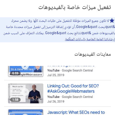
تفعيل ميزات خاصة بالفيديوهات
لا تكون جميع الميزات مؤهّلة للتفعيل على طلبات البحث كلّها. ولا يضمن محرك
&quot;بحث Google&quot; أن تؤدي إضافة الترميز إلى تفعيل ميزات محددة خاصة
بالفيديوهات ضمن &quot;نتائج بحث Google&quot. يمكنك التعرّف على السبب ضمن
إرشاداتنا العامة الخاصة بالبيانات المنظَّمة
.
معاينات الفيديوهات