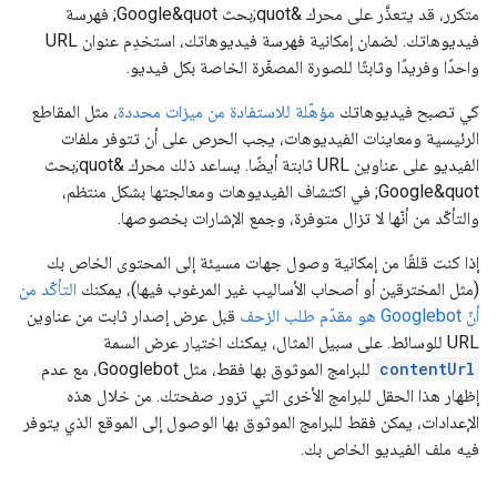
متكرر، قد يتعذَّر على محرك &quot;بحث Google&quot; فهرسة
فيديوهاتك. لضمان إمكانية فهرسة فيديوهاتك، استخدِم عنوان URL
واحدًا وفريدًا وثابتًا للصورة المصغّرة الخاصة بكل فيديو.
كي تصبح فيديوهاتك
مؤهّلة للاستفادة من ميزات محددة
، مثل المقاطع
الرئيسية ومعاينات الفيديوهات، يجب الحرص على أن تتوفر ملفات
الفيديو على عناوين URL ثابتة أيضًا. يساعد ذلك محرك &quot;بحث
Google&quot; في اكتشاف الفيديوهات ومعالجتها بشكل منتظم،
والتأكّد من أنّها لا تزال متوفرة، وجمع الإشارات بخصوصها.
إذا كنت قلقًا من إمكانية وصول جهات مسيئة إلى المحتوى الخاص بك
(مثل المخترقين أو أصحاب الأساليب غير المرغوب فيها)، يمكنك
التأكّد من
أنّ Googlebot هو مقدّم طلب الزحف
قبل عرض إصدار ثابت من عناوين
URL للوسائط. على سبيل المثال، يمكنك اختيار عرض السمة
contentUrl
للبرامج الموثوق بها فقط، مثل Googlebot، مع عدم
إظهار هذا الحقل للبرامج الأخرى التي تزور صفحتك. من خلال هذه
الإعدادات، يمكن فقط للبرامج الموثوق بها الوصول إلى الموقع الذي يتوفر
فيه ملف الفيديو الخاص بك.