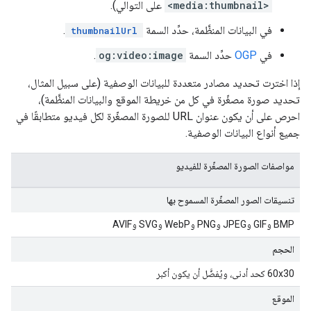
<media:thumbnail>
على التوالي).
في البيانات المنظَّمة، حدِّد السمة
.
thumbnailUrl
في
OGP
حدِّد السمة
og:video:image
.
إذا اخترت تحديد مصادر متعددة للبيانات الوصفية (على سبيل المثال،
تحديد صورة مصغّرة في كل من خريطة الموقع والبيانات المنظَّمة)،
احرص على أن يكون عنوان URL للصورة المصغّرة لكل فيديو متطابقًا في
جميع أنواع البيانات الوصفية.
مواصفات الصورة المصغّرة للفيديو
تنسيقات الصور المصغّرة المسموح بها
‫BMP وGIF وJPEG وPNG وWebP وSVG وAVIF
الحجم
‫60x30 كحد أدنى، ويُفضَّل أن يكون أكبر
الموقع