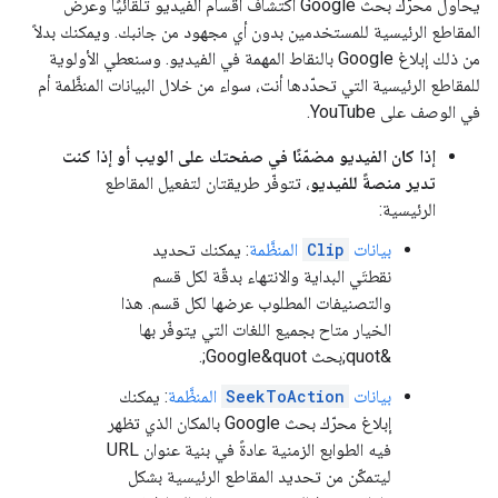
يحاول محرّك بحث Google اكتشاف أقسام الفيديو تلقائيًا وعرض
المقاطع الرئيسية للمستخدمين بدون أي مجهود من جانبك. ويمكنك بدلاً
من ذلك إبلاغ Google بالنقاط المهمة في الفيديو. وسنعطي الأولوية
للمقاطع الرئيسية التي تحدّدها أنت، سواء من خلال البيانات المنظَّمة أم
في الوصف على YouTube.
إذا كان الفيديو مضمّنًا في صفحتك على الويب أو إذا كنت
تدير منصةً للفيديو
، تتوفّر طريقتان لتفعيل المقاطع
الرئيسية:
بيانات
Clip
المنظَّمة
: يمكنك تحديد
نقطتَي البداية والانتهاء بدقّة لكل قسم
والتصنيفات المطلوب عرضها لكل قسم. هذا
الخيار متاح بجميع اللغات التي يتوفّر بها
&quot;بحث Google&quot;.
بيانات
SeekToAction
المنظَّمة
: يمكنك
إبلاغ محرّك بحث Google بالمكان الذي تظهر
فيه الطوابع الزمنية عادةً في بنية عنوان URL
ليتمكّن من تحديد المقاطع الرئيسية بشكل