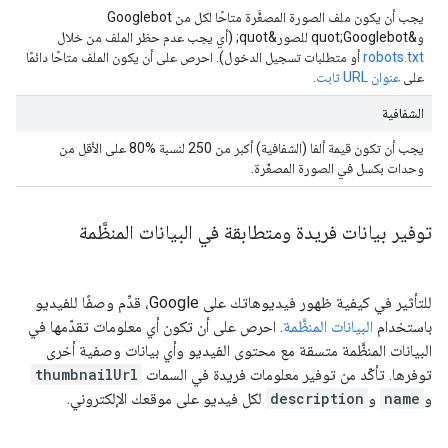
يجب أن يكون ملف الصورة المصغَّرة متاحًا لكل من Googlebot
و&quot;Googlebot للصور&quot; (أي يجب عدم حظر الملف من خلال
robots.txt
أو متطلبات تسجيل الدخول). احرص على أن يكون الملف متاحًا دائمًا
على
عنوان URL ثابت
.
الشفافية
يجب أن تكون قيمة ألفا (الشفافية) أكبر من 250 لنسبة %80 على الأقل من
وحدات بكسل في الصورة المصغّرة.
توفير بيانات فريدة ومتطابقة في البيانات المنظَّمة
للتأثير في كيفية ظهور فيديوهاتك على Google، قدِّم وصفًا للفيديو
باستخدام
البيانات المنظَّمة
. احرص على أن تكون أي معلومات تقدّمها في
البيانات المنظَّمة متسقة مع محتوى الفيديو وأي بيانات وصفية أخرى
توفرها. تأكّد من توفير معلومات فريدة في السمات
thumbnailUrl
و
name
و
description
لكل فيديو على موقعك الإلكتروني.