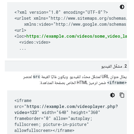
<?xml version="1.0" encoding="UTF-8"?>

<urlset xmlns="http://www.sitemaps.org/schemas/sit
    xmlns:video="http://www.google.com/schemas/sit
<url>

<loc>
https://example.com/videos/some_video_land
  <video:video>

2. مشغّل الفيديو
src
يمثّل عنوان URL لمشغّل محدّد للفيديو. ويكون غالبًا القيمة
لعنصر
<iframe>
ضمن ترميز HTML الخاص بصفحة المشاهدة:
<iframe
src="
https://example.com/videoplayer.php?
video=123
" width="640" height="360"
frameborder="0" allow="autoplay;
fullscreen; picture-in-picture"
allowfullscreen></iframe>