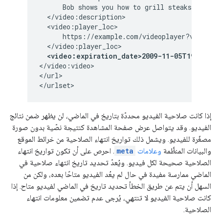
      Bob shows you how to grill steaks perfec
  </video:description>

  <video:player_loc>

      https://example.com/videoplayer?video=12
  </video:player_loc>

<video:expiration_date>2009-11-05T19:20:3
</video:video>

</url>

</urlset>
إذا كانت صلاحية الفيديو محددّة بتاريخ في الماضي، لن يظهر ضمن نتائج
الفيديو. وقد يتواصل عرض صفحة المشاهدة كنتيجة نصّية بدون صورة
مصغّرة للفيديو. ويشمل ذلك تواريخ انتهاء الصلاحية من خرائط الموقع
والبيانات المنظَّمة
وعلامات
meta
. احرص على أن تكون تواريخ انتهاء
الصلاحية صحيحة لكل فيديو. ويُعدّ تحديد تاريخ انتهاء صلاحية في
الماضي ممارسة مفيدة في حال لم يعُد الفيديو متاحًا بعده، ولكن من
السهل أن يتم عن طريق الخطأ تحديد تاريخ في الماضي لفيديو متاح. إذا
كانت صلاحية الفيديو لا تنتهي، يُرجى عدم تضمين معلومات انتهاء
الصلاحية.