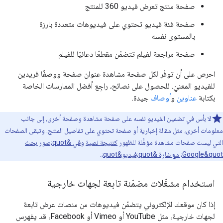
صفحة منتج تعرض فيديو 360 للمنتج
صفحة فئة فيديو تحتوي على فيديوهات متعددة بارزة
بالمستوى نفسه
صفحة مراجعة لفيلم تتضمّن مقطعًا دعائيًا للفيلم
احرص على أن توفّر لكل صفحة مشاهدة عنوان صفحة ووصفًا فريدين
للفيديو المعنيّ. للحصول على نصائح، راجِع أفضل الممارسات الخاصة
بكتابة
عناوين
و
أوصاف
جيدة.
لا بأس في تضمين الفيديو نفسه على صفحة مشاهدة وصفحة أخرى، إلى جانب
معلومات أخرى، مثل مقالة إخبارية أو صفحة تحتوي على تفاصيل المنتج. وتبقى الصفحات
التي ليست صفحات مشاهدة مؤهَّلة للظهور
كنتيجة نصية
و
في &quot;صور بحث
Google&quot; مع شارة &quot;فيديو&quot;
.
استخدام مشغّلات مضمّنة تابعة لجهات خارجية
إذا كان موقعك الإلكتروني يتضمّن فيديوهات من منصات عرض تابعة
لجهات خارجية، مثل YouTube أو Vimeo أو Facebook، قد يفهرس