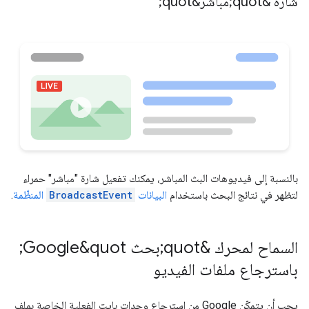
شارة &quot;مباشر&quot;
بالنسبة إلى فيديوهات البث المباشر، يمكنك تفعيل شارة "مباشر" حمراء
لتظهر في نتائج البحث باستخدام
البيانات
BroadcastEvent
المنظّمة
.
السماح لمحرك &quot;بحث Google&quot;
باسترجاع ملفات الفيديو
يجب أن يتمكّن Google من استرجاع وحدات بايت الفعلية الخاصة بملف