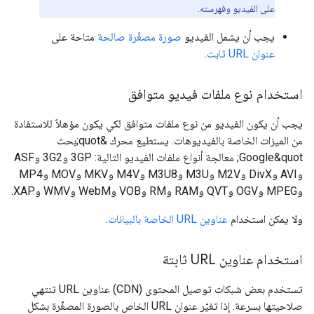
على الفيديو وفهرسته.
يجب أن يشمل الفيديو
صورة مصغّرة صالحة
متاحة على
عنوان URL ثابت
.
استخدام نوع ملفات فيديو متوافق
يجب أن يكون الفيديو من نوع ملفات متوافق لكي يكون مؤهلاً للاستفادة
من الميزات الخاصة بالفيديوهات. يستطيع محرك &quot;بحث
Google&quot; معالجة أنواع ملفات الفيديو التالية: ‫3GP و3G2 وASF
وAVI وDivX وM2V وM3U وM3U8 وM4V وMKV وMOV وMP4
وMPEG وOGV وQVT وRAM وRM وVOB وWebM وWMV وXAP.
ولا يمكن استخدام
عناوين URL الخاصة بالبيانات
.
استخدام عناوين URL ثابتة
تستخدم بعض شبكات توصيل المحتوى (CDN) عناوين URL تنتهي
صلاحيتها بسرعة. إذا تغيّر عنوان URL الخاص بالصورة المصغّرة بشكل