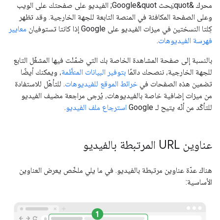
محرك &quot;بحث Google&quot; الفيديو على صفحتك على الويب
وعلى الصفحة المكافئة في المنصة التابعة للجهة الخارجية. وقد تظهر
كِلتا النسختين في ميزات الفيديو على Google إذا كانتا تستوفيان
معايير
فهرسة الفيديوهات
.
بالنسبة إلى صفحة المشاهدة الخاصة بك التي ضمّنْت فيها المشغّل التابع
للجهة الخارجية، ننصحك دائمًا
بتوفير البيانات المنظَّمة
، ويمكنك أيضًا
تضمين هذه الصفحات في
خرائط الموقع للفيديوهات
. للتأهّل للاستفادة
من ميزات إضافية خاصة بالفيديوهات، يُرجى مراجعة مضيف الفيديو
للتأكّد من أنّه يتيح لـ Google
استرجاع ملف الفيديو
.
عناوين URL المرتبطة بالفيديو
هناك عدّة عناوين مرتبطة بالفيديو. في ما يلي ملخّص يعرض العناوين
الأساسية: