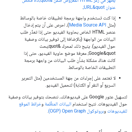
يظهر في رمز HTML المعروض ضمن &quot;أداة فحص
عنوان URL&quot;
.
إذا كنت تستخدم واجهة برمجة تطبيقات خاصة بالوسائط
(مثل
Media Source API
)، احرص على أن يتم إدخال
عنصر HTML الخاص بحاوية الفيديو حتى إذا تعذّر طلب
البيانات من الواجهة (بالإضافة إلى توفير بيانات وصفية
حول الفيديو). يتيح ذلك لمحرك &quot;بحث
Google&quot; معرفة موضع حاوية الفيديو، حتى إذا
كانت هناك مشكلة بشأن طلب البيانات من واجهة برمجة
التطبيقات الخاصة بالوسائط.
لا تعتمد على إجراءات من جهة المستخدمين (مثل التمرير
السريع أو النقر أو الكتابة) لتحميل الفيديو.
لتسهيل عثور Google على فيديوهاتك، ننصحك بتوفير بيانات وصفية
حول الفيديوهات. نتيح استخدام
البيانات المنظَّمة
و
خرائط الموقع
للفيديوهات
و
بروتوكول Open Graph‏ (OGP)
.